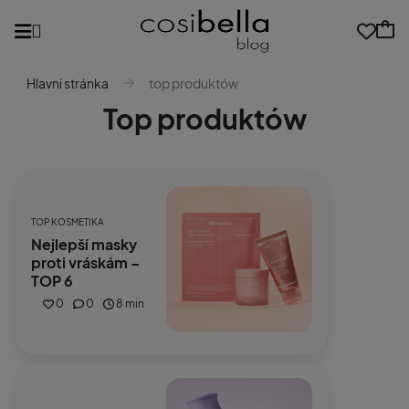
Hlavní stránka
top produktów
Top produktów
TOP KOSMETIKA
Nejlepší masky
proti vráskám –
TOP 6
0
0
8 min