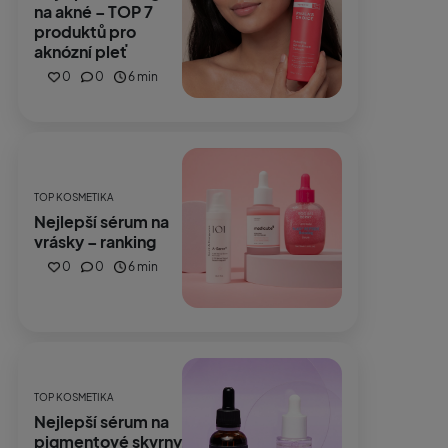
na akné – TOP 7
produktů pro
aknózní pleť
0
0
6 min
TOP KOSMETIKA
Nejlepší sérum na
vrásky – ranking
0
0
6 min
TOP KOSMETIKA
Nejlepší sérum na
pigmentové skvrny