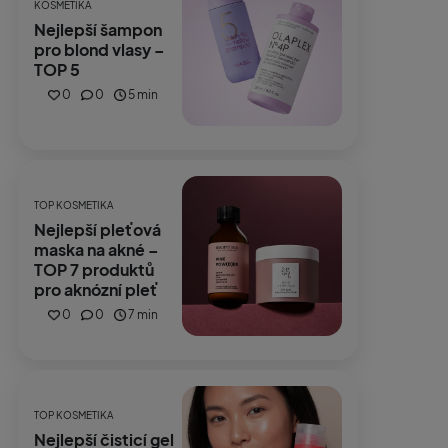
KOSMETIKA
Nejlepší šampon
pro blond vlasy –
TOP 5
0
0
5 min
TOP KOSMETIKA
Nejlepší pleťová
maska na akné –
TOP 7 produktů
pro aknózní pleť
0
0
7 min
TOP KOSMETIKA
Nejlepší čisticí gel