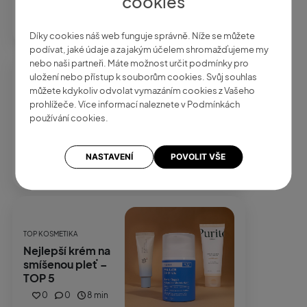
cookies
0
0
5 min
Díky cookies náš web funguje správně. Níže se můžete
podívat, jaké údaje a za jakým účelem shromažďujeme my
nebo naši partneři. Máte možnost určit podmínky pro
uložení nebo přístup k souborům cookies. Svůj souhlas
TOP KOSMETIKA
můžete kdykoliv odvolat vymazáním cookies z Vašeho
Nejlepší čisticí gel
prohlížeče. Více informací naleznete v Podmínkách
na pleť – 10 hitů,
používání cookies.
které opravdu stojí
za to vyzkoušet
NASTAVENÍ
POVOLIT VŠE
0
0
8 min
TOP KOSMETIKA
Nejlepší krém na
smíšenou pleť –
TOP 5
0
0
8 min