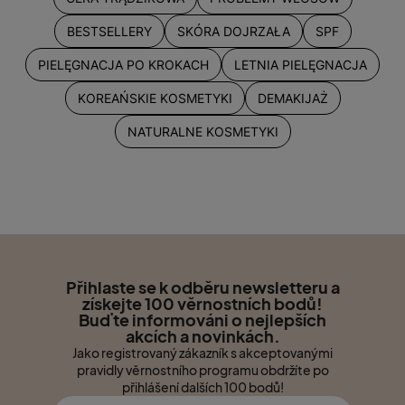
BESTSELLERY
SKÓRA DOJRZAŁA
SPF
PIELĘGNACJA PO KROKACH
LETNIA PIELĘGNACJA
KOREAŃSKIE KOSMETYKI
DEMAKIJAŻ
NATURALNE KOSMETYKI
Přihlaste se k odběru newsletteru a
získejte 100 věrnostních bodů!
Buďte informováni o nejlepších
akcích a novinkách.
Jako registrovaný zákazník s akceptovanými
pravidly věrnostního programu obdržíte po
přihlášení dalších 100 bodů!