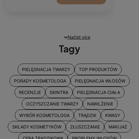
Načíst více
Tagy
PIELĘGNACJA TWARZY
TOP PRODUKTÓW
PORADY KOSMETOLOGA
PIELĘGNACJA WŁOSÓW
RECENZJE
SKINTRA
PIELĘGNACJA CIAŁA
OCZYSZCZANIE TWARZY
NAWILŻENIE
WYBÓR KOSMETOLOGA
TRĄDZIK
KWASY
SKŁADY KOSMETYKÓW
ZŁUSZCZANIE
MAKIJAŻ
CERA TRĄDZIKOWA
PROBLEMY WŁOSÓW