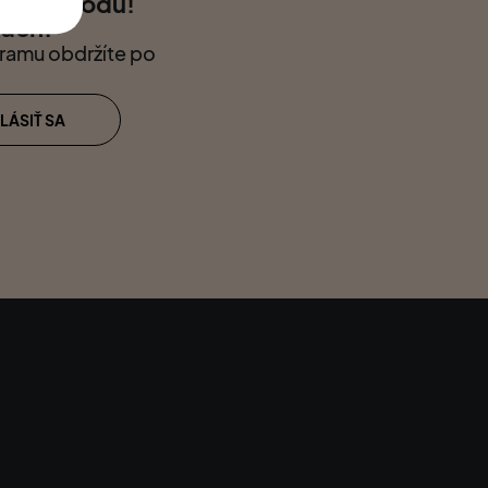
stních bodů!
kách.
gramu obdržíte po
LÁSIŤ SA