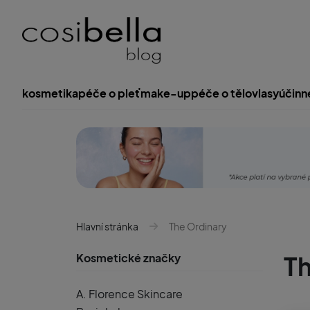
kosmetika
péče o pleť
make-up
péče o tělo
vlasy
účinn
Hlavní stránka
The Ordinary
Kosmetické značky
Th
A. Florence Skincare