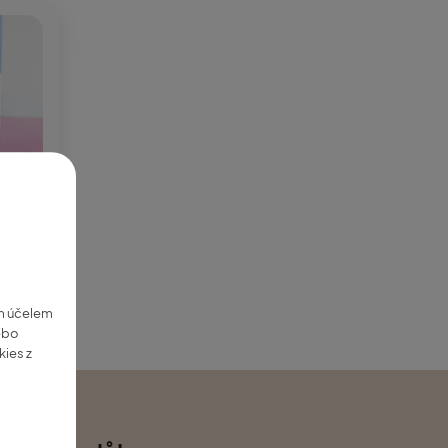
min
ým účelem
nebo
kies z