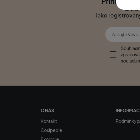
Přihlaste s
Buďt
Jako registrovan
Souhlasím
zpracován
souladu 
O NÁS
INFORMAC
Kontakt
Podmínky po
Cosipedie
Ekologie