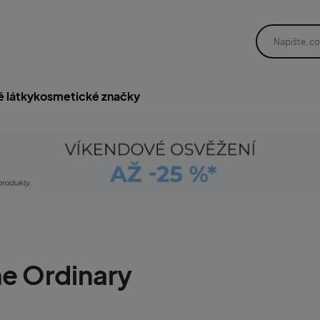
é látky
kosmetické značky
e Ordinary