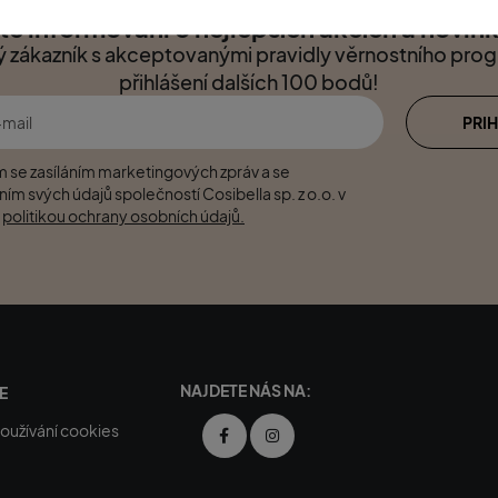
e k odběru newsletteru a získejte 100 věrno
e informováni o nejlepších akcích a novin
ý zákazník s akceptovanými pravidly věrnostního pro
přihlášení dalších 100 bodů!
PRIH
 se zasíláním marketingových zpráv a se
ím svých údajů společností Cosibella sp. z o.o. v
s
politikou ochrany osobních údajů.
NAJDETE NÁS NA:
E
užívání cookies