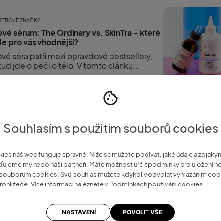
ETICKÉ ZNAČKY
ové sérum: The Ordinary vs. SkinTra – které
e pro vás vhodnější?
ové séra patří mezi opravdové bestsellery,
ud jde o péči o tělo. V tomto článku...
azit více
0
0
6 
Souhlasím s použitím souborů cookies
kies náš web funguje správně. Níže se můžete podívat, jaké údaje a za jak
ujeme my nebo naši partneři. Máte možnost určit podmínky pro uložení 
k souborům cookies. Svůj souhlas můžete kdykoliv odvolat vymazáním coo
rohlížeče. Více informací naleznete v Podmínkách používání cookies.
NASTAVENÍ
POVOLIT VŠE