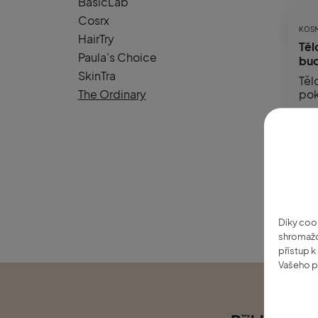
BasicLab
Cosrx
KOSM
HairTry
Těl
Paula's Choice
bud
SkinTra
Těl
The Ordinary
pok
Zobr
Díky coo
shromažď
přístup 
Vašeho p