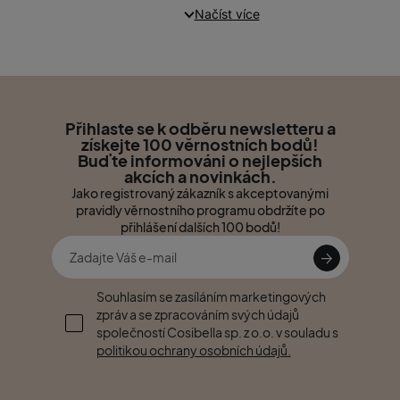
Načíst více
Přihlaste se k odběru newsletteru a
získejte 100 věrnostních bodů!
Buďte informováni o nejlepších
akcích a novinkách.
Jako registrovaný zákazník s akceptovanými
pravidly věrnostního programu obdržíte po
přihlášení dalších 100 bodů!
Souhlasím se zasíláním marketingových
zpráv a se zpracováním svých údajů
společností Cosibella sp. z o.o. v souladu s
politikou ochrany osobních údajů.