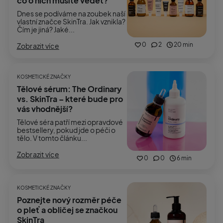
co o nich musíte vědět?
Dnes se podíváme na zoubek naší
vlastní značce SkinTra. Jak vznikla?
Čím je jiná? Jaké...
0
2
20 min
Zobrazit více
KOSMETICKÉ ZNAČKY
Tělové sérum: The Ordinary
vs. SkinTra – které bude pro
vás vhodnější?
Tělové séra patří mezi opravdové
bestsellery, pokud jde o péči o
tělo. V tomto článku...
Zobrazit více
0
0
6 min
KOSMETICKÉ ZNAČKY
Poznejte nový rozměr péče
o pleť a obličej se značkou
SkinTra