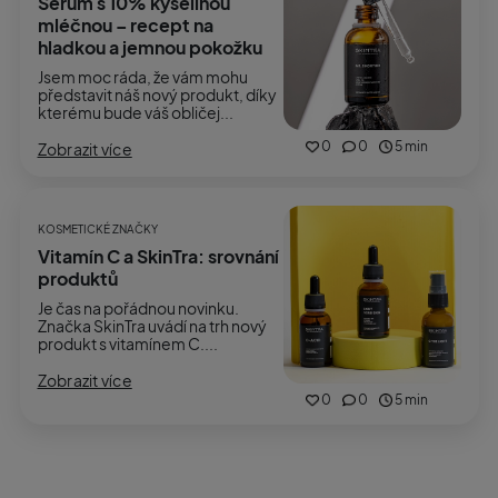
Serum s 10% kyselinou
mléčnou – recept na
hladkou a jemnou pokožku
Jsem moc ráda, že vám mohu
představit náš nový produkt, díky
kterému bude váš obličej...
0
0
5 min
Zobrazit více
KOSMETICKÉ ZNAČKY
Vitamín C a SkinTra: srovnání
produktů
Je čas na pořádnou novinku.
Značka SkinTra uvádí na trh nový
produkt s vitamínem C....
Zobrazit více
0
0
5 min