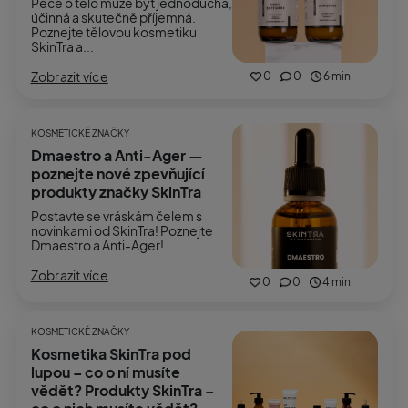
Péče o tělo může být jednoduchá,
účinná a skutečně příjemná.
Poznejte tělovou kosmetiku
SkinTra a...
Zobrazit více
0
0
6 min
KOSMETICKÉ ZNAČKY
Dmaestro a Anti-Ager —
poznejte nové zpevňující
produkty značky SkinTra
Postavte se vráskám čelem s
novinkami od SkinTra! Poznejte
Dmaestro a Anti-Ager!
Zobrazit více
0
0
4 min
KOSMETICKÉ ZNAČKY
Kosmetika SkinTra pod
lupou – co o ní musíte
vědět? Produkty SkinTra –