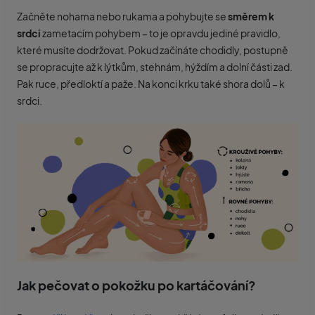
Začněte nohama nebo rukama a pohybujte se
směrem k
srdci
zametacím pohybem – to je opravdu jediné pravidlo,
které musíte dodržovat. Pokud začínáte chodidly, postupně
se propracujte až k lýtkům, stehnám, hýždím a dolní části zad.
Pak ruce, předloktí a paže. Na konci krku také shora dolů – k
srdci.
Jak pečovat o pokožku po kartáčování?