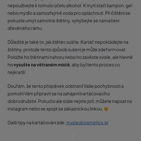
nepoužívejte k tomuto účelu alkohol. K mytí stačí šampon, gel
nebo mýdlo a samozřejmě voda pro opláchnutí. Při čištění se
pokuste umýt samotné štětiny, vyhýbejte se namáčení
dřevěného rámu.
Důležité je také to, jak štětec sušíte. Kartáč nepokládejte na
štětiny, protože tento způsob sušení je může zdeformovat.
Položte ho štětinami nahoru nebo ho zavěste svisle, ale hlavně
ho
vysušte na větraném místě
, aby byl tento proces co
nejkratší.
Doufám, že tento příspěvek odstranil Vaše pochybnosti a
pomohl Vám připravit se na zahájení kartáčovacího
dobrodružství. Pokud si ale stále nejste jistí, můžete napsat na
instagram nebo se spojit se zákaznickou linkou.
Další tipy na kartáčování zde:
trustedcosmetics.pl
Instagram
Facebook