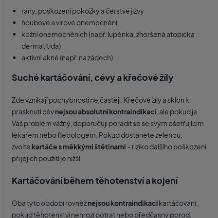
rány, poškození pokožky a čerstvé jizvy
houbové a virové onemocnění
kožní onemocněních (např. lupénka, zhoršená atopická
dermatitida)
aktivní akné (např. na zádech)
Suché kartáčování, cévy a křečové žíly
Zde vznikají pochybnosti nejčastěji. Křečové žíly a sklon k
prasknutí cév
nejsou absolutní kontraindikací
, ale pokud je
Váš problém vážný, doporučuji poradit se se svým ošetřujícím
lékařem nebo flebologem. Pokud dostanete zelenou,
zvolte
kartáče s měkkými štětinami
– riziko dalšího poškození
při jejich použití je nižší.
Kartáčování během těhotenství a kojení
Oba tyto období rovněž
nejsou kontraindikací
kartáčování,
pokud těhotenství nehrozí potrat nebo předčasný porod.