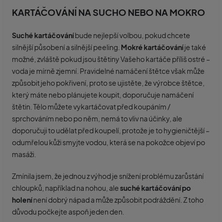
KARTÁČOVÁNÍ NA SUCHO NEBO NA MOKRO
Suché kartáčování
bude nejlepší volbou, pokud chcete
silnější působení a silnější peeling.
Mokré kartáčování
je také
možné, zvláště pokud jsou štětiny Vašeho kartáče příliš ostré –
voda je mírně zjemní. Pravidelné namáčení štětce však může
způsobit jeho pokřivení, proto se ujistěte, že výrobce štětce,
který máte nebo plánujete koupit, doporučuje namáčení
štětin. Tělo můžete vykartáčovat před koupáním /
sprchováním nebo po něm, nemá to vliv na účinky, ale
doporučuji to udělat před koupelí, protože je to hygieničtější –
odumřelou kůži smyjte vodou, která se na pokožce objeví po
masáži.
Zmínila jsem, že jednou z výhod je snížení problému zarůstání
chloupků, například na nohou, ale
suché kartáčování po
holení
není dobrý nápad a může způsobit podráždění. Z toho
důvodu počkejte aspoň jeden den.