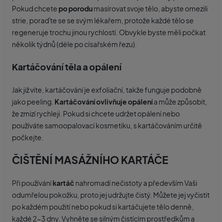
Pokud chcete
po porodu
masírovat svoje tělo, abyste omezili
strie, poraďte se se svým lékařem, protože každé tělo se
regeneruje trochu jinou rychlostí. Obvykle byste měli počkat
několik týdnů (déle po císařském řezu).
Kartáčování těla a opálení
Jak již víte, kartáčování je exfoliační, takže funguje podobně
jako peeling.
Kartáčování ovlivňuje opálení
a může způsobit,
že zmizí rychleji. Pokud si chcete udržet opálení nebo
používáte samoopalovací kosmetiku, s kartáčováním určitě
počkejte.
ČIŠTĚNÍ MASÁŽNÍHO KARTÁČE
Při používání
kartáč
nahromadí nečistoty a především Vaši
odumřelou pokožku, proto jej udržujte čistý. Můžete jej vyčistit
po každém použití nebo pokud si kartáčujete tělo denně,
každé 2-3 dny. Vyhněte se silným čistícím prostředkům a