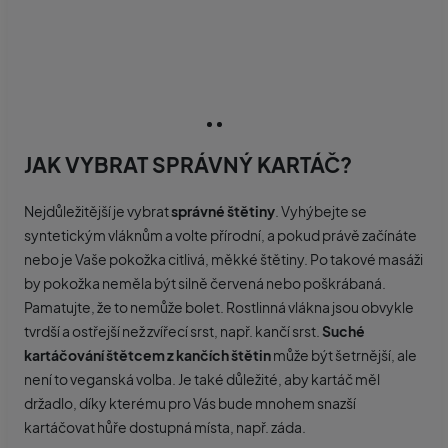
JAK VYBRAT SPRÁVNÝ KARTÁČ?
Nejdůležitější je vybrat
správné štětiny
. Vyhýbejte se
syntetickým vláknům a volte přírodní, a pokud právě začínáte
nebo je Vaše pokožka citlivá, měkké štětiny. Po takové masáži
by pokožka neměla být silně červená nebo poškrábaná.
Pamatujte, že to nemůže bolet. Rostlinná vlákna jsou obvykle
tvrdší a ostřejší než zvířecí srst, např. kančí srst.
Suché
kartáčování štětcem z kančích štětin
může být šetrnější, ale
není to veganská volba. Je také důležité, aby kartáč měl
držadlo, díky kterému pro Vás bude mnohem snazší
kartáčovat hůře dostupná místa, např. záda.