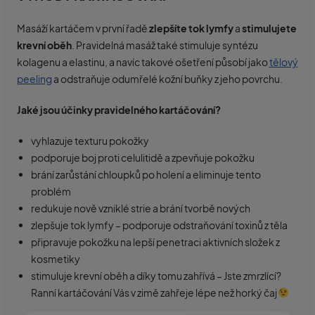
Masáží kartáčem v první řadě
zlepšíte tok lymfy
a
stimulujete
krevní oběh
. Pravidelná masáž také stimuluje syntézu
kolagenu a elastinu, a navíc takové ošetření působí jako
tělový
peeling
a odstraňuje odumřelé kožní buňky z jeho povrchu.
Jaké jsou účinky pravidelného kartáčování?
vyhlazuje texturu pokožky
podporuje boj proti celulitidě a zpevňuje pokožku
brání zarůstání chloupků po holení a eliminuje tento
problém
redukuje nově vzniklé strie a brání tvorbě nových
zlepšuje tok lymfy – podporuje odstraňování toxinů z těla
připravuje pokožku na lepší penetraci aktivních složek z
kosmetiky
stimuluje krevní oběh a díky tomu zahřívá – Jste zmrzlící?
Ranní kartáčování Vás v zimě zahřeje lépe než horký čaj