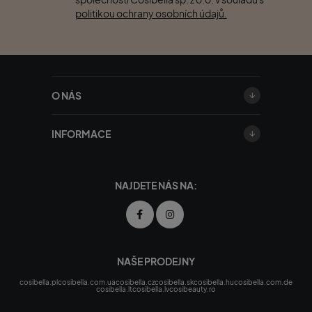
politikou ochrany osobních údajů.
O NÁS
INFORMACE
NAJDETE NÁS NA:
NAŠE PRODEJNY
cosibella.pl
cosibella.com.ua
cosibella.cz
cosibella.sk
cosibella.hu
cosibella.com.de
cosibella.lt
cosibella.lv
cosibeauty.ro