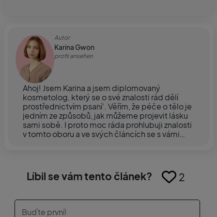
Autor
Karina Gwon
profil ansehen
Ahoj! Jsem Karina a jsem diplomovaný
kosmetolog, který se o své znalosti rád dělí
prostřednictvím psaní'. Věřím, že péče o tělo je
jedním ze způsobů, jak můžeme projevit lásku
sami sobě. I proto moc ráda prohlubuji znalosti
v tomto oboru a ve svých článcích se s vámi
dělím o ty nejlepší produkty, tipy a způsoby, jak
o svou pokožku pečovat co nejlépe Svou
fascinaci pletí a péčí o ni jsem proměnila v
diplom z kosmetologie a mám několikaletou
Líbil se vám tento článek?
2
praxi jako poradkyně v oblasti péče o pleť.
Nadále prohlubuji své znalosti, abych mohla
účinně pomáhat klientům na jejich cestě ke
zdravé a krásné pleti. Mou specializací je péče
o aknózní pleť, péče o citlivou pleť, péče o