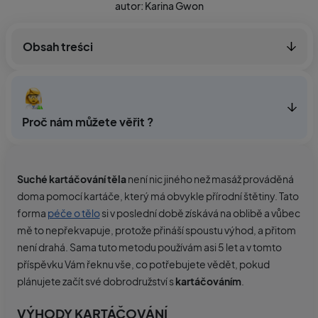
autor: Karina Gwon
Obsah treści
Proč nám můžete věřit ?
Suché kartáčování těla
není nic jiného než masáž prováděná
doma pomocí kartáče, který má obvykle přírodní štětiny. Tato
forma
péče o tělo
si v poslední době získává na oblibě a vůbec
mě to nepřekvapuje, protože přináší spoustu výhod, a přitom
není drahá. Sama tuto metodu používám asi 5 let a v tomto
příspěvku Vám řeknu vše, co potřebujete vědět, pokud
plánujete začít své dobrodružství s
kartáčováním
.
VÝHODY KARTÁČOVÁNÍ