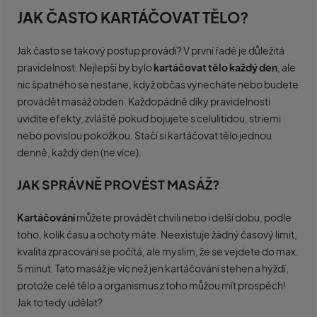
JAK ČASTO KARTÁČOVAT TĚLO?
Jak často se takový postup provádí? V první řadě je důležitá
pravidelnost. Nejlepší by bylo
kartáčovat tělo každý den
, ale
nic špatného se nestane, když občas vynecháte nebo budete
provádět masáž obden. Každopádně díky pravidelnosti
uvidíte efekty, zvláště pokud bojujete s celulitidou, striemi
nebo povislou pokožkou. Stačí si kartáčovat tělo jednou
denně, každý den (ne více).
JAK SPRÁVNĚ PROVÉST MASÁŽ?
Kartáčování
můžete provádět chvíli nebo i delší dobu, podle
toho, kolik času a ochoty máte. Neexistuje žádný časový limit,
kvalita zpracování se počítá, ale myslím, že se vejdete do max.
5 minut. Tato masáž je víc než jen kartáčování stehen a hýždí,
protože celé tělo a organismus z toho můžou mít prospěch!
Jak to tedy udělat?