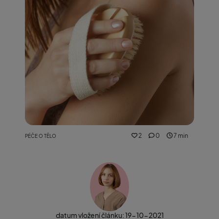
2
0
7 min
PÉČE O TĚLO
datum vložení článku: 19-10-2021