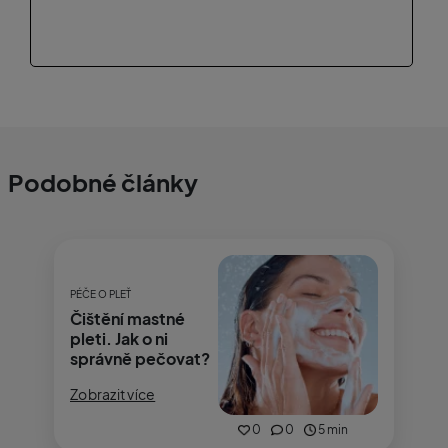
kuperózní pleť a anti-age péče.
Podobné články
PÉČE O PLEŤ
Čištění mastné
pleti. Jak o ni
správně pečovat?
Zobrazit více
0
0
5 min