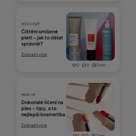
PÉČE O PLEŤ
Čištění smíšené
pleti – jak to dělat
správně?
Zobrazit více
0
0
5 min
MAKE-UP
Dokonalé líčení na
ples – tipy, a ta
nejlepší kosmetika
Zobrazit více
1
0
7 min