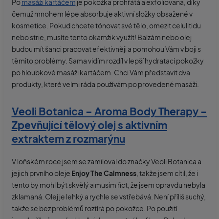
Po
masáži kartáčem
je pokožka prohřátá a exfoliovaná, díky
čemuž mnohem lépe absorbuje aktivní složky obsažené v
kosmetice. Pokud chcete tónovat své tělo, omezit celulitidu
nebo strie, musíte tento okamžik využít! Balzám nebo olej
budou mít šanci pracovat efektivněji a pomohou Vám v boji s
těmito problémy. Sama vidím rozdíl v lepší hydrataci pokožky
po hloubkové masáži kartáčem. Chci Vám představit dva
produkty, které velmi ráda používám po provedené masáži.
Veoli Botanica – Aroma Body Therapy –
Zpevňující tělový olej s aktivním
extraktem z rozmarýnu
V loňském roce jsem se zamiloval do značky Veoli Botanica a
jejich prvního oleje
Enjoy The Calmness
, takže jsem cítil, že i
tento by mohl být skvělý a musím říct, že jsem opravdu nebyla
zklamaná. Olej je lehký a rychle se vstřebává. Není příliš suchý,
takže se bez problémů roztírá po pokožce. Po použití