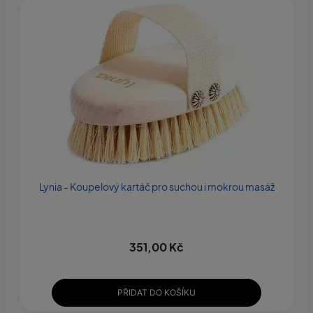
Lynia - Koupelový kartáč pro suchou i mokrou masáž
351,00 Kč
C
PŘIDAT DO KOŠÍKU