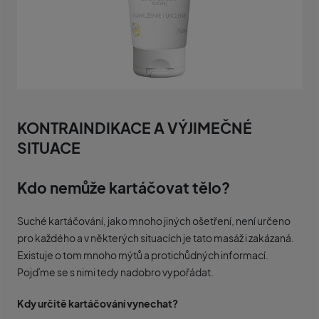
KONTRAINDIKACE A VÝJIMEČNÉ
SITUACE
Kdo nemůže kartáčovat tělo?
Suché kartáčování, jako mnoho jiných ošetření, není určeno
pro každého a v některých situacích je tato masáž i zakázaná.
Existuje o tom mnoho mýtů a protichůdných informací.
Pojďme se s nimi tedy nadobro vypořádat.
Kdy určitě kartáčování vynechat?