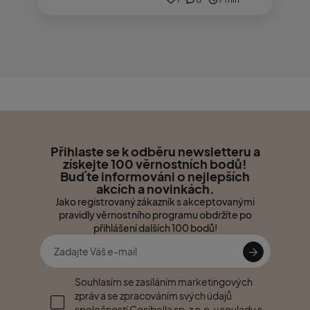
Přihlaste se k odběru newsletteru a
získejte 100 věrnostních bodů!
Buďte informováni o nejlepších
akcích a novinkách.
Jako registrovaný zákazník s akceptovanými
pravidly věrnostního programu obdržíte po
přihlášení dalších 100 bodů!
Souhlasím se zasíláním marketingových
zpráv a se zpracováním svých údajů
společností Cosibella sp. z o.o. v souladu s