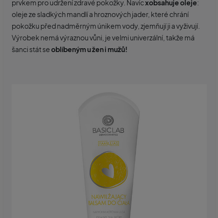
prvkem pro udržení zdravé pokožky. Navíc
xobsahuje oleje
:
oleje ze sladkých mandlí a hroznových jader, které chrání
pokožku před nadměrným únikem vody, zjemňují ji a vyživují.
Výrobek nemá výraznou vůni, je velmi univerzální, takže má
šanci stát se
oblíbeným u žen i mužů!