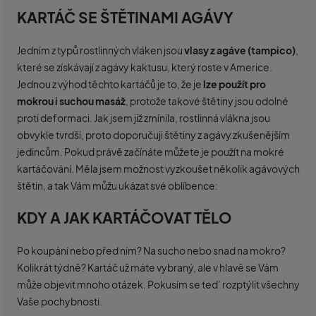
KARTÁČ SE ŠTĚTINAMI AGÁVY
Jedním z typů rostlinných vláken jsou
vlasy z agáve (tampico)
,
které se získávají z agávy kaktusu, který roste v Americe.
Jednou z výhod těchto kartáčů je to, že je
lze použít pro
mokrou i suchou masáž
, protože takové štětiny jsou odolné
proti deformaci. Jak jsem již zmínila, rostlinná vlákna jsou
obvykle tvrdší, proto doporučuji štětiny z agávy zkušenějším
jedincům. Pokud právě začínáte můžete je použít na mokré
kartáčování. Měla jsem možnost vyzkoušet několik agávových
štětin, a tak Vám můžu ukázat své oblíbence:
KDY A JAK KARTÁČOVAT TĚLO
Po koupání nebo před ním? Na sucho nebo snad na mokro?
Kolikrát týdně? Kartáč už máte vybraný, ale v hlavě se Vám
může objevit mnoho otázek. Pokusím se ted’ rozptýlit všechny
Vaše pochybnosti.