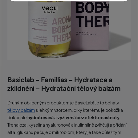
Basiclab – Famillias – Hydratace a
zklidnění – Hydratační tělový balzám
Druhým oblíbeným produktem je BasicLab! Je to bohatý
tělový balzám
s lehkým vzorcem, díky kterému je pokožka
dokonale
hydratovaná
a
vyživená bez efektu mastnoty
.
Trehalóza, kyselina hyaluronová a inulin silně zvlhčují a přidání
alfa-glukanu pečuje o mikrobiom, který je také důležitým