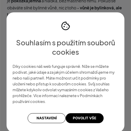
je
pokožka jemná
a hladká, bez mastného filmu. Pokud se
obáváte silné bylinné vůně, nic z toho –
vůně je bylinková, ale
lehká a jemná
.
Tělový olej
se skládá z komplexu 8 olejů, které
vyživují pokožku, podporují její hydrataci a
zlepšují její
pružnost
. Rozmarýn má antioxidační vlastnosti a posiluje
pokožku. Olej navíc
podporuje anticelulitidní terapii
. A ta
Souhlasím s použitím souborů
snítka rozmarýnu uvnitř skleněné láhve! Působí nejen na
pokožku, ale také lahodí oku.
cookies
Díky cookies náš web funguje správně. Níže se můžete
podívat, jaké údaje a za jakým účelem shromažďujeme my
nebo naši partneři. Máte možnost určit podmínky pro
uložení nebo přístup k souborům cookies. Svůj souhlas
můžete kdykoliv odvolat vymazáním cookies z Vašeho
prohlížeče. Více informací naleznete v Podmínkách
používání cookies.
NASTAVENÍ
POVOLIT VŠE