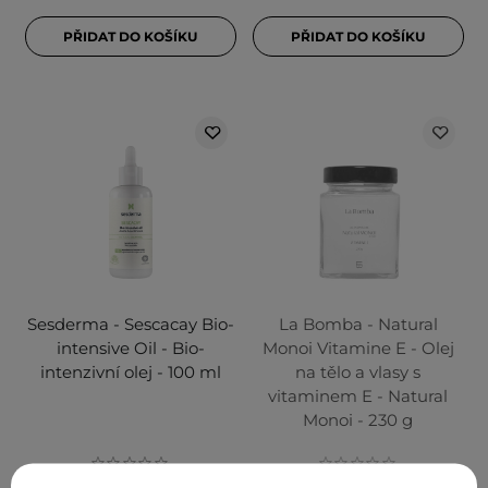
PŘIDAT DO KOŠÍKU
PŘIDAT DO KOŠÍKU
Sesderma - Sescacay Bio-
La Bomba - Natural
intensive Oil - Bio-
Monoi Vitamine E - Olej
intenzivní olej - 100 ml
na tělo a vlasy s
vitaminem E - Natural
Monoi - 230 g