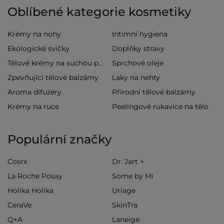
Oblíbené kategorie kosmetiky
Krémy na nohy
Intimní hygiena
Ekologické svíčky
Doplňky stravy
Sprchové oleje
Tělové krémy na suchou pokožku
Zpevňující tělové balzámy
Laky na nehty
Aroma difuzéry
Přírodní tělové balzámy
Krémy na ruce
Peelingové rukavice na tělo
Populární značky
Cosrx
Dr. Jart +
La Roche Posay
Some by Mi
Holika Holika
Uriage
CeraVe
SkinTra
Q+A
Laneige