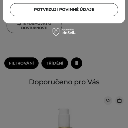
POTVRZUJI POVINNÉ ÚDAJE
1 230,00 Kč
INFORMOVAT O
DOSTUPNOSTI
FILTROVÁNÍ
TŘÍDĚNÍ
Doporučeno pro Vás