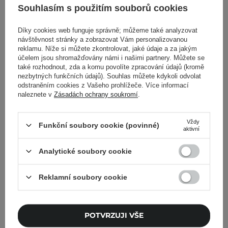
Souhlasím s použitím souborů cookies
859,00 Kč
779,00 Kč
Díky cookies web funguje správně; můžeme také analyzovat
PŘIDAT DO KOŠÍKU
INFORMOVAT O
návštěvnost stránky a zobrazovat Vám personalizovanou
DOSTUPNOSTI
reklamu. Níže si můžete zkontrolovat, jaké údaje a za jakým
účelem jsou shromažďovány námi i našimi partnery. Můžete se
také rozhodnout, zda a komu povolíte zpracování údajů (kromě
nezbytných funkčních údajů). Souhlas můžete kdykoli odvolat
odstraněním cookies z Vašeho prohlížeče. Více informací
naleznete v
Zásadách ochrany soukromí
.
Vždy
Funkční soubory cookie (povinné)
aktivní
Analytické soubory cookie
Reklamní soubory cookie
La Bomba - Midnight
Body Oil - Tělový olej -
Midnight - 100 g
POTVRZUJI VŠE