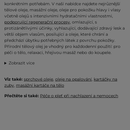
konkrétním potřebám. V naší nabídce najdete nejrůznější
tělové oleje, masážní oleje, oleje pro pokožku hlavy i vlasy
včetně olejů s intenzivními hydratačními vlastnostmi,
podporující regenerační procesy
, omlazující, s
protizánětlivými účinky, vyhlazující, dodávající zdravý lesk a
větší objem vlasům, posilující a oleje, které chrání a
předchází úbytku potřebných látek z povrchu pokožky.
Přírodní tělový olej je vhodný pro každodenní použití: pro
péči o tělo, relaxaci, hřejivou masáž nebo do koupele.
Zobrazit více
Viz také:
sprchové oleje
,
oleje na opalování
,
kartáčky na
zuby
,
masážní kartáče na tělo
Přečtěte si také:
Péče o pleť při nachlazení a nemocech