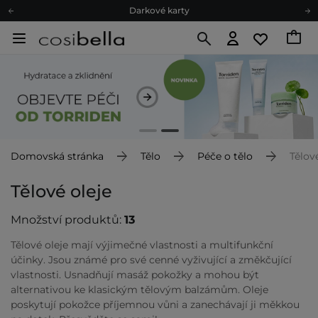
Darkové karty
Ekologické balení
Doporučovací Program
Odeslání do 24 hod.
Darkové karty
Ekologické balení
Domovská stránka
Tělo
Péče o tělo
Tělov
Tělové oleje
Množství produktů:
13
Tělové oleje mají výjimečné vlastnosti a multifunkční
účinky. Jsou známé pro své cenné vyživující a změkčující
vlastnosti. Usnadňují masáž pokožky a mohou být
alternativou ke klasickým tělovým balzámům. Oleje
poskytují pokožce příjemnou vůni a zanechávají ji měkkou