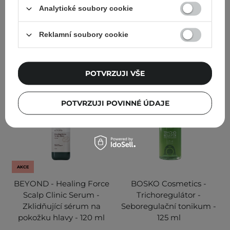
Analytické soubory cookie
585,00 Kč
235,00 Kč
Reklamní soubory cookie
PŘIDAT DO KOŠÍKU
PŘIDAT DO KOŠÍKU
POTVRZUJI VŠE
POTVRZUJI POVINNÉ ÚDAJE
AKCE
BEYOND - Healing Force
BOSKO Cosmetics -
Scalp Clinic Serum -
Trichoregulátor -
Zklidňující sérum na
Seboregulační tonikum -
pokožku hlavy - 120 ml
125 ml