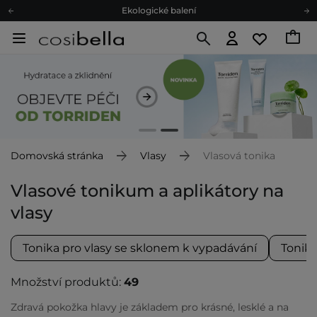
Ekologické balení
Doporučovací Program
Odeslání do 24 hod.
Darkové karty
Ekologické balení
Domovská stránka
Vlasy
Vlasová tonika
Vlasové tonikum a aplikátory na
vlasy
Tonika pro vlasy se sklonem k vypadávání
Tonika
Množství produktů:
49
Zdravá pokožka hlavy je základem pro krásné, lesklé a na