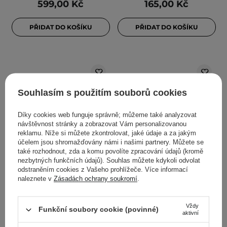
599,00 Kč
165,00 Kč
PŘIDAT DO KOŠÍKU
PŘIDAT DO KOŠÍKU
Souhlasím s použitím souborů cookies
Díky cookies web funguje správně; můžeme také analyzovat
návštěvnost stránky a zobrazovat Vám personalizovanou
reklamu. Níže si můžete zkontrolovat, jaké údaje a za jakým
účelem jsou shromažďovány námi i našimi partnery. Můžete se
DOPORUČENO KOSMETOLOGY
také rozhodnout, zda a komu povolíte zpracování údajů (kromě
Some By Mi - Cica
Health Labs Care -
nezbytných funkčních údajů). Souhlas můžete kdykoli odvolat
odstraněním cookies z Vašeho prohlížeče. Více informací
Peptide Anti Hair Loss
Booster Stimulant s
naleznete v
Zásadách ochrany soukromí
.
Derma Scalp Treatment -
peptidy Rise On - 100 ml
Péče proti vypadávání
vlasů s peptidy - 50 ml
Vždy
Funkční soubory cookie (povinné)
aktivní
4