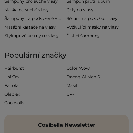
Šampony pro suché vlasy
Šampon proti lupům
Maska na suché vlasy
Gely na vlasy
Sérum na pokožku hlavy
Šampony na poškozené vlasy
Masážní kartáče na vlasy
Vyživující masky na vlasy
Stylingové krémy na vlasy
Čistící šampony
Populární značky
Hairburst
Color Wow
HairTry
Daeng Gi Meo Ri
Fanola
Masil
Olaplex
CP-1
Cocosolis
Cosibella Newsletter