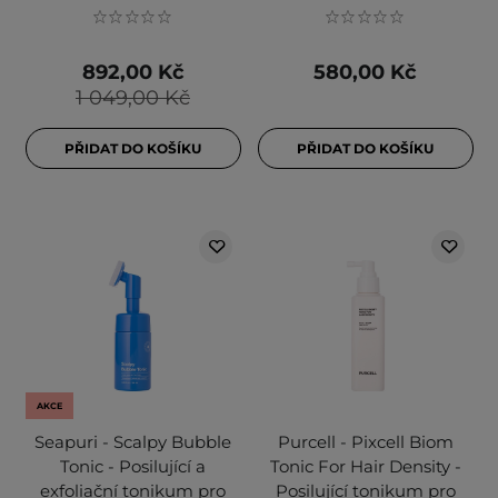
892,00 Kč
580,00 Kč
1 049,00 Kč
PŘIDAT DO KOŠÍKU
PŘIDAT DO KOŠÍKU
AKCE
Seapuri - Scalpy Bubble
Purcell - Pixcell Biom
Tonic - Posilující a
Tonic For Hair Density -
exfoliační tonikum pro
Posilující tonikum pro