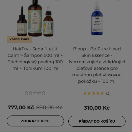
V SADĚ LEVNĚJI
HairTry - Sada "Let It
Bioup - Be Pure Head
Calm"- Šampon 500 ml +
Skin Essence -
Trichologický peeling 100
Normalizující a zklidňující
ml + Tonikum 100 ml
pleťová esence pro
mastnou pleť vlasovou
pokožku - 100 ml
3
777,00 Kč
890,00 Kč
310,00 Kč
ZOBRAZIT VÍCE
PŘIDAT DO KOŠÍKU