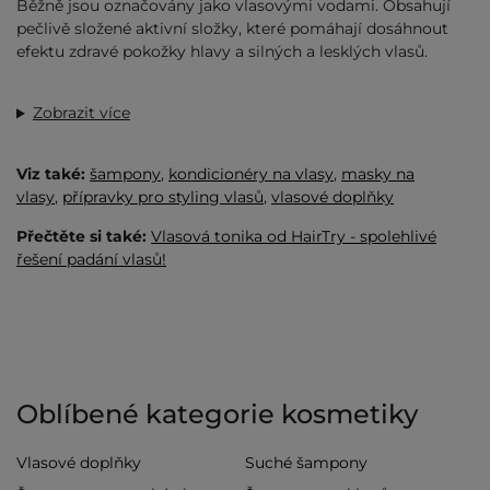
Běžně jsou označovány jako vlasovými vodami. Obsahují
pečlivě složené aktivní složky, které pomáhají dosáhnout
efektu zdravé pokožky hlavy a silných a lesklých vlasů.
Zobrazit více
Viz také:
šampony
,
kondicionéry na vlasy
,
masky na
vlasy
,
přípravky pro styling vlasů
,
vlasové doplňky
Přečtěte si také:
Vlasová tonika od HairTry - spolehlivé
řešení padání vlasů!
Oblíbené kategorie kosmetiky
Vlasové doplňky
Suché šampony