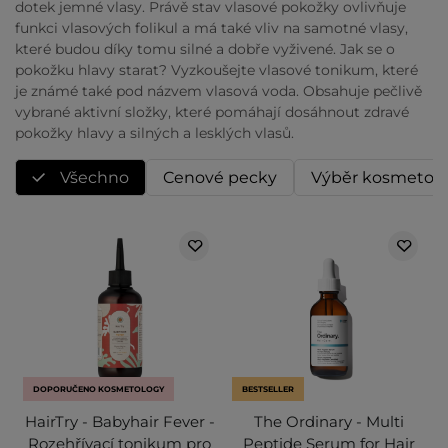
dotek jemné vlasy. Právě stav vlasové pokožky ovlivňuje
funkci vlasových folikul a má také vliv na samotné vlasy,
které budou díky tomu silné a dobře vyživené. Jak se o
pokožku hlavy starat? Vyzkoušejte vlasové tonikum, které
je známé také pod názvem vlasová voda. Obsahuje pečlivě
vybrané aktivní složky, které pomáhají dosáhnout zdravé
pokožky hlavy a silných a lesklých vlasů.
Všechno
Cenové pecky
Výběr kosmetol
DOPORUČENO KOSMETOLOGY
BESTSELLER
HairTry - Babyhair Fever -
The Ordinary - Multi
Rozehřívací tonikum pro
Peptide Serum for Hair