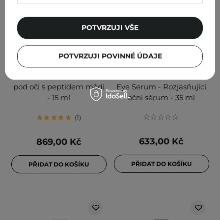
POTVRZUJI VŠE
POTVRZUJI POVINNÉ ÚDAJE
Slavia Cosmetics - Sérum
LalaRecipe - Yuzu Vita C
pod oči s peptidem mědi
Eye Serum - Rozjasňující
- 15 ml
oční sérum - 35 ml
1
633,00 Kč
869,00 Kč
PŘIDAT DO KOŠÍKU
PŘIDAT DO KOŠÍKU