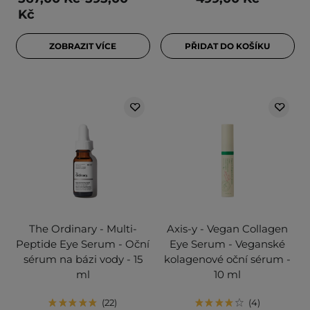
Kč
ZOBRAZIT VÍCE
PŘIDAT DO KOŠÍKU
The Ordinary - Multi-
Axis-y - Vegan Collagen
Peptide Eye Serum - Oční
Eye Serum - Veganské
sérum na bázi vody - 15
kolagenové oční sérum -
ml
10 ml
22
4