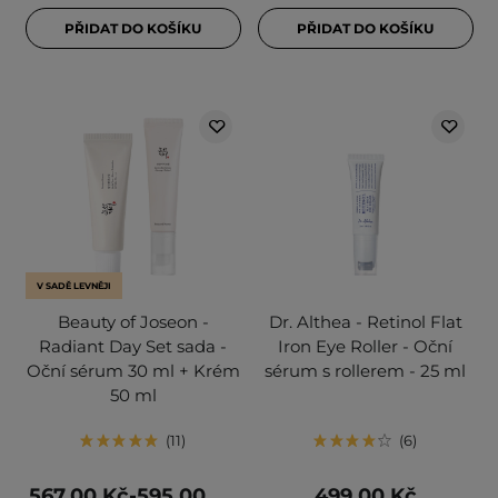
PŘIDAT DO KOŠÍKU
PŘIDAT DO KOŠÍKU
V SADĚ LEVNĚJI
Beauty of Joseon -
Dr. Althea - Retinol Flat
Radiant Day Set sada -
Iron Eye Roller - Oční
Oční sérum 30 ml + Krém
sérum s rollerem - 25 ml
50 ml
11
6
567,00 Kč-595,00
499,00 Kč