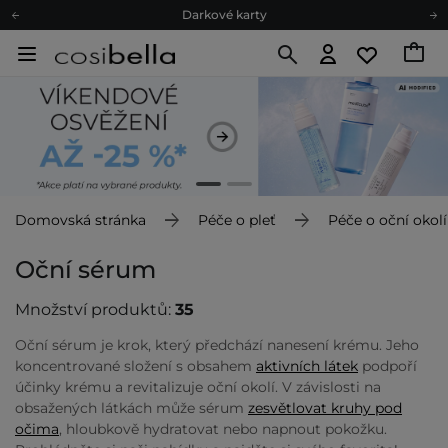
Ekologické balení
Doporučovací Program
Odeslání do 24 hod.
Darkové karty
Ekologické balení
Domovská stránka
Péče o pleť
Péče o oční okolí
Oční sérum
Množství produktů:
35
Oční sérum je krok, který předchází nanesení krému. Jeho
koncentrované složení s obsahem
aktivních látek
podpoří
účinky krému a revitalizuje oční okolí. V závislosti na
obsažených látkách může sérum
zesvětlovat kruhy pod
očima
, hloubkově hydratovat nebo napnout pokožku.