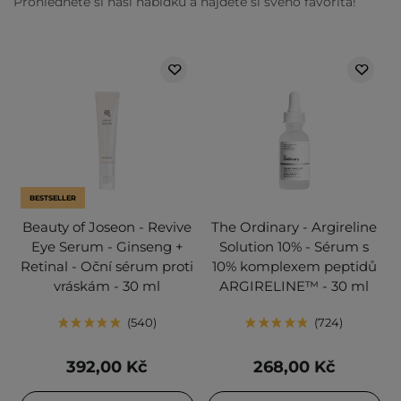
Prohlédněte si naši nabídku a najděte si svého favorita!
BESTSELLER
Beauty of Joseon - Revive
The Ordinary - Argireline
Eye Serum - Ginseng +
Solution 10% - Sérum s
Retinal - Oční sérum proti
10% komplexem peptidů
vráskám - 30 ml
ARGIRELINE™ - 30 ml
540
724
392,00 Kč
268,00 Kč