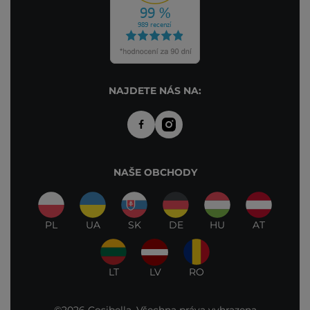
NAJDETE NÁS NA:
NAŠE OBCHODY
PL
UA
SK
DE
HU
AT
LT
LV
RO