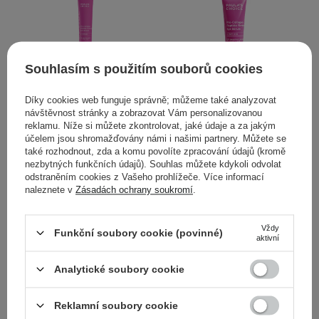
Souhlasím s použitím souborů cookies
Paula's Choice - Pro-
Paula's Choice - Pro-
Díky cookies web funguje správně; můžeme také analyzovat
Collagen Peptide Firming
Collagen Peptide Firming
návštěvnost stránky a zobrazovat Vám personalizovanou
reklamu. Níže si můžete zkontrolovat, jaké údaje a za jakým
Eye Serum - Zpevňující
Eye Serum - Zpevňující
účelem jsou shromažďovány námi i našimi partnery. Můžete se
oční sérum - 15 ml
oční sérum - 5 ml
také rozhodnout, zda a komu povolíte zpracování údajů (kromě
nezbytných funkčních údajů). Souhlas můžete kdykoli odvolat
1
2
odstraněním cookies z Vašeho prohlížeče. Více informací
naleznete v
Zásadách ochrany soukromí
.
1 199,00 Kč
519,00 Kč
Vždy
Funkční soubory cookie (povinné)
aktivní
PŘIDAT DO KOŠÍKU
PŘIDAT DO KOŠÍKU
Analytické soubory cookie
Reklamní soubory cookie