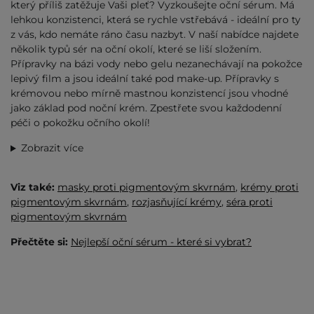
který příliš zatěžuje Vaši pleť? Vyzkoušejte oční sérum. Má
lehkou konzistenci, která se rychle vstřebává - ideální pro ty
z vás, kdo nemáte ráno času nazbyt. V naší nabídce najdete
několik typů sér na oční okolí, které se liší složením.
Přípravky na bázi vody nebo gelu nezanechávají na pokožce
lepivý film a jsou ideální také pod make-up. Přípravky s
krémovou nebo mírně mastnou konzistencí jsou vhodné
jako základ pod noční krém. Zpestřete svou každodenní
péči o pokožku očního okolí!
Zobrazit více
Viz také:
masky proti pigmentovým skvrnám
,
krémy proti
pigmentovým skvrnám
,
rozjasňující krémy
,
séra proti
pigmentovým skvrnám
Přečtěte si:
Nejlepší oční sérum - které si vybrat?