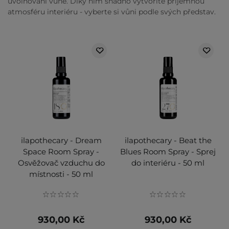
uvolňování vůně. Díky nim snadno vytvoříte příjemnou
atmosféru interiéru - vyberte si vůni podle svých představ.
ilapothecary - Dream
ilapothecary - Beat the
Space Room Spray -
Blues Room Spray - Sprej
Osvěžovač vzduchu do
do interiéru - 50 ml
místnosti - 50 ml
930,00 Kč
930,00 Kč