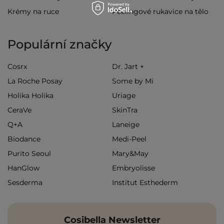
Krémy na ruce
Peelingové rukavice na tělo
Populární značky
Cosrx
Dr. Jart +
La Roche Posay
Some by Mi
Holika Holika
Uriage
CeraVe
SkinTra
Q+A
Laneige
Biodance
Medi-Peel
Purito Seoul
Mary&May
HanGlow
Embryolisse
Sesderma
Institut Esthederm
Cosibella Newsletter