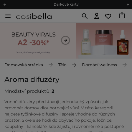
Darkové karty
Ekologické balení
Doporučovací Program
Odeslání do 24 hod.
Darkové karty
Ekologické balení
Domovská stránka
Tělo
Domácí wellness
Aroma difuzéry
Množství produktů:
2
Vonné difuzéry představují jednoduchý způsob, jak
provonět domov dlouhotrvající vůní. V této kategorii
najdete tyčinkové difuzéry i spreje vhodné do různých
prostor. Skvěle se hodí do obývacího pokoje, ložnice,
koupelny i kanceláře, kde zajišťují rovnoměrné a postupné