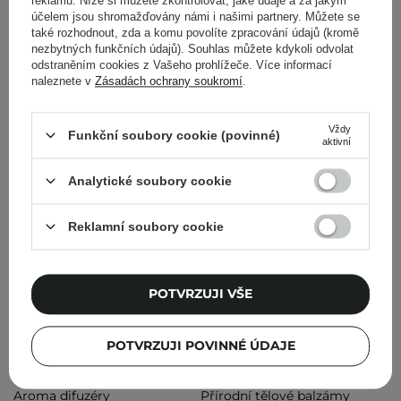
reklamu. Níže si můžete zkontrolovat, jaké údaje a za jakým
rozprašování.
účelem jsou shromažďovány námi i našimi partnery. Můžete se
také rozhodnout, zda a komu povolíte zpracování údajů (kromě
nezbytných funkčních údajů). Souhlas můžete kdykoli odvolat
Zobrazit více
odstraněním cookies z Vašeho prohlížeče. Více informací
naleznete v
Zásadách ochrany soukromí
.
Přečtěte si také:
Jak o sebe jako žena pečovat? Self care
každý den
Vždy
Funkční soubory cookie (povinné)
aktivní
Analytické soubory cookie
Reklamní soubory cookie
Oblíbené kategorie kosmetiky
Krémy na nohy
Intimní hygiena
POTVRZUJI VŠE
Ekologické svíčky
Doplňky stravy
Sprchové oleje
Tělové krémy na suchou pokožku
POTVRZUJI POVINNÉ ÚDAJE
Zpevňující tělové balzámy
Laky na nehty
Aroma difuzéry
Přírodní tělové balzámy