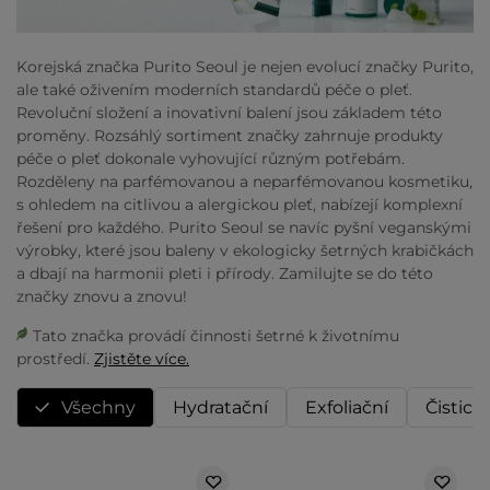
Korejská značka Purito Seoul je nejen evolucí značky Purito,
ale také oživením moderních standardů péče o pleť.
Revoluční složení a inovativní balení jsou základem této
proměny. Rozsáhlý sortiment značky zahrnuje produkty
péče o pleť dokonale vyhovující různým potřebám.
Rozděleny na parfémovanou a neparfémovanou kosmetiku,
s ohledem na citlivou a alergickou pleť, nabízejí komplexní
řešení pro každého. Purito Seoul se navíc pyšní veganskými
výrobky, které jsou baleny v ekologicky šetrných krabičkách
a dbají na harmonii pleti i přírody. Zamilujte se do této
značky znovu a znovu!
Tato značka provádí činnosti šetrné k životnímu
prostředí.
Zjistěte více.
Všechny
Hydratační
Exfoliační
Čisticí