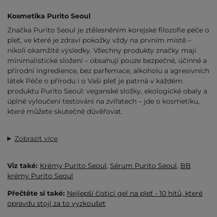
Kosmetika Purito Seoul
Značka Purito Seoul je ztělesněním korejské filozofie péče o
pleť, ve které je zdraví pokožky vždy na prvním místě –
nikoli okamžité výsledky. Všechny produkty značky mají
minimalistické složení – obsahují pouze bezpečné, účinné a
přírodní ingredience, bez parfemace, alkoholu a agresivních
látek Péče o přírodu i o Vaši pleť je patrná v každém
produktu Purito Seoul: veganské složky, ekologické obaly a
úplné vyloučení testování na zvířatech – jde o kosmetiku,
které můžete skutečně důvěřovat.
Zobrazit více
Viz také:
Krémy
Purito Seoul
,
Sérum Purito Seoul
,
BB
krémy Purito Seoul
Přečtěte si také:
Nejlepší čisticí gel na pleť - 10 hitů, které
opravdu stojí za to vyzkoušet