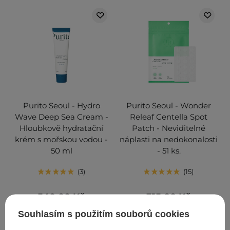
Purito Seoul - Hydro
Purito Seoul - Wonder
Wave Deep Sea Cream -
Releaf Centella Spot
Hloubkově hydratační
Patch - Neviditelné
krém s mořskou vodou -
náplasti na nedokonalosti
50 ml
- 51 ks.
3
15
540,00 Kč
315,00 Kč
Souhlasím s použitím souborů cookies
PŘIDAT DO KOŠÍKU
PŘIDAT DO KOŠÍKU