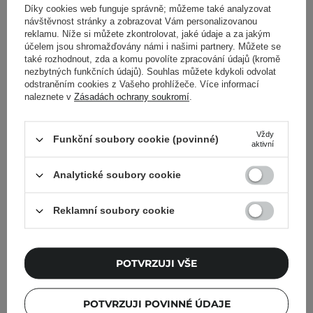
Díky cookies web funguje správně; můžeme také analyzovat
návštěvnost stránky a zobrazovat Vám personalizovanou
reklamu. Níže si můžete zkontrolovat, jaké údaje a za jakým
účelem jsou shromažďovány námi i našimi partnery. Můžete se
také rozhodnout, zda a komu povolíte zpracování údajů (kromě
nezbytných funkčních údajů). Souhlas můžete kdykoli odvolat
odstraněním cookies z Vašeho prohlížeče. Více informací
naleznete v
Zásadách ochrany soukromí
.
Vždy
Funkční soubory cookie (povinné)
aktivní
Purito Seoul - Wonder
Purito Seoul - Wonder
Analytické soubory cookie
Releaf Centella Toner
Releaf Centella BB Cream
Unscented - Tonikum bez
SPF 30 PA+++ #15 Rose
Reklamní soubory cookie
parfemace s pupečníkem
Ivory - BB krém s Centella
asijským - 30 ml
Asiatica - 30 ml
5
55
POTVRZUJI VŠE
209,00 Kč
495,00 Kč
POTVRZUJI POVINNÉ ÚDAJE