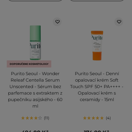
DOPORUČENO KOSMETOLOGY
Purito Seoul - Wonder
Purito Seoul - Denní
Releaf Centella Serum
opalovací krém Soft
Unscented - Sérum bez
Touch SPF 50+ PA++++ -
parfemace s extraktem z
Opalovací krém s
pupečníku asijského - 60
ceramidy - 15ml
ml
11
4