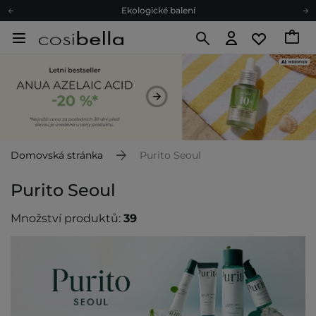
Ekologické balení
Doporučovací Program
Odeslání do 24 hod.
Darkové karty
Ekologické balení
Domovská stránka
Purito Seoul
Purito Seoul
Množství produktů:
39