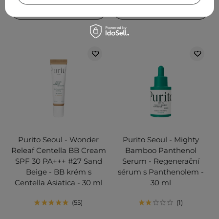
PŘIDAT DO KOŠÍKU
PŘIDAT DO KOŠÍKU
Purito Seoul - Wonder
Purito Seoul - Mighty
Releaf Centella BB Cream
Bamboo Panthenol
SPF 30 PA+++ #27 Sand
Serum - Regenerační
Beige - BB krém s
sérum s Panthenolem -
Centella Asiatica - 30 ml
30 ml
55
1