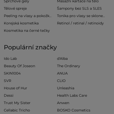
Sprchové gely
Masážní kartáče na tělo
Tělové spreje
Šampony bez SLS a SLES
Peeling na vlasy a pokožku hlavy
Tonika pro vlasy se sklonem k vypadávání
Korejská kosmetika
Retinol / retinal / retinoidy
Kosmetika na černé tečky
Populární značky
Ido Lab
d'Alba
Beauty Of Joseon
The Ordinary
SKIN1004
ANUA
SVR
CLIO
House of Hur
Unleashia
Dessi
Health Labs Care
Trust My Sister
Anwen
Cellabic Tricho
BOSKO Cosmetics