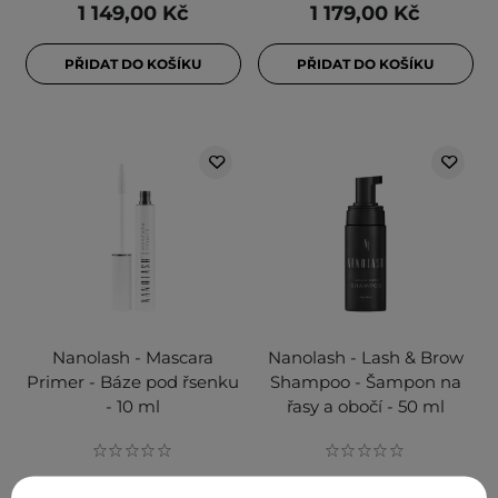
1 149,00 Kč
1 179,00 Kč
PŘIDAT DO KOŠÍKU
PŘIDAT DO KOŠÍKU
Nanolash - Mascara
Nanolash - Lash & Brow
Primer - Báze pod řsenku
Shampoo - Šampon na
- 10 ml
řasy a obočí - 50 ml