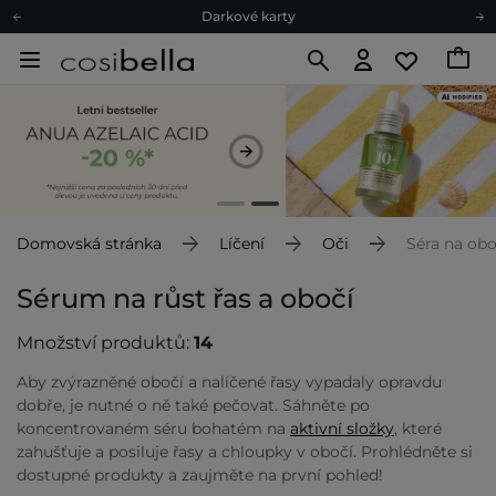
Ekologické balení
Doporučovací Program
Odeslání do 24 hod.
Darkové karty
Ekologické balení
Domovská stránka
Líčení
Oči
Séra na obo
Sérum na růst řas a obočí
Množství produktů:
14
Aby zvýrazněné obočí a nalíčené řasy vypadaly opravdu
dobře, je nutné o ně také pečovat. Sáhněte po
koncentrovaném séru bohatém na
aktivní složky
, které
zahušťuje a posiluje řasy a chloupky v obočí. Prohlédněte si
dostupné produkty a zaujměte na první pohled!