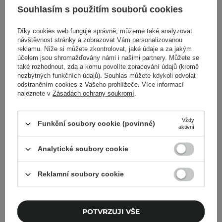
395,00 Kč
249,00 Kč
Souhlasím s použitím souborů cookies
PŘIDAT DO KOŠÍKU
PŘIDAT DO KOŠÍKU
Díky cookies web funguje správně; můžeme také analyzovat
návštěvnost stránky a zobrazovat Vám personalizovanou
reklamu. Níže si můžete zkontrolovat, jaké údaje a za jakým
účelem jsou shromažďovány námi i našimi partnery. Můžete se
také rozhodnout, zda a komu povolíte zpracování údajů (kromě
nezbytných funkčních údajů). Souhlas můžete kdykoli odvolat
odstraněním cookies z Vašeho prohlížeče. Více informací
naleznete v
Zásadách ochrany soukromí
.
Vždy
Funkční soubory cookie (povinné)
aktivní
Analytické soubory cookie
Etude House - Dr.Mascara
Nanolash - Peptide
Fixer for Perfect Lash -
Eyelash Serum -
Reklamní soubory cookie
Báze na řasy - 6 g
Peptidové sérum na řasy -
5 ml
1
POTVRZUJI VŠE