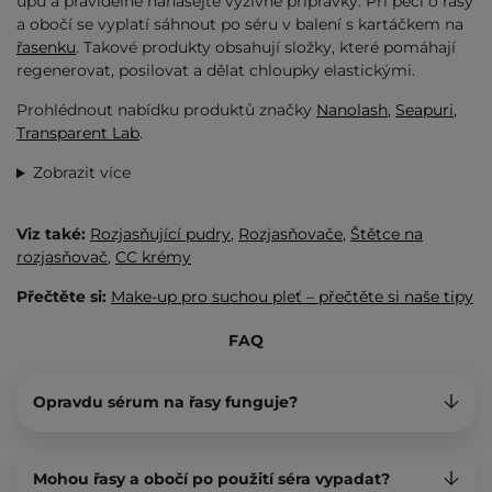
upu a pravidelně nanášejte výživné přípravky. Při péči o řasy
a obočí se vyplatí sáhnout po séru v balení s kartáčkem na
řasenku
. Takové produkty obsahují složky, které pomáhají
regenerovat, posilovat a dělat chloupky elastickými.
Prohlédnout nabídku produktů značky
Nanolash
,
Seapuri
,
Transparent Lab
.
Zobrazit více
Viz také:
Rozjasňující pudry
,
Rozjasňovače
,
Štětce na
rozjasňovač
,
CC krémy
Přečtěte si:
Make-up pro suchou pleť – přečtěte si naše tipy
FAQ
Opravdu sérum na řasy funguje?
Mohou řasy a obočí po použití séra vypadat?