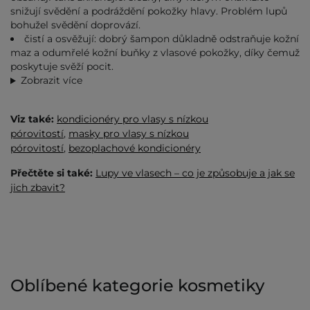
snižují svědění a podráždění pokožky hlavy. Problém lupů
bohužel svědění doprovází.
čistí a osvěžují: dobrý šampon důkladně odstraňuje kožní
maz a odumřelé kožní buňky z vlasové pokožky, díky čemuž
poskytuje svěží pocit.
Zobrazit více
Viz také:
kondicionéry pro vlasy s nízkou
pórovitostí
,
masky pro vlasy s nízkou
pórovitostí
,
bezoplachové kondicionéry
Přečtěte si také:
Lupy ve vlasech – co je způsobuje a jak se
jich zbavit?
Oblíbené kategorie kosmetiky