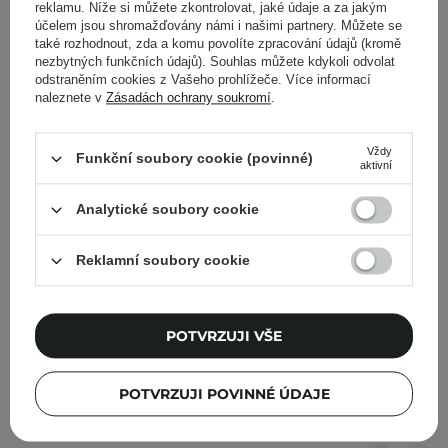
Scalp Purifying Liquid
Vitalizing Shampoo -
reklamu. Níže si můžete zkontrolovat, jaké údaje a za jakým
Shampoo - Tekutý
Revitalizační šampon na
účelem jsou shromažďovány námi i našimi partnery. Můžete se
také rozhodnout, zda a komu povolíte zpracování údajů (kromě
šampon pro všechny typy
vlasy - 500 ml
nezbytných funkčních údajů). Souhlas můžete kdykoli odvolat
vlasů - 260 ml
odstraněním cookies z Vašeho prohlížeče. Více informací
naleznete v
Zásadách ochrany soukromí
.
54
13
Vždy
495,00 Kč
530,00 Kč
Funkční soubory cookie (povinné)
aktivní
PŘIDAT DO KOŠÍKU
PŘIDAT DO KOŠÍKU
Analytické soubory cookie
Reklamní soubory cookie
FILTROVÁNÍ
TŘÍDĚNÍ
POTVRZUJI VŠE
Doporučeno pro Vás
POTVRZUJI POVINNÉ ÚDAJE