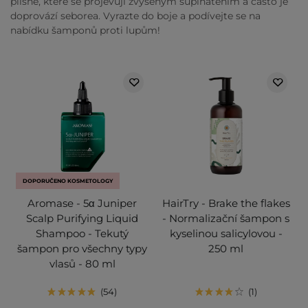
plísně, které se projevují zvýšeným šupinatěním a často je
doprovází seborea. Vyrazte do boje a podívejte se na
nabídku šamponů proti lupům!
DOPORUČENO KOSMETOLOGY
Aromase - 5α Juniper
HairTry - Brake the flakes
Scalp Purifying Liquid
- Normalizační šampon s
Shampoo - Tekutý
kyselinou salicylovou -
šampon pro všechny typy
250 ml
vlasů - 80 ml
54
1