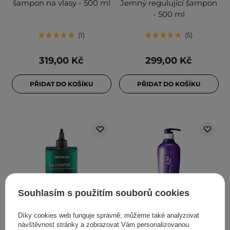
šampon na vlasy - 500 ml
Jemný regulující šampon
- 500 ml
1
5
319,00 Kč
299,00 Kč
PŘIDAT DO KOŠÍKU
PŘIDAT DO KOŠÍKU
Souhlasím s použitím souborů cookies
DOPORUČENO KOSMETOLOGY
Díky cookies web funguje správně; můžeme také analyzovat
Aromase - 5α Juniper
Daeng Gi Meo Ri -
návštěvnost stránky a zobrazovat Vám personalizovanou