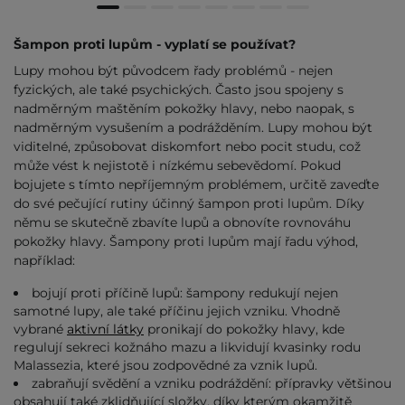
Šampon proti lupům - vyplatí se používat?
Lupy mohou být původcem řady problémů - nejen
fyzických, ale také psychických. Často jsou spojeny s
nadměrným maštěním pokožky hlavy, nebo naopak, s
nadměrným vysušením a podrážděním. Lupy mohou být
viditelné, způsobovat diskomfort nebo pocit studu, což
může vést k nejistotě i nízkému sebevědomí. Pokud
bojujete s tímto nepříjemným problémem, určitě zaveďte
do své pečující rutiny účinný šampon proti lupům. Díky
němu se skutečně zbavíte lupů a obnovíte rovnováhu
pokožky hlavy. Šampony proti lupům mají řadu výhod,
například:
bojují proti příčině lupů: šampony redukují nejen
samotné lupy, ale také příčinu jejich vzniku. Vhodně
vybrané
aktivní látky
pronikají do pokožky hlavy, kde
regulují sekreci kožnáho mazu a likvidují kvasinky rodu
Malassezia, které jsou zodpovědné za vznik lupů.
zabraňují svědění a vzniku podráždění: přípravky většinou
obsahují také zklidňující složky, díky kterým okamžitě