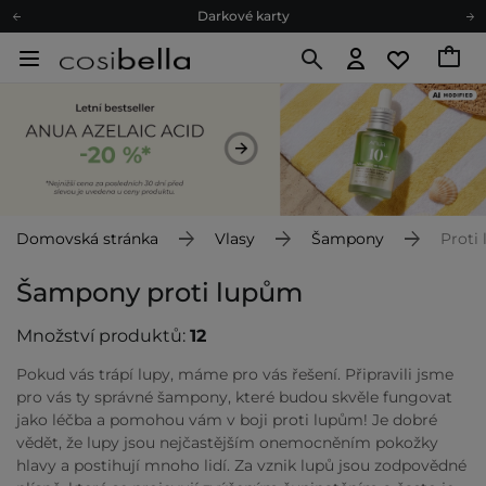
Darkové karty
Ekologické balení
Doporučovací Program
Odeslání do 24 hod.
Darkové karty
Ekologické balení
Domovská stránka
Vlasy
Šampony
Proti
Šampony proti lupům
Množství produktů:
12
Pokud vás trápí lupy, máme pro vás řešení. Připravili jsme
pro vás ty správné šampony, které budou skvěle fungovat
jako léčba a pomohou vám v boji proti lupům! Je dobré
vědět, že lupy jsou nejčastějším onemocněním pokožky
hlavy a postihují mnoho lidí. Za vznik lupů jsou zodpovědné