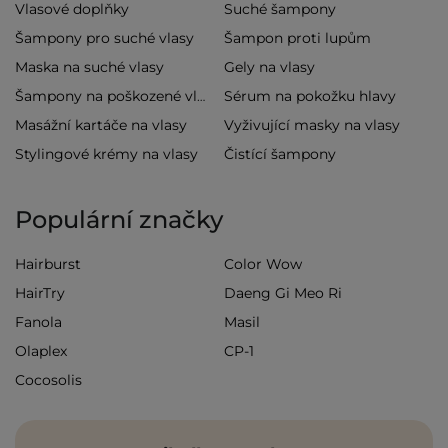
Vlasové doplňky
Suché šampony
Šampony pro suché vlasy
Šampon proti lupům
Maska na suché vlasy
Gely na vlasy
Sérum na pokožku hlavy
Šampony na poškozené vlasy
Masážní kartáče na vlasy
Vyživující masky na vlasy
Stylingové krémy na vlasy
Čistící šampony
Populární značky
Hairburst
Color Wow
HairTry
Daeng Gi Meo Ri
Fanola
Masil
Olaplex
CP-1
Cocosolis