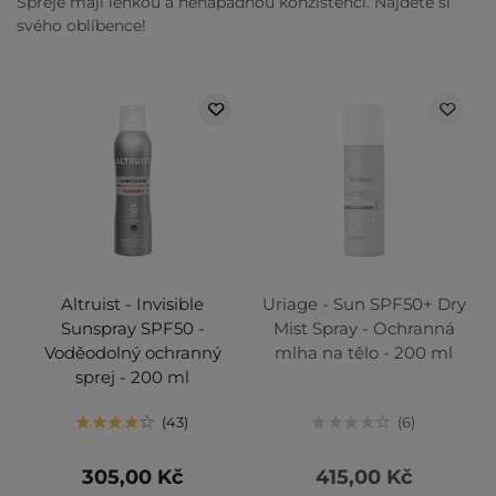
Spreje mají lehkou a nenápadnou konzistenci. Najděte si
svého oblíbence!
Altruist - Invisible
Uriage - Sun SPF50+ Dry
Sunspray SPF50 -
Mist Spray - Ochranná
Voděodolný ochranný
mlha na tělo - 200 ml
sprej - 200 ml
43
6
305,00 Kč
415,00 Kč