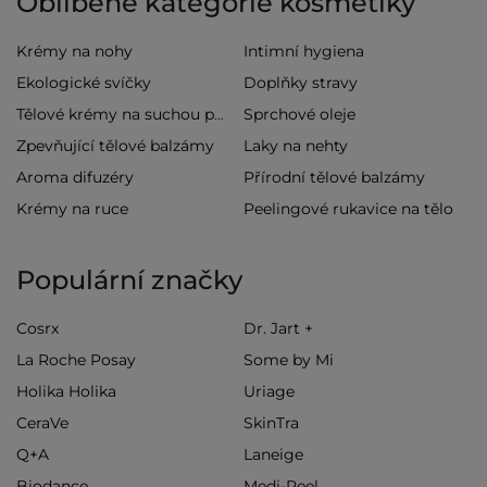
Oblíbené kategorie kosmetiky
Krémy na nohy
Intimní hygiena
Ekologické svíčky
Doplňky stravy
Sprchové oleje
Tělové krémy na suchou pokožku
Zpevňující tělové balzámy
Laky na nehty
Aroma difuzéry
Přírodní tělové balzámy
Krémy na ruce
Peelingové rukavice na tělo
Populární značky
Cosrx
Dr. Jart +
La Roche Posay
Some by Mi
Holika Holika
Uriage
CeraVe
SkinTra
Q+A
Laneige
Biodance
Medi-Peel