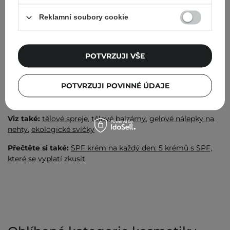
aplikován
opalovací přípravek
, je tak vystavena podráždění,
Reklamní soubory cookie
skvrnám po opalování, zčervenání, popálení a všem
nepříjemnostem, které ke slunečnímu spálení patří - jako je
třeba nepříjemný pocit nebo dokonce bolest. Na trhu
můžete narazit na velmi bohatou škálu opalovacích
POTVRZUJI VŠE
přípravků na tělo. Pokud je pro vás důležité pohodlí,
zajímavým tipem mohou být spreje na opalování.
POTVRZUJI POVINNÉ ÚDAJE
Zobrazit více
Viz také:
tělové spreje
,
tělové balzámy
,
gelové nálepky na
nehty
,
ekologické svíčky
Přečtěte si také:
SPF krém na každý den: 5 krémů s SPF,
které se vyplatí zkusit