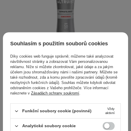
Souhlasím s použitím souborů cookies
Díky cookies web funguje správně; můžeme také analyzovat
návštěvnost stránky a zobrazovat Vám personalizovanou
Altruist - Invisible Sunspray SPF50 - Voděodolný
reklamu. Níže si můžete zkontrolovat, jaké údaje a za jakým
ochranný sprej - 200 ml
účelem jsou shromažďovány námi i našimi partnery. Můžete se
také rozhodnout, zda a komu povolíte zpracování údajů (kromě
305,00 Kč
nezbytných funkčních údajů). Souhlas můžete kdykoli odvolat
odstraněním cookies z Vašeho prohlížeče. Více informací
naleznete v
Zásadách ochrany soukromí
.
Rychlá a snadná ochrana proti slunci
Vždy
Funkční soubory cookie (povinné)
aktivní
Je důležité chránit pokožku před vlivem UV záření po celý
rok, hlavně pak v létě, kdy sluníčko září od rána do večera a
Analytické soubory cookie
vy trávíte dlouhé hodiny venku. Pokožka, na kterou není