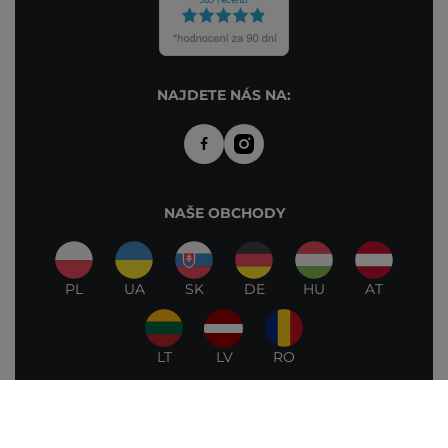
NAJDETE NÁS NA:
NAŠE OBCHODY
PL
UA
SK
DE
HU
AT
LT
LV
RO
©2026 Cosibella. Všechna práva vyhrazena