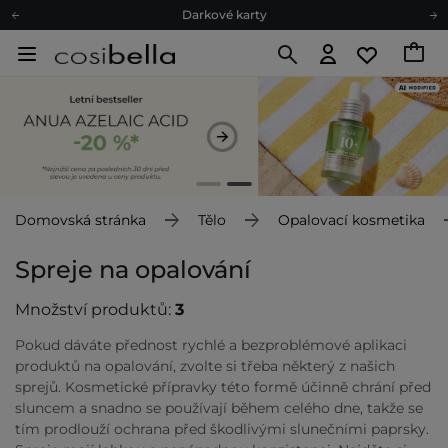
Darkové karty
Ekologické balení
Doporučovací Program
Odeslání do 24 hod.
Darkové karty
Ekologické balení
Domovská stránka
Tělo
Opalovací kosmetika
Spreje na opalování
Množství produktů:
3
Pokud dáváte přednost rychlé a bezproblémové aplikaci
produktů na opalování, zvolte si třeba některý z našich
sprejů. Kosmetické přípravky této formě účinně chrání před
sluncem a snadno se používají během celého dne, takže se
tím prodlouží ochrana před škodlivými slunečními paprsky.