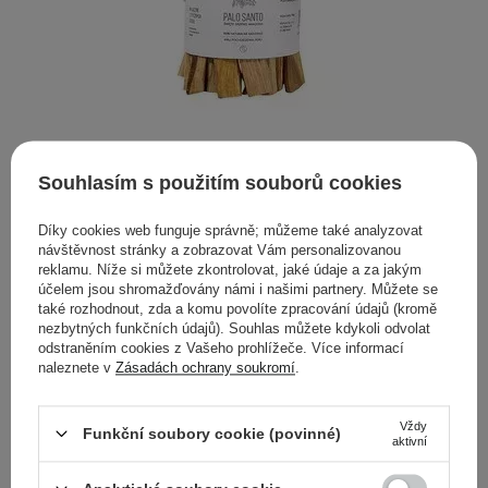
Souhlasím s použitím souborů cookies
Mohani - Palo Santo - Přírodní kadidlo - 100 g
Díky cookies web funguje správně; můžeme také analyzovat
245,00 Kč
návštěvnost stránky a zobrazovat Vám personalizovanou
reklamu. Níže si můžete zkontrolovat, jaké údaje a za jakým
účelem jsou shromažďovány námi i našimi partnery. Můžete se
také rozhodnout, zda a komu povolíte zpracování údajů (kromě
nezbytných funkčních údajů). Souhlas můžete kdykoli odvolat
Svíčky, které najdete v nabídce našeho e-shopu jsou pečlivě
odstraněním cookies z Vašeho prohlížeče. Více informací
vybírány a splňují požadavky i těch nejnáročnějších klientů.
naleznete v
Zásadách ochrany soukromí
.
Naši nabídku se snažíme neustále rozšiřovat o nové vůně.
Díky tomu můžete začít, nebo naopak pokračovat ve
Vždy
Vašem dobrodružství s aromaterapií. V naší nabídce najdete
Funkční soubory cookie (povinné)
aktivní
přírodní svíčky značek ,a
href="https://cosibella.cz/cs/producers/hagi-