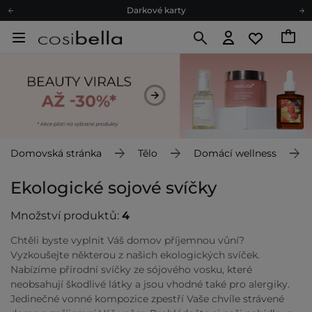
Darkové karty
Ekologické balení
Doporučovací Program
Odeslání do 24 hod.
Darkové karty
Ekologické balení
Domovská stránka
Tělo
Domácí wellness
Ekologické sojové svíčky
Množství produktů:
4
Chtěli byste vyplnit Váš domov příjemnou vůní?
Vyzkoušejte některou z našich ekologických svíček.
Nabízíme přírodní svíčky ze sójového vosku, které
neobsahují škodlivé látky a jsou vhodné také pro alergiky.
Jedinečné vonné kompozice zpestří Vaše chvíle strávené