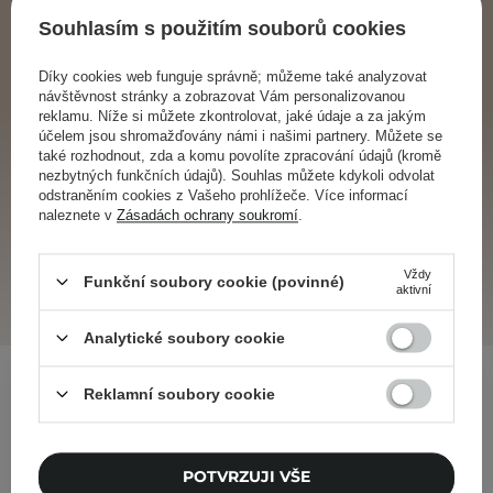
Souhlasím s použitím souborů cookies
1 000,00 Kč
Díky cookies web funguje správně; můžeme také analyzovat
návštěvnost stránky a zobrazovat Vám personalizovanou
Dárková karta Cosibella v hodnotě 1000 Kč
D
reklamu. Níže si můžete zkontrolovat, jaké údaje a za jakým
účelem jsou shromažďovány námi i našimi partnery. Můžete se
také rozhodnout, zda a komu povolíte zpracování údajů (kromě
PŘIDAT DO KOŠÍKU
nezbytných funkčních údajů). Souhlas můžete kdykoli odvolat
odstraněním cookies z Vašeho prohlížeče. Více informací
naleznete v
Zásadách ochrany soukromí
.
Vždy
Funkční soubory cookie (povinné)
aktivní
Analytické soubory cookie
Často kladené otázky
Reklamní soubory cookie
V jaké nominální hodnotě jsou karty
nabízeny?
POTVRZUJI VŠE