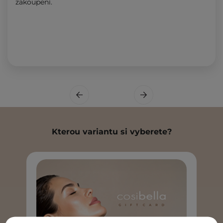
zakoupení.
Kterou variantu si vyberete?