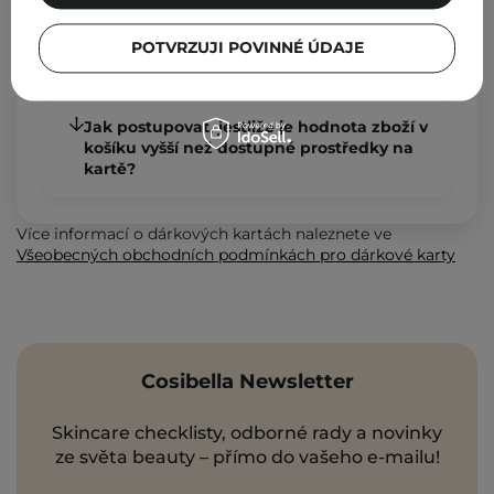
Jak zjistím aktuální zůstatek karty?
POTVRZUJI POVINNÉ ÚDAJE
Jak mohu dárkovou kartou zaplatit?
Jak postupovat, jestliže je hodnota zboží v
košíku vyšší než dostupné prostředky na
kartě?
Více informací o dárkových kartách naleznete ve
Všeobecných obchodních podmínkách pro dárkové karty
Cosibella Newsletter
Skincare checklisty, odborné rady a novinky
ze světa beauty – přímo do vašeho e-mailu!