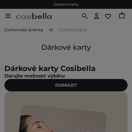
Darkové karty
Ekologické balení
Doporučovací Program
Domovská stránka
Dárkové karty
Odeslání do 24 hod.
Darkové karty
Dárkové karty
Ekologické balení
Dárkové karty Cosibella
Darujte možnost výběru
ZOBRAZIT