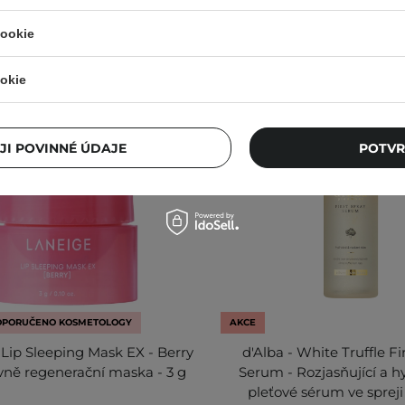
cookie
okie
JI POVINNÉ ÚDAJE
POTVR
OPORUČENO KOSMETOLOGY
AKCE
 Lip Sleeping Mask EX - Berry
d'Alba - White Truffle Fi
ivně regenerační maska - 3 g
Serum - Rozjasňující a h
pleťové sérum ve spreji