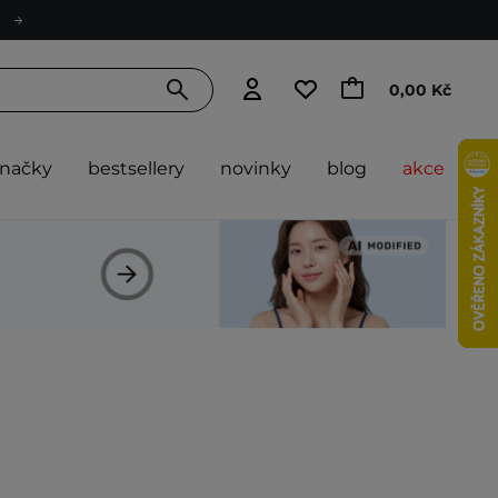
0,00 Kč
značky
bestsellery
novinky
blog
akce