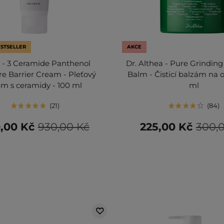
STSELLER
AKCE
 - 3 Ceramide Panthenol
Dr. Althea - Pure Grindin
re Barrier Cream - Pleťový
Balm - Čisticí balzám na o
ém s ceramidy - 100 ml
ml
21
84
,00 Kč
930,00 Kč
225,00 Kč
300,