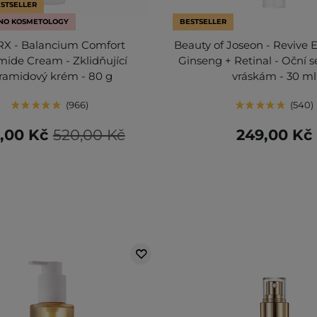
STSELLER
NO KOSMETOLOGY
BESTSELLER
X - Balancium Comfort
Beauty of Joseon - Revive 
ide Cream - Zklidňující
Ginseng + Retinal - Oční 
ramidový krém - 80 g
vráskám - 30 ml
966
540
,00 Kč
520,00 Kč
249,00 Kč