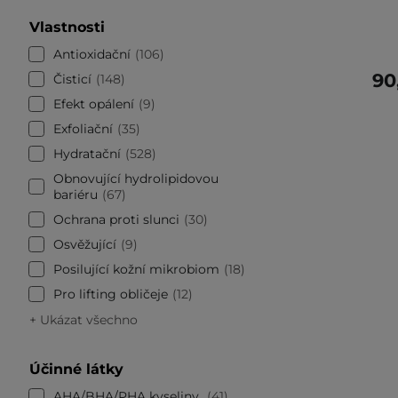
Vlastnosti
Antioxidační
106
90
Čisticí
148
Efekt opálení
9
Exfoliační
35
Hydratační
528
Obnovující hydrolipidovou
bariéru
67
Ochrana proti slunci
30
Osvěžující
9
Posilující kožní mikrobiom
18
Pro lifting obličeje
12
+ Ukázat všechno
Účinné látky
AHA/BHA/PHA kyseliny
41