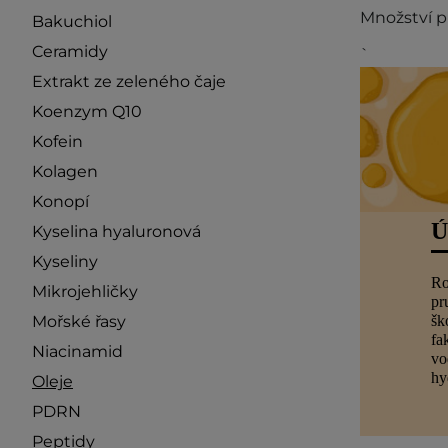
Množství 
Bakuchiol
Ceramidy
`
Extrakt ze zeleného čaje
Koenzym Q10
Kofein
Kolagen
Konopí
Ú
Kyselina hyaluronová
Kyseliny
Ro
Mikrojehličky
pr
Mořské řasy
šk
fa
Niacinamid
vo
hy
Oleje
PDRN
Peptidy