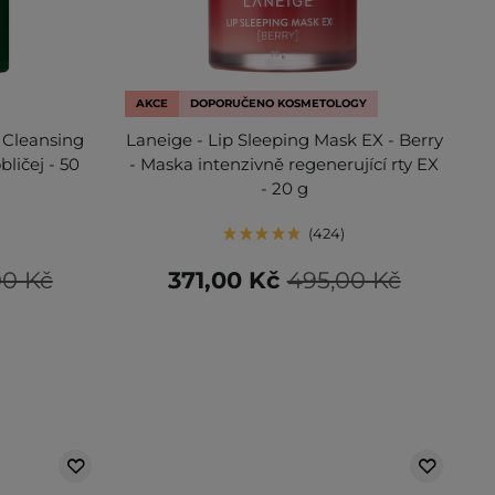
AKCE
DOPORUČENO KOSMETOLOGY
g Cleansing
Laneige - Lip Sleeping Mask EX - Berry
bličej - 50
- Maska intenzivně regenerující rty EX
- 20 g
424
00 Kč
371,00 Kč
495,00 Kč