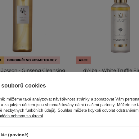
R
DOPORUČENO KOSMETOLOGY
AKCE
f Joseon - Ginseng Cleansing
d'Alba - White Truffle Fi
ičovací přípravek s ženšenem
Serum - Rozjasňující a h
- 210 ml
pleťové sérum ve spreji 
 souborů cookies
584
52
vně; můžeme také analyzovat návštěvnost stránky a zobrazovat Vám personal
e a za jakým účelem jsou shromažďovány námi i našimi partnery. Můžete se 
407,00 Kč
463,00 Kč
514,
mě nezbytných funkčních údajů). Souhlas můžete kdykoli odvolat odstraněním
adách ochrany soukromí
.
kie (povinné)