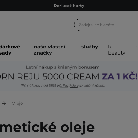
Ekologické balení
Doporučovací Program
Odeslání do 24 hod.
Darkové karty
dárkové
naše vlastní
služby
k-
Ekologické balení
sady
značky
beauty
Oleje
metické oleje