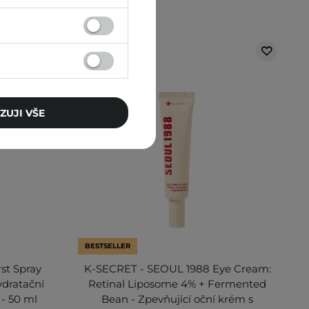
ZUJI VŠE
BESTSELLER
rst Spray
K-SECRET - SEOUL 1988 Eye Cream:
ydratační
Retinal Liposome 4% + Fermented
 - 50 ml
Bean - Zpevňující oční krém s