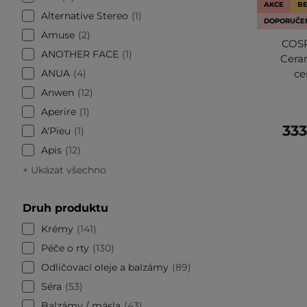
AKCE
BE
Alternative Stereo
1
DOPORUČE
Amuse
2
COSR
ANOTHER FACE
1
Ceram
ANUA
4
ce
Anwen
12
Aperire
1
333
A'Pieu
1
Apis
12
+ Ukázat všechno
Druh produktu
Krémy
141
Péče o rty
130
Odličovací oleje a balzámy
89
Séra
53
Balzámy / másla
43