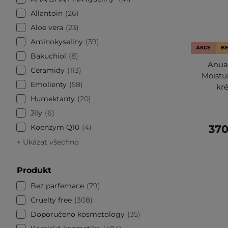
Allantoin
26
Aloe vera
23
Aminokyseliny
39
AKCE
BE
Bakuchiol
8
Anua
Ceramidy
113
Moistu
Emolienty
58
kr
Humektanty
20
Jíly
6
Koenzym Q10
4
370
+ Ukázat všechno
Produkt
Bez parfemace
79
Cruelty free
308
Doporučeno kosmetology
35