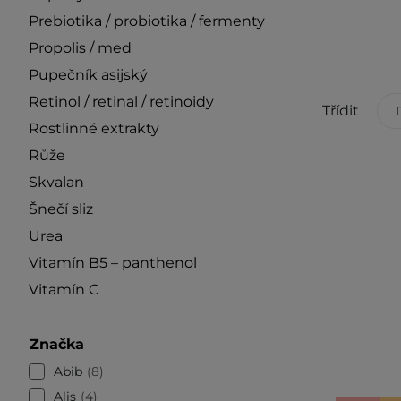
Prebiotika / probiotika / fermenty
Propolis / med
Pupečník asijský
Retinol / retinal / retinoidy
Třídit
Rostlinné extrakty
Růže
Skvalan
Šnečí sliz
Urea
Vitamín B5 – panthenol
Vitamín C
Značka
Abib
8
Alis
4