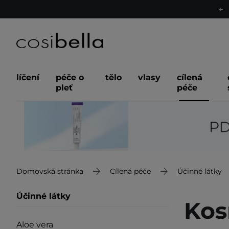
líčení
péče o
tělo
vlasy
cílená
pleť
péče
Domovská stránka
Cílená péče
Účinné látky
Účinné látky
Kos
Aloe vera