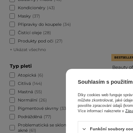
Kondicionéry
43
Masky
37
Přípravky do koupele
34
Čistící oleje
28
Produkty pod oči
27
+ Ukázat všechno
BESTSELLE
Typ pleti
Beauty o
Oil - Odl
Atopická
6
Souhlasím s použitím
Citlivá
144
Mastná
55
Díky cookies web funguje sprá
Normální
26
můžete zkontrolovat, jaké údaj
povolíte zpracování údajů (kro
Pigmentové skvrny
33
Více informací naleznete v
Zás
Podrážděná
77
Problematická se sklonem k
Funkční soubory coo
akné
61