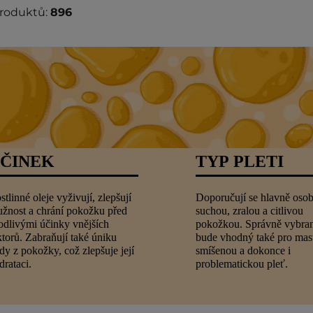
produktů:
896
ČINEK
TYP PLETI
stlinné oleje vyživují, zlepšují
Doporučují se hlavně oso
užnost a chrání pokožku před
suchou, zralou a citlivou
odlivými účinky vnějších
pokožkou. Správně vybran
ktorů. Zabraňují také úniku
bude vhodný také pro mas
dy z pokožky, což zlepšuje její
smíšenou a dokonce i
drataci.
problematickou pleť.