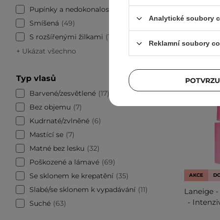
Pupínky a nedokonalosti
13
Analytické soubory 
Smíšená
49
S rozšířenými žilkami
11
Reklamní soubory co
+ Ukázat všechno
Typ vlasů
POTVRZU
Barvené/zesvětlené
17
Bez objemu
7
Kudrnaté/zvlněné
6
Mastící se
7
Matné bez lesku
32
Poškozené a lámavé
69
Se sklonem ke krepatění
35
AKCE
D
Slabé/se sklonem k vypadávání
11
Laneige -
- Intenz
Suché
63