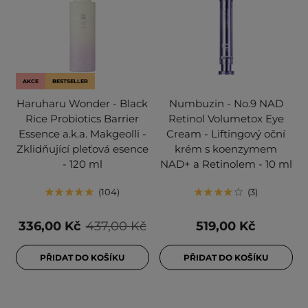
AKCE
BESTSELLER
Haruharu Wonder - Black
Numbuzin - No.9 NAD
Rice Probiotics Barrier
Retinol Volumetox Eye
Essence a.k.a. Makgeolli -
Cream - Liftingový oční
Zklidňující pleťová esence
krém s koenzymem
- 120 ml
NAD+ a Retinolem - 10 ml
104
3
336,00 Kč
437,00 Kč
519,00 Kč
PŘIDAT DO KOŠÍKU
PŘIDAT DO KOŠÍKU