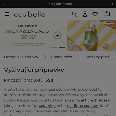
Ekologické balení
Doporučovací Program
Odeslání do 24 hod.
Darkové karty
Ekologické balení
Domovská stránka
Cílená péče
Potřeby pleti
Vyživující přípravky
Množství produktů:
558
V této kategorii se nacházejí pečlivě vybrané produkty,
které v sobě kombinují inovativní řešení a vysoce kvalitní
složky. Nabízíme produkty, které jsou plné
aktivních složek
,
jako jsou vitamíny,
ceramidy
nebo
rostlinné extrakty
, které
pomáhají obnovit a vyživit vaši pleť. Naše produkty