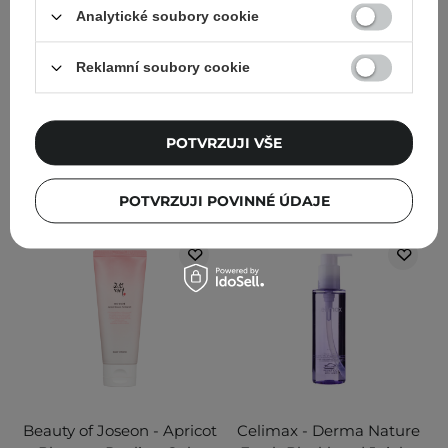
rýžovým extraktem - 60
Analytické soubory cookie
ml
Reklamní soubory cookie
169
83
217,00 Kč
341,00 Kč
POTVRZUJI VŠE
PŘIDAT DO KOŠÍKU
PŘIDAT DO KOŠÍKU
POTVRZUJI POVINNÉ ÚDAJE
Beauty of Joseon - Apricot
Celimax - Derma Nature