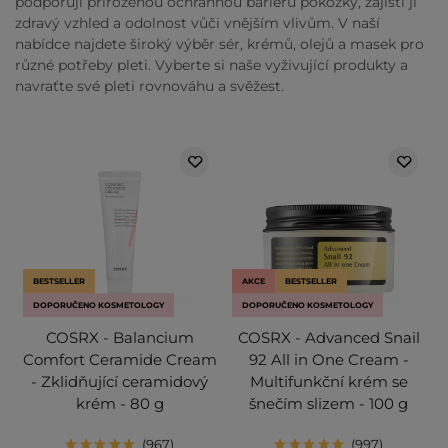
podporují přirozenou ochrannou bariéru pokožky, zajistí ji
zdravý vzhled a odolnost vůči vnějším vlivům. V naší
nabídce najdete široký výběr sér, krémů, olejů a masek pro
různé potřeby pleti. Vyberte si naše vyživující produkty a
navraťte své pleti rovnováhu a svěžest.
BESTSELLER
AKCE
BESTSELLER
DOPORUČENO KOSMETOLOGY
DOPORUČENO KOSMETOLOGY
COSRX - Balancium
COSRX - Advanced Snail
Comfort Ceramide Cream
92 All in One Cream -
- Zklidňující ceramidový
Multifunkční krém se
krém - 80 g
šnečím slizem - 100 g
967
997