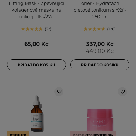
Lifting Mask - Zpevňující
Toner - Hydratační
kolagenová maska na
pleťové tonikum s rýží -
obličej - 1ks/27g
250 ml
52
126
65,00 Kč
337,00 Kč
449,00 Kč
PŘIDAT DO KOŠÍKU
PŘIDAT DO KOŠÍKU
BESTSELLER
DOPORUČENO KOSMETOLOGY