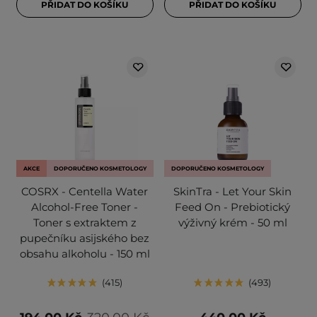
PŘIDAT DO KOŠÍKU
PŘIDAT DO KOŠÍKU
AKCE
DOPORUČENO KOSMETOLOGY
DOPORUČENO KOSMETOLOGY
COSRX - Centella Water
SkinTra - Let Your Skin
Alcohol-Free Toner -
Feed On - Prebiotický
Toner s extraktem z
výživný krém - 50 ml
pupečníku asijského bez
obsahu alkoholu - 150 ml
415
493