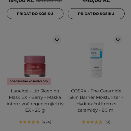
194,00 Kč
320,00 Kč
440,00 Kč
PŘIDAT DO KOŠÍKU
PŘIDAT DO KOŠÍKU
DOPORUČENO KOSMETOLOGY
Laneige - Lip Sleeping
COSRX - The Ceramide
Mask EX - Berry - Maska
Skin Barrier Moisturizer -
intenzivně regenerující rty
Hydratační krém s
EX - 20 g
ceramidy - 80 ml
424
31