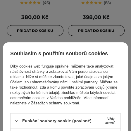
46
88
380,00 Kč
398,00 Kč
PŘIDAT DO KOŠÍKU
PŘIDAT DO KOŠÍKU
Souhlasím s použitím souborů cookies
Díky cookies web funguje správně; můžeme také analyzovat
návštěvnost stránky a zobrazovat Vám personalizovanou
reklamu. Níže si můžete zkontrolovat, jaké údaje a za jakým
účelem jsou shromažďovány námi i našimi partnery. Můžete se
také rozhodnout, zda a komu povolíte zpracování údajů (kromě
nezbytných funkčních údajů). Souhlas můžete kdykoli odvolat
odstraněním cookies z Vašeho prohlížeče. Více informací
BESTSELLER
naleznete v
Zásadách ochrany soukromí
.
COSRX - Ultimate
iUNIK Beta-Glucan Power
Nourishing Rice
Moisture Serum -
Vždy
Overnight Spa Mask -
Hydratační, zklidňující
Funkční soubory cookie (povinné)
aktivní
Vyživující noční maska s
pleťové sérum - 50 ml