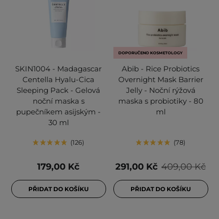
DOPORUČENO KOSMETOLOGY
SKIN1004 - Madagascar
Abib - Rice Probiotics
Centella Hyalu-Cica
Overnight Mask Barrier
Sleeping Pack - Gelová
Jelly - Noční rýžová
noční maska s
maska s probiotiky - 80
pupečníkem asijským -
ml
30 ml
126
78
179,00 Kč
291,00 Kč
409,00 Kč
PŘIDAT DO KOŠÍKU
PŘIDAT DO KOŠÍKU