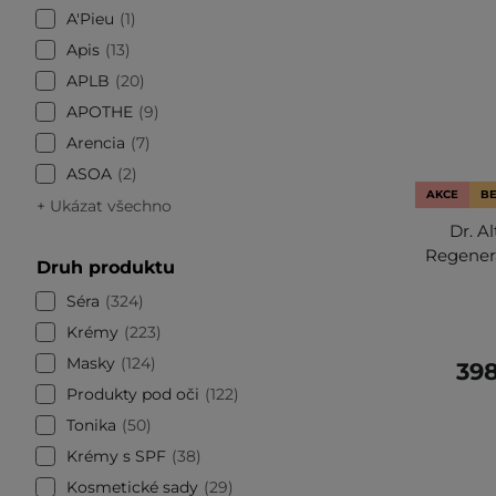
A'Pieu
1
Apis
13
APLB
20
APOTHE
9
Arencia
7
ASOA
2
AKCE
BE
+ Ukázat všechno
Dr. A
Regenera
Druh produktu
Séra
324
Krémy
223
Masky
124
398
Produkty pod oči
122
Tonika
50
Krémy s SPF
38
Kosmetické sady
29