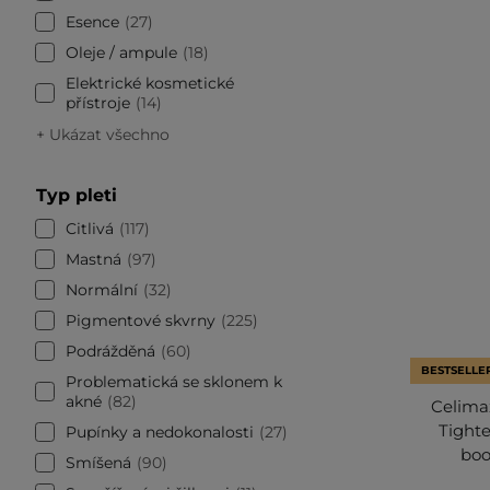
Esence
27
Oleje / ampule
18
Elektrické kosmetické
přístroje
14
+ Ukázat všechno
Typ pleti
Citlivá
117
Mastná
97
Normální
32
Pigmentové skvrny
225
Podrážděná
60
BESTSELLE
Problematická se sklonem k
akné
82
Celimax
Tighte
Pupínky a nedokonalosti
27
boo
Smíšená
90