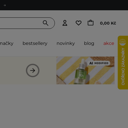
0,00 Kč
značky
bestsellery
novinky
blog
akce