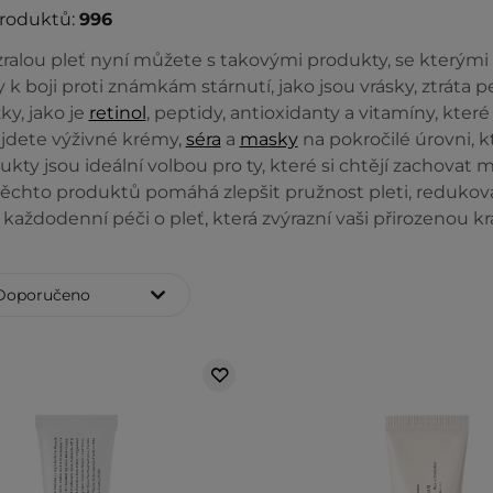
produktů:
996
ralou pleť nyní můžete s takovými produkty, se kterými 
 k boji proti známkám stárnutí, jako jsou vrásky, ztráta
ky, jako je
retinol
, peptidy, antioxidanty a vitamíny, kte
jdete výživné krémy,
séra
a
masky
na pokročilé úrovni, 
kty jsou ideální volbou pro ty, které si chtějí zachovat 
ěchto produktů pomáhá zlepšit pružnost pleti, redukovat
 každodenní péči o pleť, která zvýrazní vaši přirozenou kr
Doporučeno