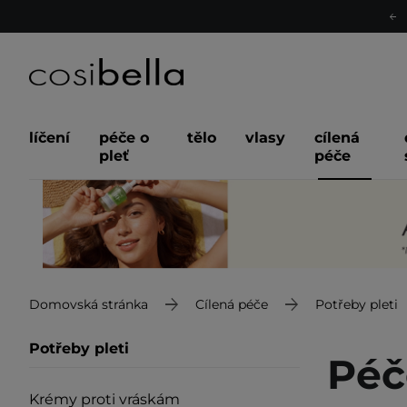
líčení
péče o
tělo
vlasy
cílená
pleť
péče
Domovská stránka
Cílená péče
Potřeby pleti
Potřeby pleti
Péč
Krémy proti vráskám