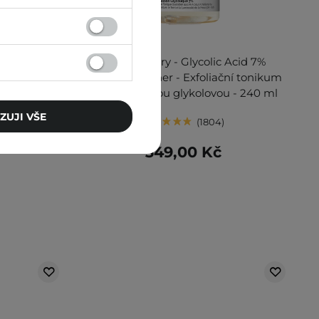
BESTSELLER
Eye Serum -
The Ordinary - Glycolic Acid 7%
sérum proti
Exfoliating Toner - Exfoliační tonikum
se 7% kyselinou glykolovou - 240 ml
ZUJI VŠE
1804
349,00 Kč