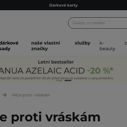
Ekologické balení
Doporučovací Program
Odeslání do 24 hod.
Darkové karty
dárkové
naše vlastní
služby
k-
Ekologické balení
sady
značky
beauty
Péče proti vráskám
e proti vráskám