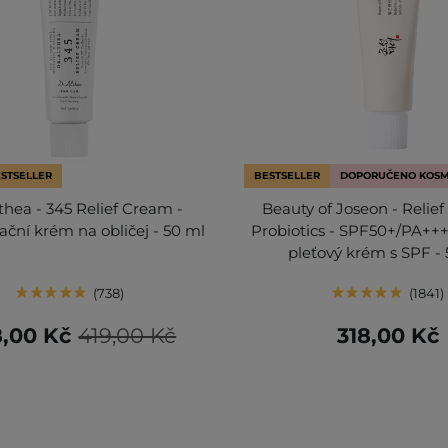
STSELLER
BESTSELLER
DOPORUČENO KOS
lthea - 345 Relief Cream -
Beauty of Joseon - Relief
ční krém na obličej - 50 ml
Probiotics - SPF50+/PA+++
pleťový krém s SPF -
738
1841
,00 Kč
419,00 Kč
318,00 Kč