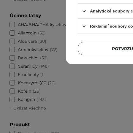
Analytické soubory 
Účinné látky
BESTSELLE
AHA/BHA/PHA kyseliny
72
Abib - 
Reklamní soubory co
Rose Jel
Allantoin
52
Aloe vera
30
POTVRZU
Aminokyseliny
72
Bakuchiol
52
Ceramidy
146
Emolienty
1
Koenzym Q10
20
Kofein
26
Kolagen
193
+ Ukázat všechno
Produkt