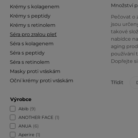
Množství 
Krémy s kolagenem
Krémy s peptidy
Pečovat o z
jsou určeny
Krémy s retinolem
takové slož
Séra pro zralou pleť
nabídce na
Séra s kolagenem
aging produ
Séra s peptidy
používání t
Dopřejte si
Séra s retinolem
Masky proti vráskám
Oční krémy proti vráskám
Třídit
Výrobce
Abib
9
ANOTHER FACE
1
ANUA
6
Aperire
1