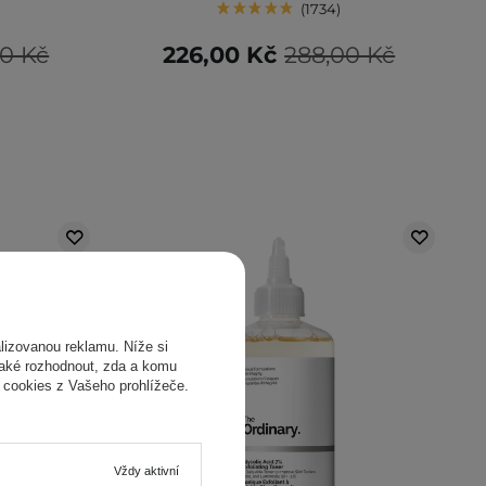
1734
00 Kč
226,00 Kč
288,00 Kč
izovanou reklamu. Níže si
také rozhodnout, zda a komu
 cookies z Vašeho prohlížeče.
Vždy aktivní