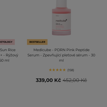
METOLOGY
BESTSELLER
 Sun Rice
Medicube - PDRN Pink Peptide
+ - Rýžový
Serum - Zpevňující pleťové sérum - 30
 50 ml
ml
158
339,00 Kč
452,00 Kč