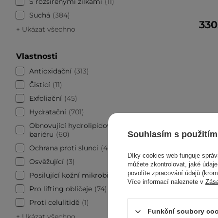
S rozšířenými žilkami
11
Suchá
384
330
+ Ukázat všechno
Vlastnosti
Antioxidační
313
Čisticí
11
Exfoliační
45
Hydratační
701
Obnovující hydrolipidovou
Souhlasím s použitím
bariéru
60
Ochrana proti slunci
48
Díky cookies web funguje sprá
Osvěžující
3
můžete zkontrolovat, jaké údaj
povolíte zpracování údajů (kro
Posilující kožní mikrobiom
26
Více informací naleznete v
Zás
Pro lifting obličeje
74
Proti celulitidě
1
Funkční soubory coo
+ Ukázat všechno