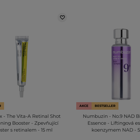
R
AKCE
BESTSELLER
 - The Vita-A Retinal Shot
Numbuzin - No.9 NAD Bio
ning Booster - Zpevňující
Essence - Liftingová e
ster s retinalem - 15 ml
koenzymem NAD - 5