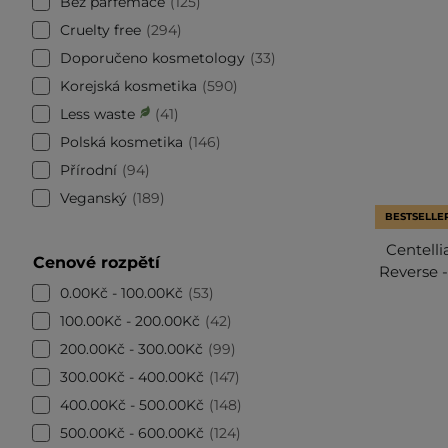
Bez parfemace
125
Cruelty free
294
Doporučeno kosmetology
33
Korejská kosmetika
590
Less waste
41
Polská kosmetika
146
Přírodní
94
Veganský
189
BESTSELLE
Centell
Cenové rozpětí
Reverse 
0.00Kč - 100.00Kč
53
100.00Kč - 200.00Kč
42
200.00Kč - 300.00Kč
99
300.00Kč - 400.00Kč
147
400.00Kč - 500.00Kč
148
500.00Kč - 600.00Kč
124