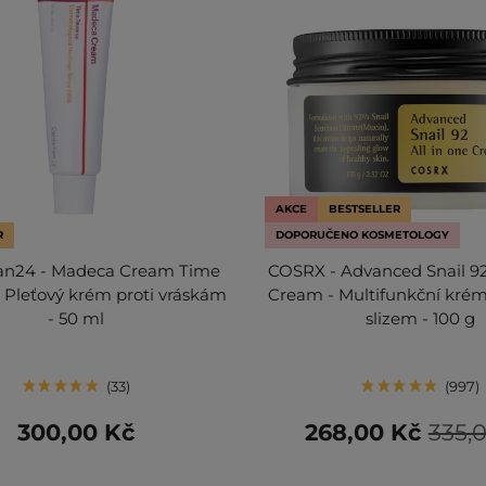
AKCE
BESTSELLER
R
DOPORUČENO KOSMETOLOGY
ian24 - Madeca Cream Time
COSRX - Advanced Snail 92
- Pleťový krém proti vráskám
Cream - Multifunkční krém
- 50 ml
slizem - 100 g
33
997
300,00 Kč
268,00 Kč
335,