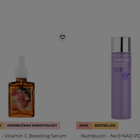
R
DOPORUČENO KOSMETOLOGY
AKCE
BESTSELLER
a - Vitamin C Boosting Serum
Numbuzin - No.9 NAD P