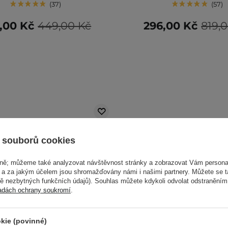
37
57
,00 Kč
449,00 Kč
296,00 Kč
819,
 souborů cookies
vně; můžeme také analyzovat návštěvnost stránky a zobrazovat Vám personal
e a za jakým účelem jsou shromažďovány námi i našimi partnery. Můžete se 
mě nezbytných funkčních údajů). Souhlas můžete kdykoli odvolat odstraněním
adách ochrany soukromí
.
kie (povinné)