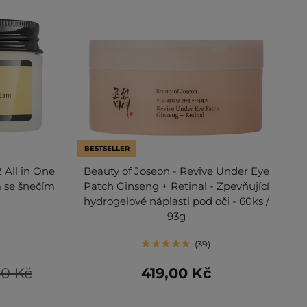
BESTSELLER
 All in One
Beauty of Joseon - Revive Under Eye
 se šnečím
Patch Ginseng + Retinal - Zpevňující
hydrogelové náplasti pod oči - 60ks /
93g
39
00 Kč
419,00 Kč