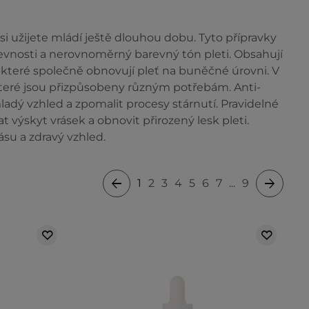
si užijete mládí ještě dlouhou dobu. Tyto přípravky
 pevnosti a nerovnoměrný barevný tón pleti. Obsahují
ré které společně obnovují pleť na buněčné úrovni. V
které jsou přizpůsobeny různým potřebám. Anti-
mladý vzhled a zpomalit procesy stárnutí. Pravidelné
 výskyt vrásek a obnovit přirozený lesk pleti.
ásu a zdravý vzhled.
1
2
3
4
5
6
7
...
9