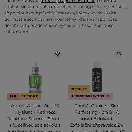
zánětlivé stavy a
pomáhají regenerovat pleť
. Nabízíme
širokou škálu produktů, od lehkých tonik, po intenzivní séra,
až po hloubkově působící masky a krémy. Vyzkoušejte
účinnost a šetrnost naší kosmetiky, která vám pomůže
dosáhnout požadovaných výsledků a získat zpět vaše
sebevědomí.
BESTSELLER
AKCE
BESTSELLER
DOPORUČENO KOSMETOLOGY
Anua - Azelaic Acid 10
Paula's Choice - Skin
Hyaluron Redness
Perfecting - 2% BHA
Soothing Serum - Sérum
Liquid Exfoliant -
s kyselinou azelaovou a
Exfoliační přípravek s 2%
kyselinou hyaluronovou -
kyselinou salicylovou - 30