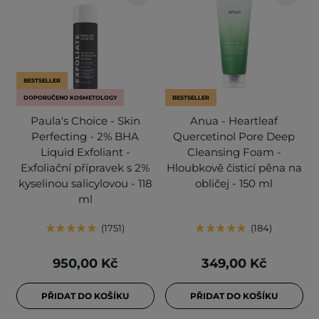
BESTSELLER
DOPORUČENO KOSMETOLOGY
BESTSELLER
Paula's Choice - Skin
Anua - Heartleaf
Perfecting - 2% BHA
Quercetinol Pore Deep
Liquid Exfoliant -
Cleansing Foam -
Exfoliační přípravek s 2%
Hloubkově čisticí pěna na
kyselinou salicylovou - 118
obličej - 150 ml
ml
1751
184
950,00 Kč
349,00 Kč
PŘIDAT DO KOŠÍKU
PŘIDAT DO KOŠÍKU