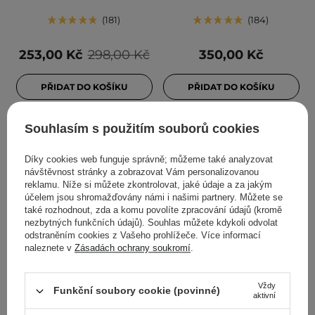
181
184
253,00 Kč
298,00 Kč
350,00 Kč
PŘIDAT DO KOŠÍKU
PŘIDAT DO KOŠÍKU
Souhlasím s použitím souborů cookies
Díky cookies web funguje správně; můžeme také analyzovat
návštěvnost stránky a zobrazovat Vám personalizovanou
reklamu. Níže si můžete zkontrolovat, jaké údaje a za jakým
účelem jsou shromažďovány námi i našimi partnery. Můžete se
také rozhodnout, zda a komu povolíte zpracování údajů (kromě
nezbytných funkčních údajů). Souhlas můžete kdykoli odvolat
odstraněním cookies z Vašeho prohlížeče. Více informací
naleznete v
Zásadách ochrany soukromí
.
AKCE
DOPORUČENO KOSMETOLOGY
DOPORUČENO KOSMETOLOGY
COSRX - Centella Water
SkinTra - Let Your Skin
Vždy
Alcohol-Free Toner -
Feed On - Prebiotický
Funkční soubory cookie (povinné)
aktivní
Toner s extraktem z
výživný krém - 50 ml