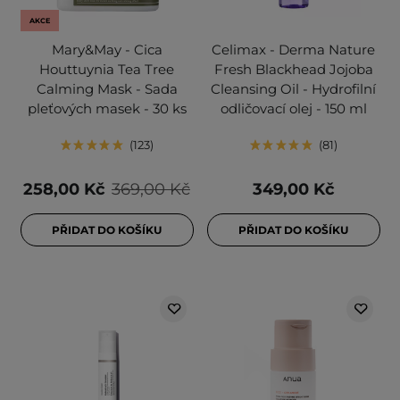
AKCE
Mary&May - Cica
Celimax - Derma Nature
Houttuynia Tea Tree
Fresh Blackhead Jojoba
Calming Mask - Sada
Cleansing Oil - Hydrofilní
pleťových masek - 30 ks
odličovací olej - 150 ml
123
81
258,00 Kč
369,00 Kč
349,00 Kč
PŘIDAT DO KOŠÍKU
PŘIDAT DO KOŠÍKU