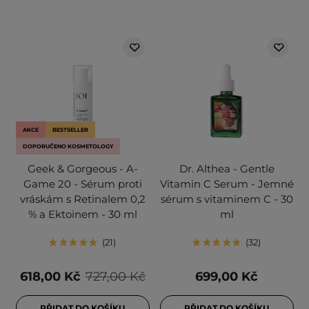
AKCE
BESTSELLER
DOPORUČENO KOSMETOLOGY
Geek & Gorgeous - A-
Dr. Althea - Gentle
Game 20 - Sérum proti
Vitamin C Serum - Jemné
vráskám s Retinalem 0,2
sérum s vitaminem C - 30
% a Ektoinem - 30 ml
ml
21
32
618,00 Kč
727,00 Kč
699,00 Kč
PŘIDAT DO KOŠÍKU
PŘIDAT DO KOŠÍKU