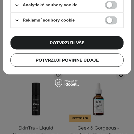
pupečníku asijského bez
Analytické soubory cookie
obsahu alkoholu - 150 ml
Reklamní soubory cookie
415
493
173,00 Kč
320,00 Kč
440,00 Kč
POTVRZUJI VŠE
PŘIDAT DO KOŠÍKU
PŘIDAT DO KOŠÍKU
POTVRZUJI POVINNÉ ÚDAJE
BESTSELLER
SkinTra - Liquid
Geek & Gorgeous -