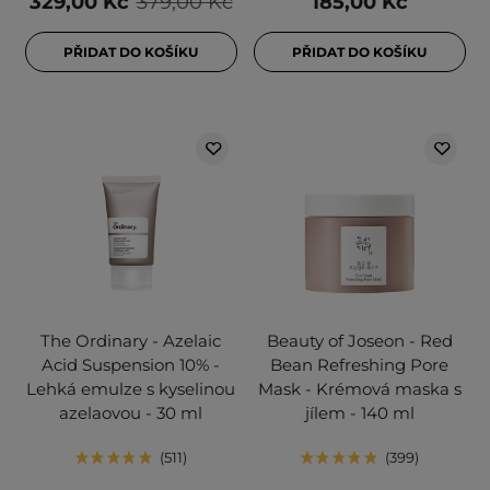
329,00 Kč
379,00 Kč
185,00 Kč
PŘIDAT DO KOŠÍKU
PŘIDAT DO KOŠÍKU
The Ordinary - Azelaic
Beauty of Joseon - Red
Acid Suspension 10% -
Bean Refreshing Pore
Lehká emulze s kyselinou
Mask - Krémová maska s
azelaovou - 30 ml
jílem - 140 ml
511
399