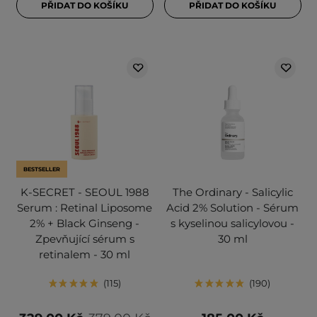
PŘIDAT DO KOŠÍKU
PŘIDAT DO KOŠÍKU
BESTSELLER
K-SECRET - SEOUL 1988
The Ordinary - Salicylic
Serum : Retinal Liposome
Acid 2% Solution - Sérum
2% + Black Ginseng -
s kyselinou salicylovou -
Zpevňující sérum s
30 ml
retinalem - 30 ml
115
190