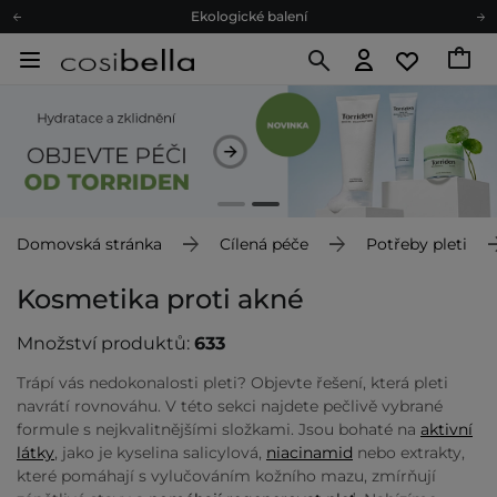
Ekologické balení
Doporučovací Program
Odeslání do 24 hod.
Darkové karty
Ekologické balení
Domovská stránka
Cílená péče
Potřeby pleti
Kosmetika proti akné
Množství produktů:
633
Trápí vás nedokonalosti pleti? Objevte řešení, která pleti
navrátí rovnováhu. V této sekci najdete pečlivě vybrané
formule s nejkvalitnějšími složkami. Jsou bohaté na
aktivní
látky
, jako je kyselina salicylová,
niacinamid
nebo extrakty,
které pomáhají s vylučováním kožního mazu, zmírňují