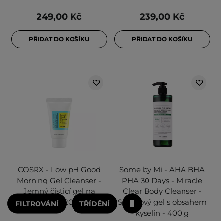
249,00 Kč
239,00 Kč
PŘIDAT DO KOŠÍKU
PŘIDAT DO KOŠÍKU
COSRX - Low pH Good
Some by Mi - AHA BHA
Morning Gel Cleanser -
PHA 30 Days - Miracle
Jemný čisticí gel na
Clear Body Cleanser -
obličej - 20 ml
Sprchový gel s obsahem
FILTROVÁNÍ
TŘÍDĚNÍ
kyselin - 400 g