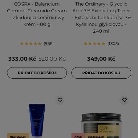
COSRX - Balancium
The Ordinary - Glycolic
Comfort Ceramide Cream
Acid 7% Exfoliating Toner
- Zklidňující ceramidový
- Exfoliační tonikum se 7%
krém - 80 g
kyselinou glykolovou -
240 ml
966
1803
333,00 Kč
520,00 Kč
349,00 Kč
PŘIDAT DO KOŠÍKU
PŘIDAT DO KOŠÍKU
BESTSELLER
AKCE
BESTSELLER