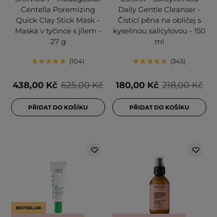
Centella Poremizing
Daily Gentle Cleanser -
Quick Clay Stick Mask -
Čistící pěna na obličej s
Maska v tyčince s jílem -
kyselinou salicylovou - 150
27 g
ml
104
345
438,00 Kč
625,00 Kč
180,00 Kč
218,00 Kč
PŘIDAT DO KOŠÍKU
PŘIDAT DO KOŠÍKU
BESTSELLER