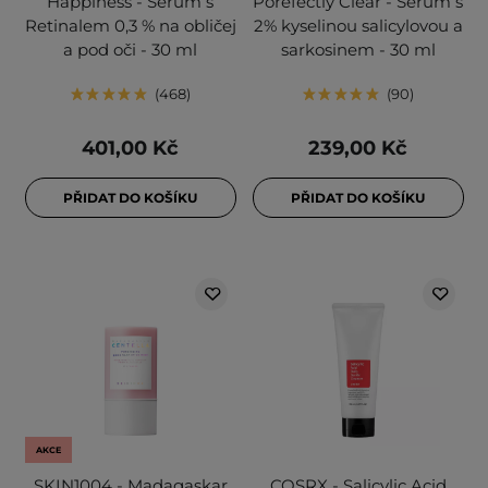
Happiness - Sérum s
Porefectly Clear - Sérum s
Retinalem 0,3 % na obličej
2% kyselinou salicylovou a
a pod oči - 30 ml
sarkosinem - 30 ml
468
90
401,00 Kč
239,00 Kč
PŘIDAT DO KOŠÍKU
PŘIDAT DO KOŠÍKU
AKCE
SKIN1004 - Madagaskar
COSRX - Salicylic Acid