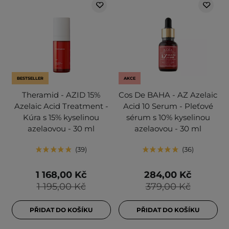
BESTSELLER
AKCE
Theramid - AZID 15%
Cos De BAHA - AZ Azelaic
Azelaic Acid Treatment -
Acid 10 Serum - Pleťové
Kúra s 15% kyselinou
sérum s 10% kyselinou
azelaovou - 30 ml
azelaovou - 30 ml
39
36
1 168,00 Kč
284,00 Kč
1 195,00 Kč
379,00 Kč
PŘIDAT DO KOŠÍKU
PŘIDAT DO KOŠÍKU