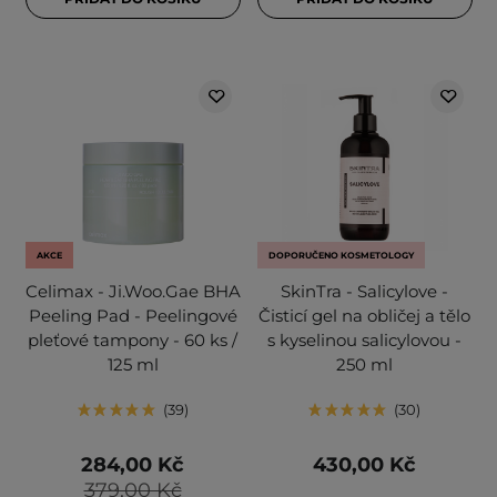
AKCE
DOPORUČENO KOSMETOLOGY
Celimax - Ji.Woo.Gae BHA
SkinTra - Salicylove -
Peeling Pad - Peelingové
Čisticí gel na obličej a tělo
pleťové tampony - 60 ks /
s kyselinou salicylovou -
125 ml
250 ml
39
30
284,00 Kč
430,00 Kč
379,00 Kč