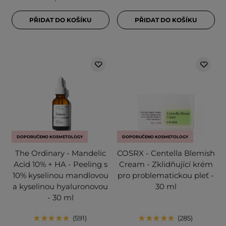
PŘIDAT DO KOŠÍKU
PŘIDAT DO KOŠÍKU
DOPORUČENO KOSMETOLOGY
DOPORUČENO KOSMETOLOGY
The Ordinary - Mandelic
COSRX - Centella Blemish
Acid 10% + HA - Peeling s
Cream - Zklidňující krém
10% kyselinou mandlovou
pro problematickou pleť -
a kyselinou hyaluronovou
30 ml
- 30 ml
591
285