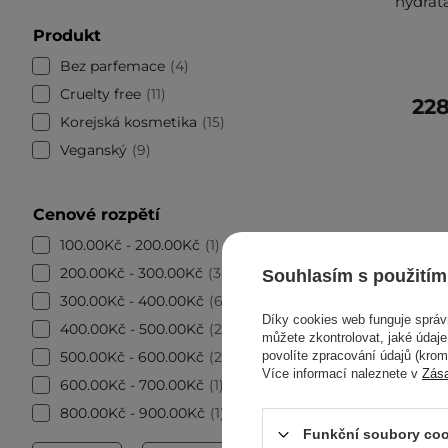
hydrat
Produkt
Bez parfemace
4
Cruelty free
11
228
Korejská kosmetika
15
Veganský
9
Cenové rozpětí
100.00Kč - 200.00Kč
1
200.00Kč - 300.00Kč
3
Souhlasím s použitím
300.00Kč - 400.00Kč
6
Díky cookies web funguje sprá
400.00Kč - 500.00Kč
2
můžete zkontrolovat, jaké údaj
500.00Kč - 600.00Kč
2
povolíte zpracování údajů (kro
Více informací naleznete v
Zás
600.00Kč - 700.00Kč
1
800.00Kč - 900.00Kč
1
Funkční soubory coo