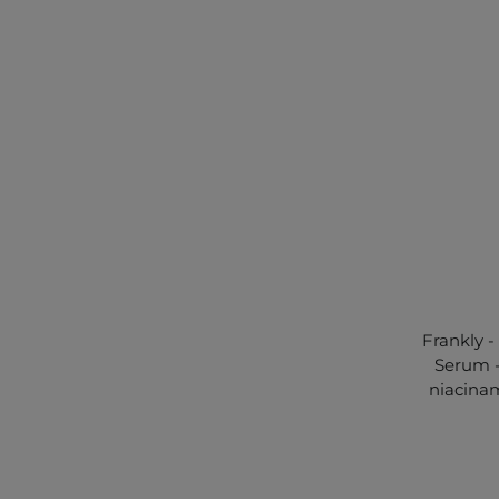
Frankly 
Serum -
niacina