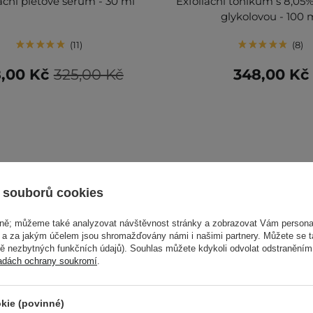
ační pleťové sérum - 30 ml
Exfoliační tonikum s 8,05%
glykolovou - 100 
11
8
,00 Kč
325,00 Kč
348,00 Kč
 souborů cookies
vně; můžeme také analyzovat návštěvnost stránky a zobrazovat Vám personal
e a za jakým účelem jsou shromažďovány námi i našimi partnery. Můžete se 
mě nezbytných funkčních údajů). Souhlas můžete kdykoli odvolat odstraněním
adách ochrany soukromí
.
kie (povinné)