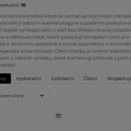
produktů:
16
 kosmetická značka, která se vyznačuje poctivostí, trans
Vytvořili ji odborní kosmetologové s posláním poskytovat
dopřát vynikající péči o pleť bez ohledu na svůj rozpoče
ka a odličovací oleje, které poskytují komplexní péči pro
t k životnímu prostředí a vytváří kosmetiku s minimáln
veganské a bez krutosti. Cílem značky je změnit kosmet
ti a nabízet výrobky, které kombinují účinnost s péčí o
rankly!
hny
Hydratační
Exfoliační
Čisticí
Rozjasňují
Doporučeno