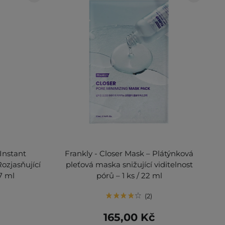
Instant
Frankly - Closer Mask – Plátýnková
ozjasňující
pleťová maska snižující viditelnost
7 ml
pórů – 1 ks / 22 ml
2
165,00 Kč