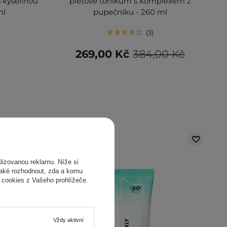
 kyselinou
pleťové tonikum s komplexem z
ml
pupečníku - 260 ml
3
269,00 Kč
384,00 Kč
izovanou reklamu. Níže si
také rozhodnout, zda a komu
 cookies z Vašeho prohlížeče.
Vždy aktivní