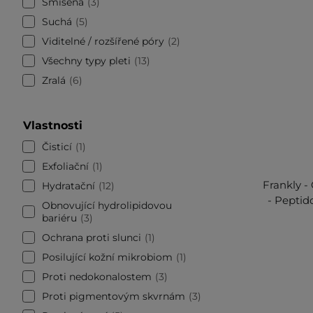
Smíšená
3
Suchá
5
Viditelné / rozšířené póry
2
Všechny typy pleti
13
Zralá
6
Vlastnosti
Čisticí
1
Exfoliační
1
Frankly -
Hydratační
12
- Peptid
Obnovující hydrolipidovou
bariéru
3
Ochrana proti slunci
1
Posilující kožní mikrobiom
1
Proti nedokonalostem
3
Proti pigmentovým skvrnám
3