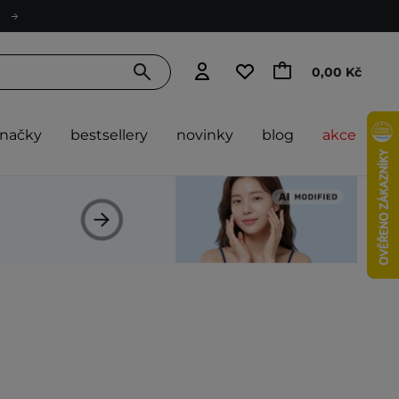
0,00 Kč
značky
bestsellery
novinky
blog
akce