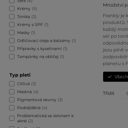
Séra
6
Množství 
Krémy
5
Frankly je
Tonika
2
produktů. 
Krémy s SPF
1
každý mohl 
Masky
1
sér po toni
Odličovací oleje a balzámy
1
odpovědnos
Přípravky s kyselinami
1
jsou plně 
Tampónky na obličej
1
zodpovědnos
planetu s F
Typ pleti
Všec
Citlivá
3
Mastná
4
Třídit
Pigmentové skvrny
3
Podrážděná
4
Problematická se sklonem k
akné
2