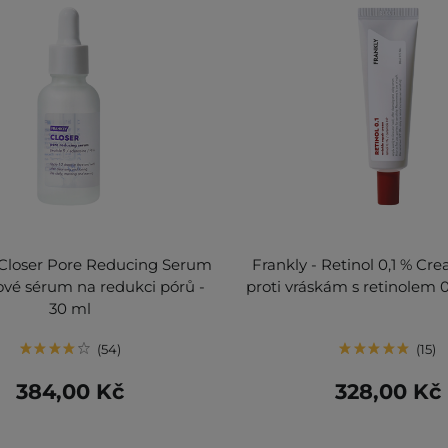
 Closer Pore Reducing Serum
Frankly - Retinol 0,1 % Cr
ové sérum na redukci pórů -
proti vráskám s retinolem 0
30 ml
54
15
384,00 Kč
328,00 Kč