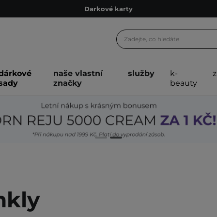
Ekologické balení
Doporučovací Program
Odeslání do 24 hod.
Darkové karty
dárkové
naše vlastní
služby
k-
Ekologické balení
sady
značky
beauty
nkly