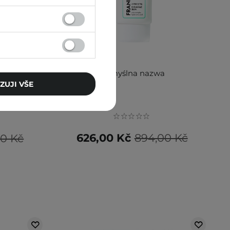
AKCE
Serum -
Domyślna nazwa
ZUJI VŠE
eťové sérum
626,00 Kč
894,00 Kč
00 Kč