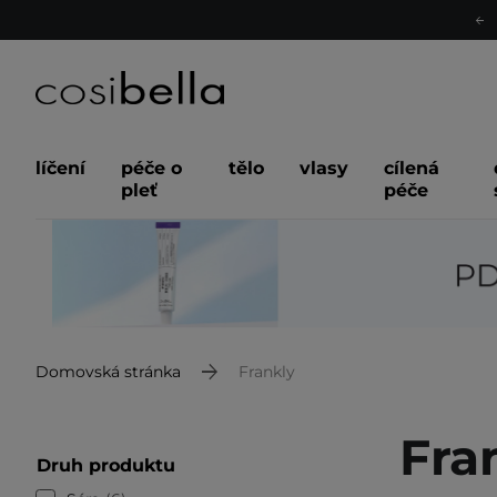
líčení
péče o
tělo
vlasy
cílená
pleť
péče
Domovská stránka
Frankly
Fra
Druh produktu