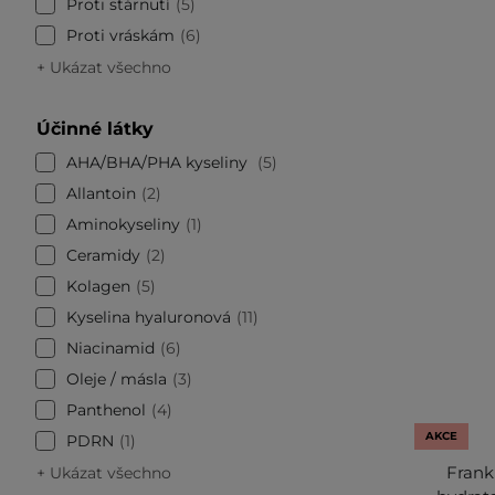
Proti stárnutí
5
Proti vráskám
6
+ Ukázat všechno
Účinné látky
AHA/BHA/PHA kyseliny
5
Allantoin
2
Aminokyseliny
1
Ceramidy
2
Kolagen
5
Kyselina hyaluronová
11
Niacinamid
6
Oleje / másla
3
Panthenol
4
AKCE
PDRN
1
Frank
+ Ukázat všechno