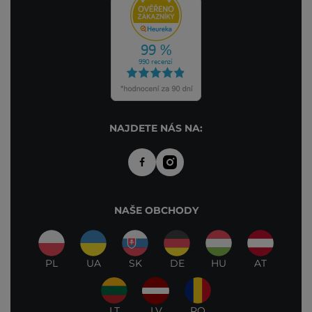
NAJDETE NÁS NA:
NAŠE OBCHODY
PL
UA
SK
DE
HU
AT
LT
LV
RO