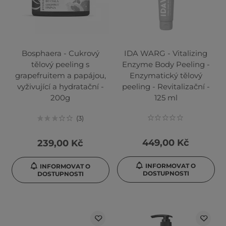
Bosphaera - Cukrový
IDA WARG - Vitalizing
tělový peeling s
Enzyme Body Peeling -
grapefruitem a papájou,
Enzymatický tělový
vyživující a hydratační -
peeling - Revitalizační -
200g
125 ml
3
449,00 Kč
239,00 Kč
INFORMOVAT O
INFORMOVAT O
DOSTUPNOSTI
DOSTUPNOSTI