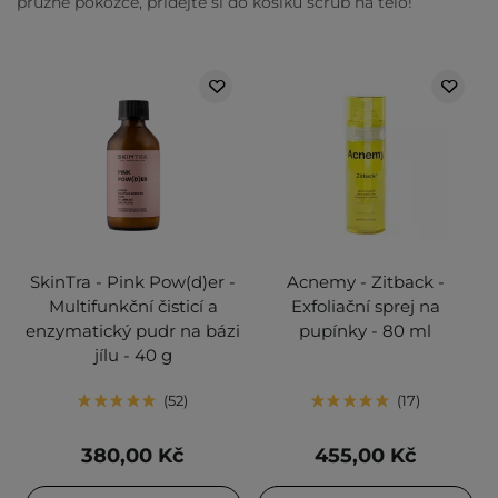
pružné pokožce, přidejte si do košíku scrub na tělo!
SkinTra - Pink Pow(d)er -
Acnemy - Zitback -
Multifunkční čisticí a
Exfoliační sprej na
enzymatický pudr na bázi
pupínky - 80 ml
jílu - 40 g
52
17
380,00 Kč
455,00 Kč