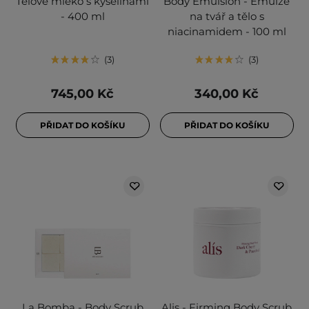
Tělové mléko s kyselinami
Body Emulsion - Emulze
- 400 ml
na tvář a tělo s
niacinamidem - 100 ml
3
3
745,00 Kč
340,00 Kč
PŘIDAT DO KOŠÍKU
PŘIDAT DO KOŠÍKU
La Bomba - Body Scrub
Alis - Firming Body Scrub