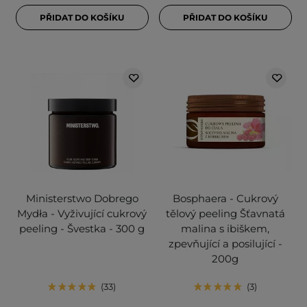
PŘIDAT DO KOŠÍKU
PŘIDAT DO KOŠÍKU
Ministerstwo Dobrego
Bosphaera - Cukrový
Mydła - Vyživující cukrový
tělový peeling Šťavnatá
peeling - Švestka - 300 g
malina s ibiškem,
zpevňující a posilující -
200g
33
3