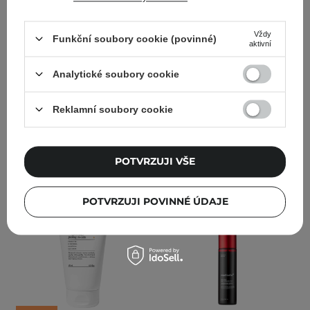
NOVINKA
NOVINKA
plu - Body Scrub - Peeling
plu - Body Scrub - Peeling
Vždy
Funkční soubory cookie (povinné)
na tělo - Rosemary Herb -
na tělo - Pink Floral - 200
aktivní
200 g
g
Analytické soubory cookie
Reklamní soubory cookie
319,00 Kč
319,00 Kč
PŘIDAT DO KOŠÍKU
PŘIDAT DO KOŠÍKU
POTVRZUJI VŠE
POTVRZUJI POVINNÉ ÚDAJE