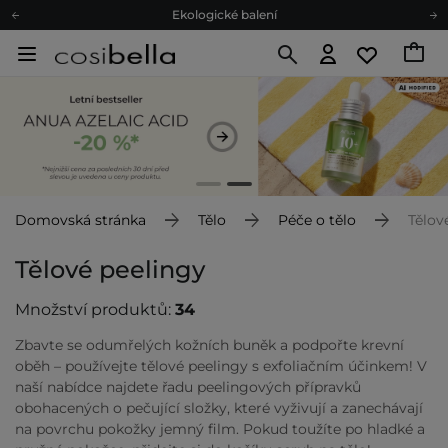
Ekologické balení
Doporučovací Program
Odeslání do 24 hod.
Darkové karty
Ekologické balení
Domovská stránka
Tělo
Péče o tělo
Tělov
Tělové peelingy
Množství produktů:
34
Zbavte se odumřelých kožních buněk a podpořte krevní
oběh – používejte tělové peelingy s exfoliačním účinkem! V
naší nabídce najdete řadu peelingových přípravků
obohacených o pečující složky, které vyživují a zanechávají
na povrchu pokožky jemný film. Pokud toužíte po hladké a