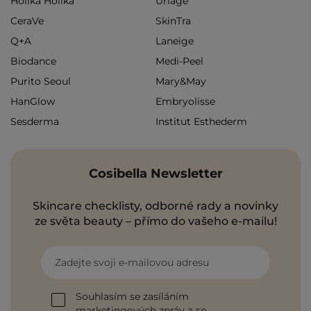
Holika Holika
Uriage
CeraVe
SkinTra
Q+A
Laneige
Biodance
Medi-Peel
Purito Seoul
Mary&May
HanGlow
Embryolisse
Sesderma
Institut Esthederm
Cosibella Newsletter
Skincare checklisty, odborné rady a novinky
ze světa beauty – přímo do vašeho e-mailu!
Zadejte svoji e-mailovou adresu
Souhlasím se zasíláním
marketingových zpráv a se