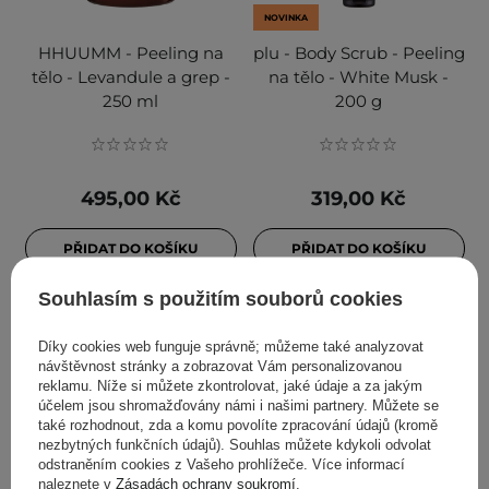
NOVINKA
HHUUMM - Peeling na
plu - Body Scrub - Peeling
tělo - Levandule a grep -
na tělo - White Musk -
250 ml
200 g
495,00 Kč
319,00 Kč
PŘIDAT DO KOŠÍKU
PŘIDAT DO KOŠÍKU
Souhlasím s použitím souborů cookies
Díky cookies web funguje správně; můžeme také analyzovat
návštěvnost stránky a zobrazovat Vám personalizovanou
reklamu. Níže si můžete zkontrolovat, jaké údaje a za jakým
účelem jsou shromažďovány námi i našimi partnery. Můžete se
také rozhodnout, zda a komu povolíte zpracování údajů (kromě
nezbytných funkčních údajů). Souhlas můžete kdykoli odvolat
odstraněním cookies z Vašeho prohlížeče. Více informací
naleznete v
Zásadách ochrany soukromí
.