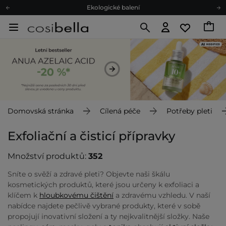
Ekologické balení
Doporučovací Program
Odeslání do 24 hod.
Darkové karty
Ekologické balení
Domovská stránka
Cílená péče
Potřeby pleti
Exfoliační a čisticí přípravky
Množství produktů:
352
Sníte o svěží a zdravé pleti? Objevte naši škálu
kosmetických produktů, které jsou určeny k exfoliaci a
klíčem k
hloubkovému čištění
a zdravému vzhledu. V naší
nabídce najdete pečlivě vybrané produkty, které v sobě
propojují inovativní složení a ty nejkvalitnější složky. Naše