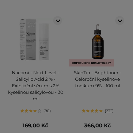
DOPORUČENO KOSMETOLOGY
Nacomi - Next Level -
SkinTra - Brightoner -
Salicylic Acid 2 % -
Celoroční kyselinové
Exfoliační sérum s 2%
tonikum 9% - 100 ml
kyselinou salicylovou - 30
ml
80
232
169,00 Kč
366,00 Kč