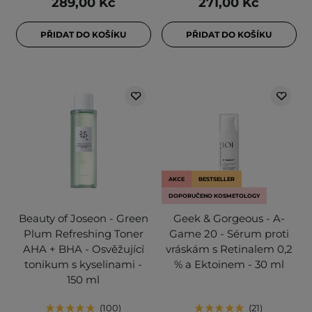
289,00 Kč
271,00 Kč
PŘIDAT DO KOŠÍKU
PŘIDAT DO KOŠÍKU
AKCE
BESTSELLER
DOPORUČENO KOSMETOLOGY
Beauty of Joseon - Green
Geek & Gorgeous - A-
Plum Refreshing Toner
Game 20 - Sérum proti
AHA + BHA - Osvěžující
vráskám s Retinalem 0,2
tonikum s kyselinami -
% a Ektoinem - 30 ml
150 ml
100
21