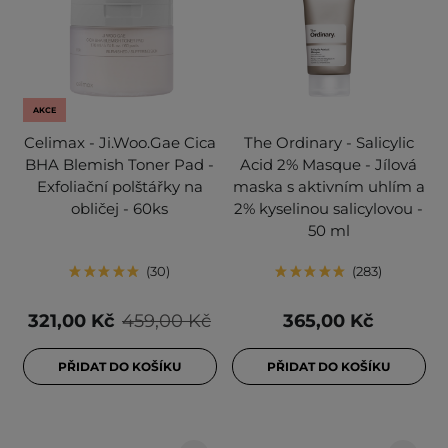
AKCE
Celimax - Ji.Woo.Gae Cica
The Ordinary - Salicylic
BHA Blemish Toner Pad -
Acid 2% Masque - Jílová
Exfoliační polštářky na
maska s aktivním uhlím a
obličej - 60ks
2% kyselinou salicylovou -
50 ml
30
283
321,00 Kč
459,00 Kč
365,00 Kč
PŘIDAT DO KOŠÍKU
PŘIDAT DO KOŠÍKU