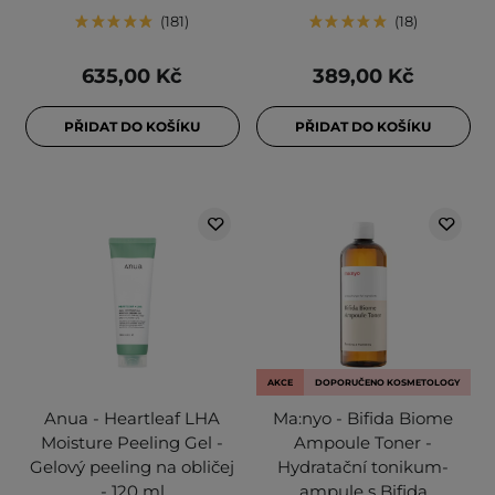
181
18
635,00 Kč
389,00 Kč
PŘIDAT DO KOŠÍKU
PŘIDAT DO KOŠÍKU
AKCE
DOPORUČENO KOSMETOLOGY
Anua - Heartleaf LHA
Ma:nyo - Bifida Biome
Moisture Peeling Gel -
Ampoule Toner -
Gelový peeling na obličej
Hydratační tonikum-
- 120 ml
ampule s Bifida