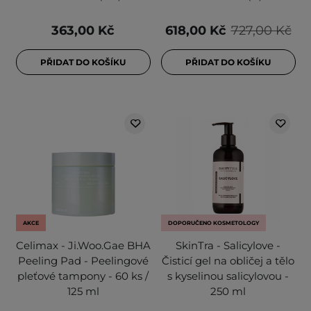
363,00 Kč
618,00 Kč
727,00 Kč
PŘIDAT DO KOŠÍKU
PŘIDAT DO KOŠÍKU
AKCE
DOPORUČENO KOSMETOLOGY
Celimax - Ji.Woo.Gae BHA
SkinTra - Salicylove -
Peeling Pad - Peelingové
Čisticí gel na obličej a tělo
pleťové tampony - 60 ks /
s kyselinou salicylovou -
125 ml
250 ml