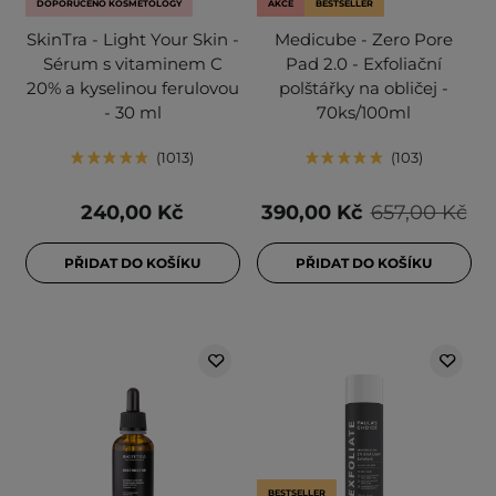
DOPORUČENO KOSMETOLOGY
AKCE
BESTSELLER
SkinTra - Light Your Skin -
Medicube - Zero Pore
Sérum s vitaminem C
Pad 2.0 - Exfoliační
20% a kyselinou ferulovou
polštářky na obličej -
- 30 ml
70ks/100ml
1013
103
240,00 Kč
390,00 Kč
657,00 Kč
PŘIDAT DO KOŠÍKU
PŘIDAT DO KOŠÍKU
BESTSELLER