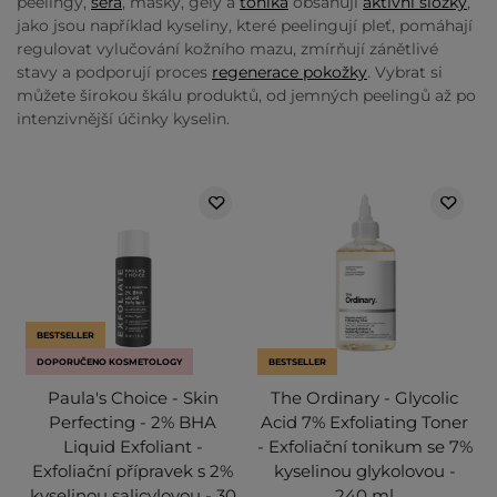
peelingy,
séra
, masky, gely a
tonika
obsahují
aktivní složky
,
jako jsou například kyseliny, které peelingují pleť, pomáhají
regulovat vylučování kožního mazu, zmírňují zánětlivé
stavy a podporují proces
regenerace pokožky
. Vybrat si
můžete širokou škálu produktů, od jemných peelingů až po
intenzivnější účinky kyselin.
BESTSELLER
DOPORUČENO KOSMETOLOGY
BESTSELLER
Paula's Choice - Skin
The Ordinary - Glycolic
Perfecting - 2% BHA
Acid 7% Exfoliating Toner
Liquid Exfoliant -
- Exfoliační tonikum se 7%
Exfoliační přípravek s 2%
kyselinou glykolovou -
kyselinou salicylovou - 30
240 ml