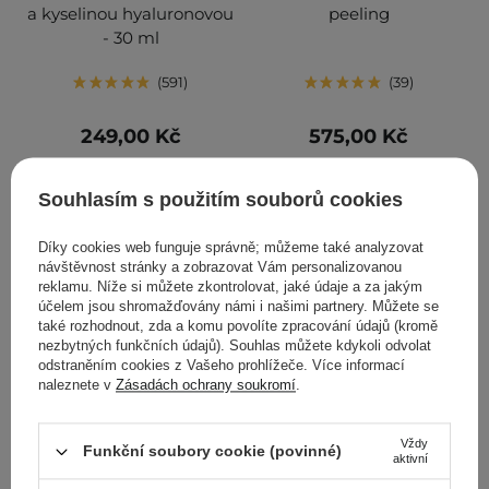
a kyselinou hyaluronovou
peeling
- 30 ml
591
39
249,00 Kč
575,00 Kč
PŘIDAT DO KOŠÍKU
PŘIDAT DO KOŠÍKU
Souhlasím s použitím souborů cookies
Díky cookies web funguje správně; můžeme také analyzovat
návštěvnost stránky a zobrazovat Vám personalizovanou
reklamu. Níže si můžete zkontrolovat, jaké údaje a za jakým
účelem jsou shromažďovány námi i našimi partnery. Můžete se
také rozhodnout, zda a komu povolíte zpracování údajů (kromě
nezbytných funkčních údajů). Souhlas můžete kdykoli odvolat
odstraněním cookies z Vašeho prohlížeče. Více informací
naleznete v
Zásadách ochrany soukromí
.
AKCE
Vždy
Funkční soubory cookie (povinné)
aktivní
Anua - BHA 2% Gentle
VT Cosmetics - Reedle