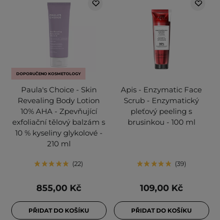
DOPORUČENO KOSMETOLOGY
Paula's Choice - Skin
Apis - Enzymatic Face
Revealing Body Lotion
Scrub - Enzymatický
10% AHA - Zpevňující
pleťový peeling s
exfoliační tělový balzám s
brusinkou - 100 ml
10 % kyseliny glykolové -
210 ml
22
39
855,00 Kč
109,00 Kč
PŘIDAT DO KOŠÍKU
PŘIDAT DO KOŠÍKU