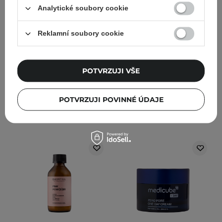
Exfoliating Toner -
Shot 300 -
Analytické soubory cookie
Exfoliační tonikum na
Mikrojehličkový booster
obličej s kyselinami - 150
na obličej pro zlepšení
Reklamní soubory cookie
ml
textury pleti - 50 ml
15
198
POTVRZUJI VŠE
417,00 Kč
595,00 Kč
646,00 Kč
865,00 Kč
POTVRZUJI POVINNÉ ÚDAJE
PŘIDAT DO KOŠÍKU
PŘIDAT DO KOŠÍKU