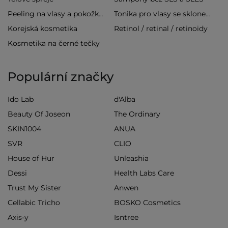
Peeling na vlasy a pokožku hlavy
Tonika pro vlasy se sklonem k vypadávání
Korejská kosmetika
Retinol / retinal / retinoidy
Kosmetika na černé tečky
Populární značky
Ido Lab
d'Alba
Beauty Of Joseon
The Ordinary
SKIN1004
ANUA
SVR
CLIO
House of Hur
Unleashia
Dessi
Health Labs Care
Trust My Sister
Anwen
Cellabic Tricho
BOSKO Cosmetics
Axis-y
Isntree