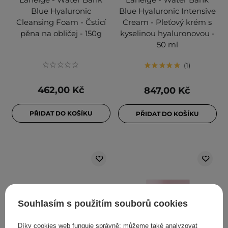
Blue Hyaluronic
Blue Hyaluronic Intensive
Cleansing Foam - Čsticí
Cream - Pleťový krém s
pěna na obličej - 150g
kyselinou hyaluronovou -
50 ml
1
462,00 Kč
847,00 Kč
PŘIDAT DO KOŠÍKU
PŘIDAT DO KOŠÍKU
Souhlasím s použitím souborů cookies
Díky cookies web funguje správně; můžeme také analyzovat