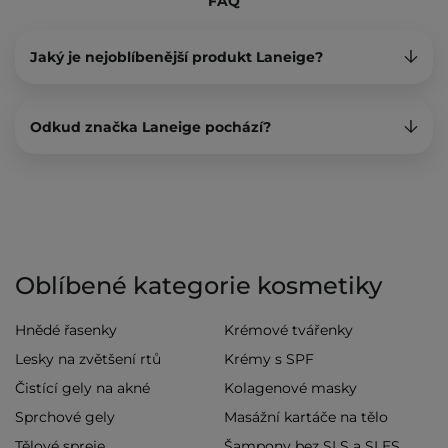
FAQ
Jaký je nejoblíbenější produkt Laneige?
Odkud značka Laneige pochází?
Oblíbené kategorie kosmetiky
Hnědé řasenky
Krémové tvářenky
Lesky na zvětšení rtů
Krémy s SPF
Čistící gely na akné
Kolagenové masky
Sprchové gely
Masážní kartáče na tělo
Tělové spreje
Šampony bez SLS a SLES