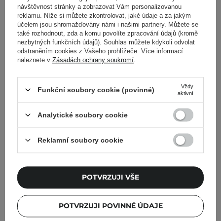
návštěvnost stránky a zobrazovat Vám personalizovanou
reklamu. Níže si můžete zkontrolovat, jaké údaje a za jakým
Laneige - Bouncy & Firm
Laneige - Bouncy & Firm
účelem jsou shromažďovány námi i našimi partnery. Můžete se
Sleeping Mask Mini -
Sleeping Mask -
také rozhodnout, zda a komu povolíte zpracování údajů (kromě
Zpevňující noční maska -
Zpevňující noční maska -
nezbytných funkčních údajů). Souhlas můžete kdykoli odvolat
odstraněním cookies z Vašeho prohlížeče. Více informací
10 ml
60 ml
naleznete v
Zásadách ochrany soukromí
.
17
4
Vždy
Funkční soubory cookie (povinné)
aktivní
309,00 Kč
863,00 Kč
Analytické soubory cookie
PŘIDAT DO KOŠÍKU
PŘIDAT DO KOŠÍKU
Reklamní soubory cookie
POTVRZUJI VŠE
POTVRZUJI POVINNÉ ÚDAJE