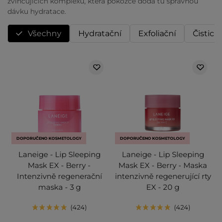
zvlhčujících komplexů, která pokožce dodá tu správnou
dávku hydratace.
Všechny
Hydratační
Exfoliační
Čisticí
DOPORUČENO KOSMETOLOGY
DOPORUČENO KOSMETOLOGY
Laneige - Lip Sleeping
Laneige - Lip Sleeping
Mask EX - Berry -
Mask EX - Berry - Maska
Intenzivně regenerační
intenzivně regenerující rty
maska - 3 g
EX - 20 g
424
424