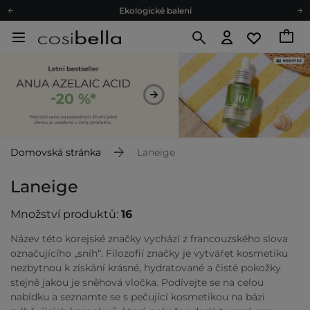
Ekologické balení
Doporučovací Program
Odeslání do 24 hod.
Darkové karty
Ekologické balení
Domovská stránka
Laneige
Laneige
Množství produktů:
16
Název této korejské značky vychází z francouzského slova
označujícího „sníh“. Filozofií značky je vytvářet kosmetiku
nezbytnou k získání krásné, hydratované a čisté pokožky
stejně jakou je sněhová vločka. Podívejte se na celou
nabídku a seznamte se s pečující kosmetikou na bázi