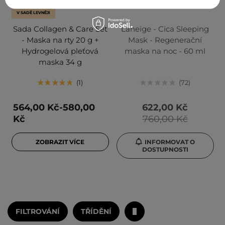
V SADĚ LEVNĚJI
Sada Collagen & Care Set
Laneige - Cica Sleeping
- Maska na rty 20 g +
Mask - Regenerační
Hydrogelová pleťová
maska na noc - 60 ml
maska 34 g
1
72
564,00 Kč-580,00
622,00 Kč
Kč
760,00 Kč
ZOBRAZIT VÍCE
INFORMOVAT O
DOSTUPNOSTI
FILTROVÁNÍ
TŘÍDĚNÍ