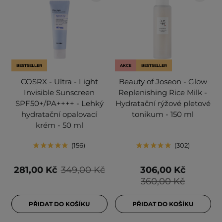
BESTSELLER
AKCE
BESTSELLER
COSRX - Ultra - Light
Beauty of Joseon - Glow
Invisible Sunscreen
Replenishing Rice Milk -
SPF50+/PA++++ - Lehký
Hydratační rýžové pleťové
hydratační opalovací
tonikum - 150 ml
krém - 50 ml
156
302
281,00 Kč
349,00 Kč
306,00 Kč
360,00 Kč
PŘIDAT DO KOŠÍKU
PŘIDAT DO KOŠÍKU