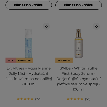
PŘIDAT DO KOŠÍKU
PŘIDAT DO KOŠÍKU
AKCE
BESTSELLER
BESTSELLER
Dr. Althea - Aqua Marine
d'Alba - White Truffle
Jelly Mist - Hydratační
First Spray Serum -
želatinová mlha na obličej
Rozjasňující a hydratační
- 100 ml
pleťové sérum ve spreji -
100 ml
72
53