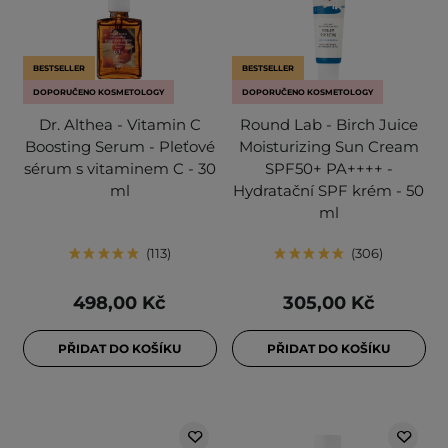
BESTSELLER
BESTSELLER
DOPORUČENO KOSMETOLOGY
DOPORUČENO KOSMETOLOGY
Dr. Althea - Vitamin C
Round Lab - Birch Juice
Boosting Serum - Pleťové
Moisturizing Sun Cream
sérum s vitaminem C - 30
SPF50+ PA++++ -
ml
Hydratační SPF krém - 50
ml
113
306
498,00 Kč
305,00 Kč
PŘIDAT DO KOŠÍKU
PŘIDAT DO KOŠÍKU