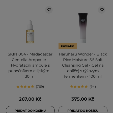
BESTSELLER
SKIN1004 - Madagascar
Haruharu Wonder - Black
Centella Ampoule -
Rice Moisture 5.5 Soft
Hydratační ampule s
Cleansing Gel - Gel na
pupečníkem asijským -
obličej s rýžovým
30 ml
fermentem - 100 ml
769
94
267,00 Kč
375,00 Kč
PŘIDAT DO KOŠÍKU
PŘIDAT DO KOŠÍKU