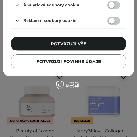
cholesterolem - 80 ml
Hloubkově čisticí pěna na
Analytické soubory cookie
obličej - 150 ml
Reklamní soubory cookie
88
184
743,00 Kč
825,00 Kč
349,00 Kč
POTVRZUJI VŠE
PŘIDAT DO KOŠÍKU
PŘIDAT DO KOŠÍKU
POTVRZUJI POVINNÉ ÚDAJE
DOPORUČENO KOSMETOLOGY
BESTSELLER
Beauty of Joseon -
Mary&May - Collagen