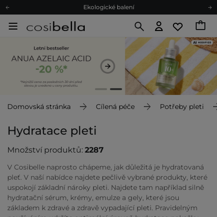
Ekologické balení
Doporučovací Program
Odeslání do 24 hod.
Darkové karty
Ekologické balení
Domovská stránka
Cílená péče
Potřeby pleti
Hydratace pleti
Množství produktů:
2287
V Cosibelle naprosto chápeme, jak důležitá je hydratovaná
pleť. V naší nabídce najdete pečlivě vybrané produkty, které
uspokojí základní nároky pleti. Najdete tam například silně
hydratační sérum, krémy, emulze a gely, které jsou
základem k zdravé a zdravě vypadající pleti. Pravidelným