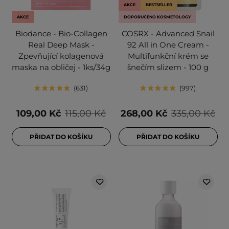
AKCE
BESTSELLER
AKCE
DOPORUČENO KOSMETOLOGY
Biodance - Bio-Collagen
COSRX - Advanced Snail
Real Deep Mask -
92 All in One Cream -
Zpevňující kolagenová
Multifunkční krém se
maska na obličej - 1ks/34g
šnečím slizem - 100 g
631
997
109,00 Kč
115,00 Kč
268,00 Kč
335,00 Kč
PŘIDAT DO KOŠÍKU
PŘIDAT DO KOŠÍKU