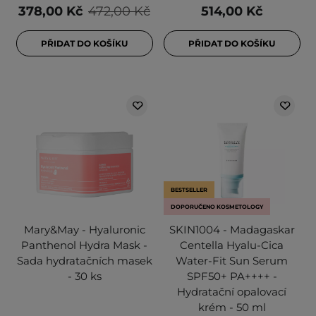
378,00 Kč
472,00 Kč
514,00 Kč
PŘIDAT DO KOŠÍKU
PŘIDAT DO KOŠÍKU
BESTSELLER
DOPORUČENO KOSMETOLOGY
Mary&May - Hyaluronic
SKIN1004 - Madagaskar
Panthenol Hydra Mask -
Centella Hyalu-Cica
Sada hydratačních masek
Water-Fit Sun Serum
- 30 ks
SPF50+ PA++++ -
Hydratační opalovací
krém - 50 ml