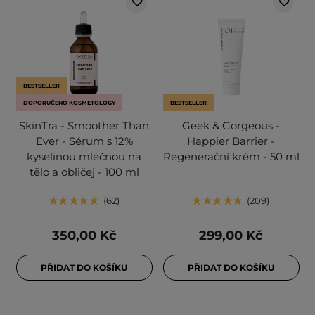
BESTSELLER
DOPORUČENO KOSMETOLOGY
BESTSELLER
SkinTra - Smoother Than
Geek & Gorgeous -
Ever - Sérum s 12%
Happier Barrier -
kyselinou mléčnou na
Regenerační krém - 50 ml
tělo a obličej - 100 ml
62
209
350,00 Kč
299,00 Kč
PŘIDAT DO KOŠÍKU
PŘIDAT DO KOŠÍKU