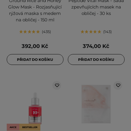
Ground Rice and Honey
Peptide Vital Mask - Sada
Glow Mask - Rozjasňující
zpevňujících masek na
rýžová maska s medem
obličej - 30 ks
na obličej - 150 ml
435
143
392,00 Kč
374,00 Kč
PŘIDAT DO KOŠÍKU
PŘIDAT DO KOŠÍKU
AKCE
BESTSELLER