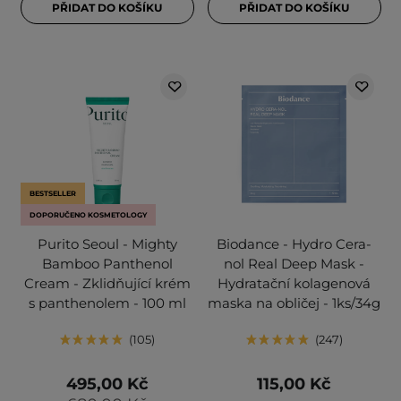
PŘIDAT DO KOŠÍKU
PŘIDAT DO KOŠÍKU
BESTSELLER
DOPORUČENO KOSMETOLOGY
Purito Seoul - Mighty
Biodance - Hydro Cera-
Bamboo Panthenol
nol Real Deep Mask -
Cream - Zklidňující krém
Hydratační kolagenová
s panthenolem - 100 ml
maska na obličej - 1ks/34g
105
247
495,00 Kč
115,00 Kč