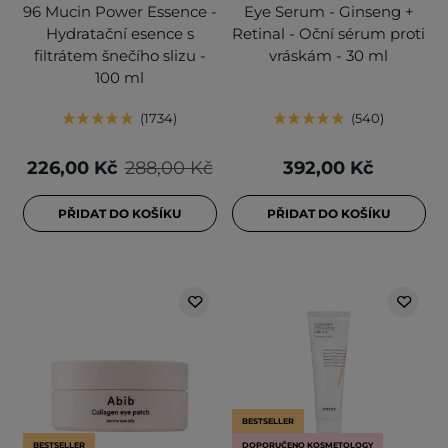
96 Mucin Power Essence -
Eye Serum - Ginseng +
Hydratační esence s
Retinal - Oční sérum proti
filtrátem šnečího slizu -
vráskám - 30 ml
100 ml
1734
540
226,00 Kč
288,00 Kč
392,00 Kč
PŘIDAT DO KOŠÍKU
PŘIDAT DO KOŠÍKU
BESTSELLER
BESTSELLER
DOPORUČENO KOSMETOLOGY