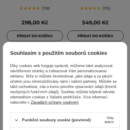
138
195
298,00 Kč
549,00 Kč
PŘIDAT DO KOŠÍKU
PŘIDAT DO KOŠÍKU
Souhlasím s použitím souborů cookies
Díky cookies web funguje správně; můžeme také analyzovat
návštěvnost stránky a zobrazovat Vám personalizovanou
reklamu. Níže si můžete zkontrolovat, jaké údaje a za jakým
účelem jsou shromažďovány námi i našimi partnery. Můžete se
také rozhodnout, zda a komu povolíte zpracování údajů (kromě
nezbytných funkčních údajů). Souhlas můžete kdykoli odvolat
odstraněním cookies z Vašeho prohlížeče. Více informací
naleznete v
Zásadách ochrany soukromí
.
AKCE
BESTSELLER
BESTSELLER
Aestura - Atobarrier 365
Anua - Heartleaf
Vždy
Cream - Hydratační krém
Quercetinol Pore Deep
Funkční soubory cookie (povinné)
aktivní
s ceramidy a
Cleansing Foam -