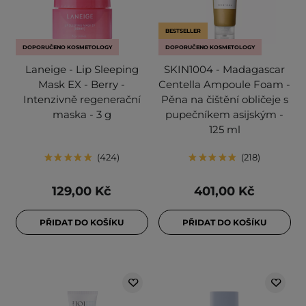
BESTSELLER
DOPORUČENO KOSMETOLOGY
DOPORUČENO KOSMETOLOGY
Laneige - Lip Sleeping
SKIN1004 - Madagascar
Mask EX - Berry -
Centella Ampoule Foam -
Intenzivně regenerační
Pěna na čištění obličeje s
maska - 3 g
pupečníkem asijským -
125 ml
424
218
129,00 Kč
401,00 Kč
PŘIDAT DO KOŠÍKU
PŘIDAT DO KOŠÍKU