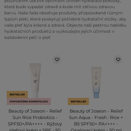
používáním udržíte optimální úroveň hydratace pokožky,
která bude vypadat zdravě a bude mít zářivou zdravou
barvu. Naše řada obsahuje produkty přizpůsobené různým
typům pleti, které poskytují potřebné hydratační složky, aby
vaše pleť byla krásná a zdravá. Objevte naši pestrou nabídku
hydratačních produktů a vyzkoušejte jejich účinnost v
každodenní péči o pleť.
BESTSELLER
DOPORUČENO KOSMETOLOGY
BESTSELLER
Beauty of Joseon - Relief
Beauty of Joseon - Relief
Sun Rice Probiotics -
Sun Aqua - Fresh : Rice +
SPF50+/PA++++ - Rýžový
B5 SPF50+ PA++++ -
pleťový krém s SPF - 50
Opalovací krém - 50 ml