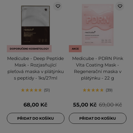
DOPORUČENO KOSMETOLOGY
AKCE
Medicube - Deep Peptide
Medicube - PDRN Pink
Mask - Rozjasňující
Vita Coating Mask -
pleťová maska v plátýnku
Regenerační maska v
s peptidy - 1ks/27ml
plátýnku - 22 g
51
39
68,00 Kč
55,00 Kč
69,00 Kč
PŘIDAT DO KOŠÍKU
PŘIDAT DO KOŠÍKU