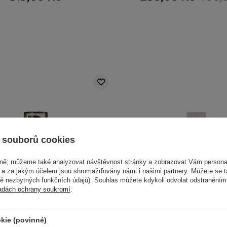
 souborů cookies
vně; můžeme také analyzovat návštěvnost stránky a zobrazovat Vám personal
e a za jakým účelem jsou shromažďovány námi i našimi partnery. Můžete se 
mě nezbytných funkčních údajů). Souhlas můžete kdykoli odvolat odstraněním
adách ochrany soukromí
.
kie (povinné)