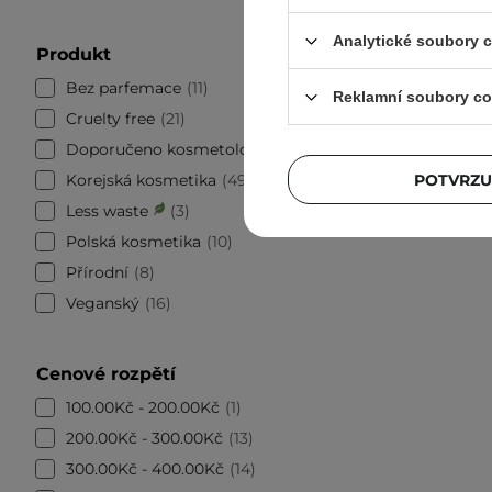
COSRX - 
Analytické soubory 
Produkt
Cream - L
oční kr
Bez parfemace
11
Reklamní soubory co
Cruelty free
21
Doporučeno kosmetology
4
378
POTVRZU
Korejská kosmetika
49
Less waste
3
Polská kosmetika
10
Přírodní
8
Veganský
16
Cenové rozpětí
100.00Kč - 200.00Kč
1
200.00Kč - 300.00Kč
13
300.00Kč - 400.00Kč
14