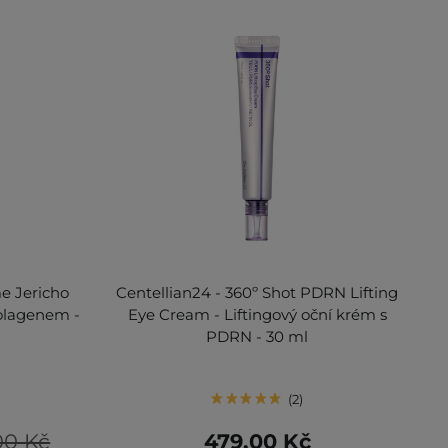
e Jericho
Centellian24 - 360º Shot PDRN Lifting
olagenem -
Eye Cream - Liftingový oční krém s
PDRN - 30 ml
2
00 Kč
479,00 Kč