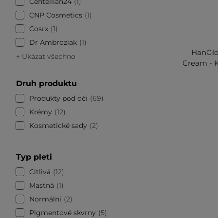
Centellian24
1
CNP Cosmetics
1
Cosrx
1
Dr Ambroziak
1
HanGlow
+ Ukázat všechno
Cream - K
Druh produktu
Produkty pod oči
69
Krémy
12
Kosmetické sady
2
Typ pleti
Citlivá
12
Mastná
1
Normální
2
Pigmentové skvrny
5