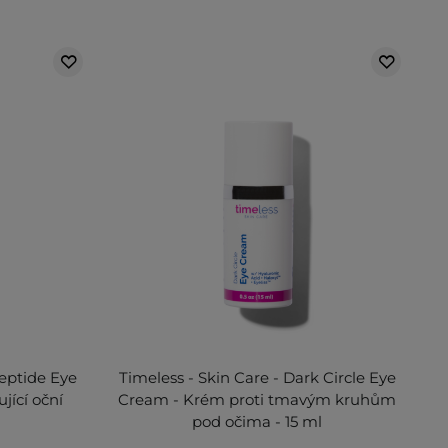
eptide Eye
Timeless - Skin Care - Dark Circle Eye
jící oční
Cream - Krém proti tmavým kruhům
pod očima - 15 ml