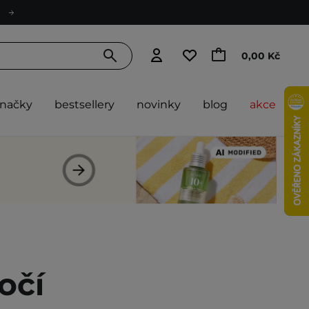
0,00 Kč
značky
bestsellery
novinky
blog
akce
očí