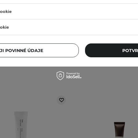
Advanced Snail Peptide Eye
Haruharu Wonder - Bla
cookie
ehký hydratační a vyživující
Bakuchiol Eye Cream - 
ém se šnečím slizem - 25 ml
proti vráskám s bakuchiol
okie
78
73
,00 Kč
540,00 Kč
240,00 Kč
JI POVINNÉ ÚDAJE
POTVR