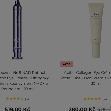
AKCE
uzin - No.9 NAD Retinol
Abib - Collagen Eye Crèm
ox Eye Cream - Liftingový
Rose Tube - Oční krém s k
krém s koenzymem NAD+ a
30 ml
Retinolem - 10 ml
3
24
519,00 Kč
280,00 Kč
400,