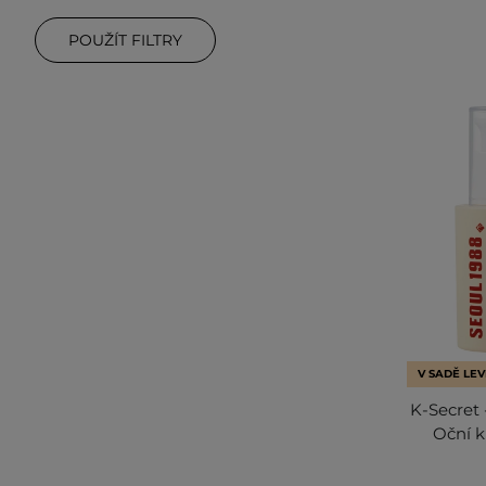
POUŽÍT FILTRY
V SADĚ LEV
K-Secret 
Oční 