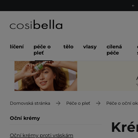
líčení
péče o
tělo
vlasy
cílená
pleť
péče
Domovská stránka
Péče o pleť
Péče o oční ok
Oční krémy
Kré
Oční krémy proti vráskám