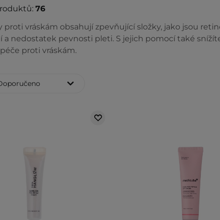
produktů:
76
proti vráskám obsahují zpevňující složky, jako jsou ret
a nedostatek pevnosti pleti. S jejich pomocí také sníží
éče proti vráskám.
Doporučeno