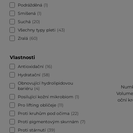
Podrážděná
1
Smíšená
1
Suchá
20
Všechny typy pleti
43
Zralá
60
Vlastnosti
Antioxidační
16
Hydratační
58
Obnovující hydrolipidovou
Numb
bariéru
4
Volumet
Posilující kožní mikrobiom
1
oční 
Pro lifting obličeje
11
Proti kruhům pod očima
22
Proti pigmentovým skvrnám
7
Proti stárnutí
39