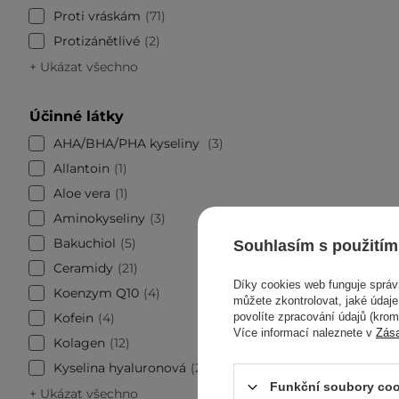
Proti vráskám
71
Protizánětlivé
2
+ Ukázat všechno
Účinné látky
AHA/BHA/PHA kyseliny
3
Allantoin
1
Aloe vera
1
Aminokyseliny
3
Bakuchiol
5
Souhlasím s použitím
Ceramidy
21
Díky cookies web funguje sprá
Koenzym Q10
4
můžete zkontrolovat, jaké údaj
Kofein
4
povolíte zpracování údajů (kro
Více informací naleznete v
Zás
Kolagen
12
Kyselina hyaluronová
26
Funkční soubory coo
+ Ukázat všechno
AKCE