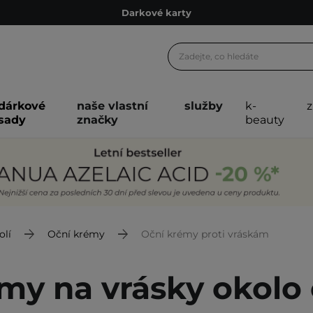
Darkové karty
Ekologické balení
Doporučovací Program
Odeslání do 24 hod.
dárkové
naše vlastní
služby
k-
Darkové karty
sady
značky
beauty
Ekologické balení
olí
Oční krémy
Oční krémy proti vráskám
my na vrásky okolo 