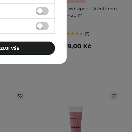
ck Rice
SkinTra - Night Whisper - Noční krém
Oční krém
- 20 ml
em - 20 ml
2
259,00 Kč
ZUJI VŠE