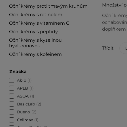
Množství 
Oční krémy proti tmavým kruhům
Oční krémy s retinolem
Oční krémy 
ochabování 
Oční krémy s vitamínem C
doplňkem p
Oční krémy s peptidy
Oční krémy s kyselinou
hyaluronovou
Třídit
Oční krémy s kofeinem
Značka
Abib
1
APLB
1
ASOA
1
BasicLab
2
Bueno
2
Celimax
1