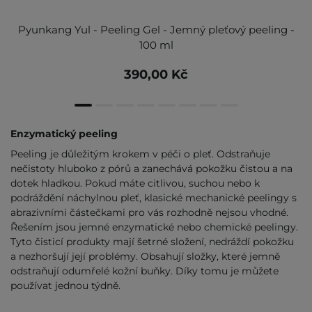
Pyunkang Yul - Peeling Gel - Jemný pleťový peeling -
100 ml
390,00 Kč
Enzymatický peeling
Peeling je důležitým krokem v péči o pleť. Odstraňuje
nečistoty hluboko z pórů a zanechává pokožku čistou a na
dotek hladkou. Pokud máte citlivou, suchou nebo k
podráždění náchylnou pleť, klasické mechanické peelingy s
abrazivními částečkami pro vás rozhodně nejsou vhodné.
Řešením jsou jemné enzymatické nebo chemické peelingy.
Tyto čisticí produkty mají šetrné složení, nedráždí pokožku
a nezhoršují její problémy. Obsahují složky, které jemně
odstraňují odumřelé kožní buňky. Díky tomu je můžete
používat jednou týdně.