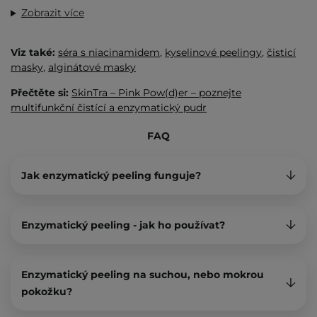
Zobrazit více
Viz také:
séra s niacinamidem
,
kyselinové peelingy
,
čisticí
masky
,
alginátové masky
Přečtěte si:
SkinTra – Pink Pow(d)er – poznejte
multifunkční čistící a enzymatický pudr
FAQ
Jak enzymatický peeling funguje?
Enzymatický peeling - jak ho používat?
Enzymatický peeling na suchou, nebo mokrou
pokožku?