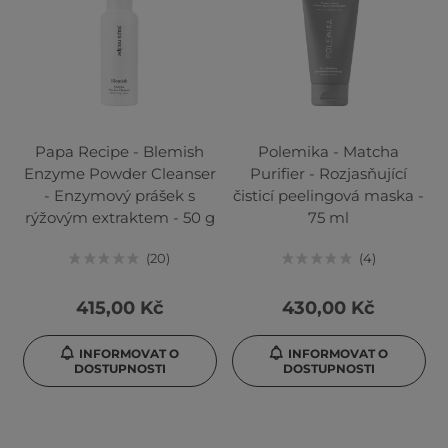
Papa Recipe - Blemish
Polemika - Matcha
Enzyme Powder Cleanser
Purifier - Rozjasňující
- Enzymový prášek s
čisticí peelingová maska -
rýžovým extraktem - 50 g
75 ml
20
4
415,00 Kč
430,00 Kč
INFORMOVAT O
INFORMOVAT O
DOSTUPNOSTI
DOSTUPNOSTI