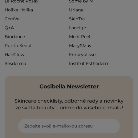
La Roche Posay
Some by Mi
Holika Holika
Uriage
CeraVe
SkinTra
Q+A
Laneige
Biodance
Medi-Peel
Purito Seoul
Mary&May
HanGlow
Embryolisse
Sesderma
Institut Esthederm
Cosibella Newsletter
Skincare checklisty, odborné rady a novinky
ze světa beauty – přímo do vašeho e-mailu!
Zadejte svoji e-mailovou adresu