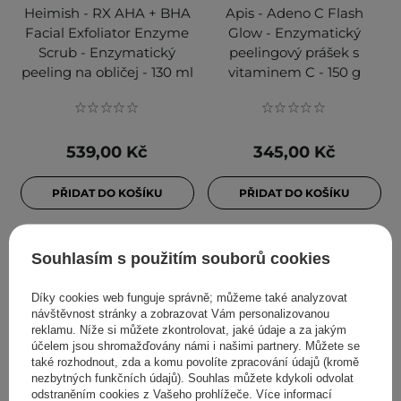
Heimish - RX AHA + BHA
Apis - Adeno C Flash
Facial Exfoliator Enzyme
Glow - Enzymatický
Scrub - Enzymatický
peelingový prášek s
peeling na obličej - 130 ml
vitaminem C - 150 g
539,00 Kč
345,00 Kč
PŘIDAT DO KOŠÍKU
PŘIDAT DO KOŠÍKU
Souhlasím s použitím souborů cookies
Díky cookies web funguje správně; můžeme také analyzovat
návštěvnost stránky a zobrazovat Vám personalizovanou
reklamu. Níže si můžete zkontrolovat, jaké údaje a za jakým
účelem jsou shromažďovány námi i našimi partnery. Můžete se
také rozhodnout, zda a komu povolíte zpracování údajů (kromě
nezbytných funkčních údajů). Souhlas můžete kdykoli odvolat
odstraněním cookies z Vašeho prohlížeče. Více informací