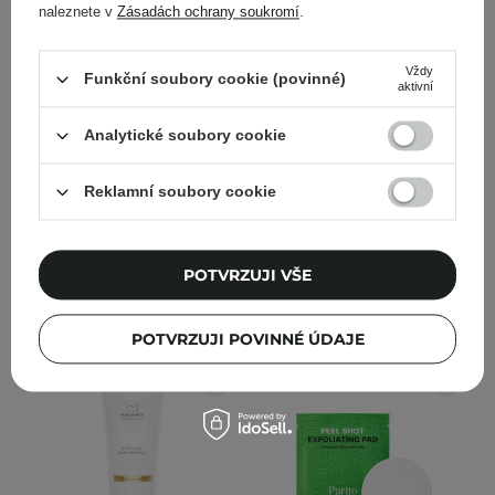
naleznete v
Zásadách ochrany soukromí
.
Lynia - Enzymatický
Cell Fusion C - PHA
peeling v prášku s
Enzyme Granule Peels
Vždy
Funkční soubory cookie (povinné)
papainem a ficinem a
Powder - Multifunkční
aktivní
glukonolaktonem - 100 g
práškový peeling 3v1 - 60
g
Analytické soubory cookie
1
Reklamní soubory cookie
894,00 Kč
561,00 Kč
POTVRZUJI VŠE
PŘIDAT DO KOŠÍKU
PŘIDAT DO KOŠÍKU
POTVRZUJI POVINNÉ ÚDAJE