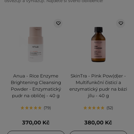
osvěžují a vyhlazují. Najděte si svého oblíbence!
Anua - Rice Enzyme
SkinTra - Pink Pow(d)er -
Brightening Cleansing
Multifunkční čisticí a
Powder - Enzymatický
enzymatický pudr na bázi
pudr na obličej - 40 g
jílu - 40 g
79
52
370,00 Kč
380,00 Kč