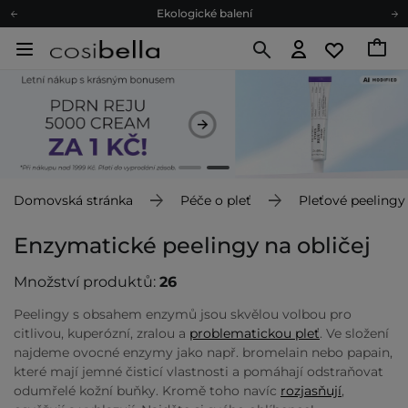
Ekologické balení
Doporučovací Program
Odeslání do 24 hod.
Darkové karty
Ekologické balení
Domovská stránka
Péče o pleť
Pleťové peelingy
Enzymatické peelingy na obličej
Množství produktů:
26
Peelingy s obsahem enzymů jsou skvělou volbou pro
citlivou, kuperózní, zralou a
problematickou pleť
. Ve složení
najdeme ovocné enzymy jako např. bromelain nebo papain,
které mají jemné čisticí vlastnosti a pomáhají odstraňovat
odumřelé kožní buňky. Kromě toho navíc
rozjasňují
,