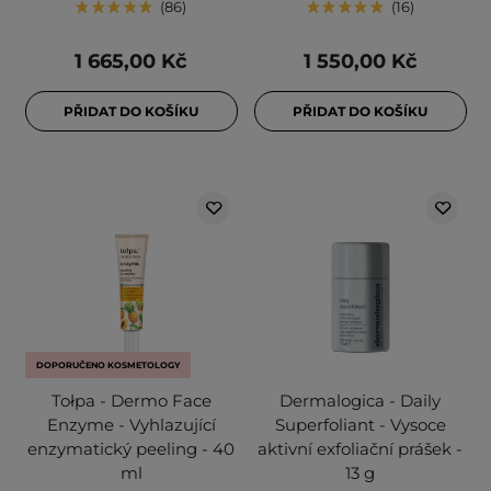
86
16
1 665,00 Kč
1 550,00 Kč
PŘIDAT DO KOŠÍKU
PŘIDAT DO KOŠÍKU
DOPORUČENO KOSMETOLOGY
Tołpa - Dermo Face
Dermalogica - Daily
Enzyme - Vyhlazující
Superfoliant - Vysoce
enzymatický peeling - 40
aktivní exfoliační prášek -
ml
13 g