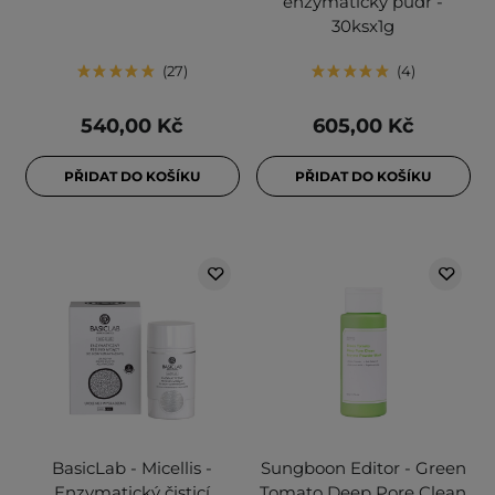
enzymatický pudr -
30ksx1g
27
4
540,00 Kč
605,00 Kč
PŘIDAT DO KOŠÍKU
PŘIDAT DO KOŠÍKU
BasicLab - Micellis -
Sungboon Editor - Green
Enzymatický čisticí
Tomato Deep Pore Clean