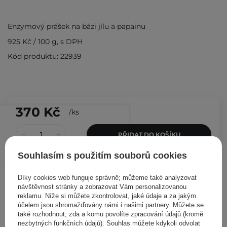
Enzymový prášek na bázi jílu a papainu
925 Kč
/
100 g
, s DPH
Kód produktu: 22939
370 Kč
/
ks
PŘIDAT DO KOŠÍKU
Souhlasím s použitím souborů cookies
Ostatní zákazníci si prohlédli
Díky cookies web funguje správně; můžeme také analyzovat
návštěvnost stránky a zobrazovat Vám personalizovanou
reklamu. Níže si můžete zkontrolovat, jaké údaje a za jakým
účelem jsou shromažďovány námi i našimi partnery. Můžete se
také rozhodnout, zda a komu povolíte zpracování údajů (kromě
nezbytných funkčních údajů). Souhlas můžete kdykoli odvolat