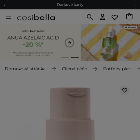
Darkové karty
Ekologické balení
Doporučovací Program
Odeslání do 24 hod.
Darkové karty
Ekologické balení
Domovská stránka
Cílená péče
Potřeby pleti