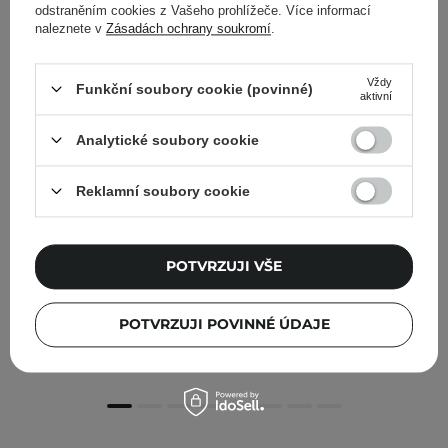
odstraněním cookies z Vašeho prohlížeče. Více informací
naleznete v
Zásadách ochrany soukromí
.
Vždy
Funkční soubory cookie (povinné)
aktivní
Analytické soubory cookie
Reklamní soubory cookie
POTVRZUJI VŠE
Celimax - Ji.Woo.Gae One Step Mild Cleansing Pad -
Čistící polštářky na obličej - 60ks/230ml
POTVRZUJI POVINNÉ ÚDAJE
455,00 Kč