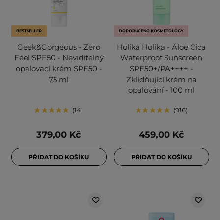
BESTSELLER
DOPORUČENO KOSMETOLOGY
Geek&Gorgeous - Zero
Holika Holika - Aloe Cica
Feel SPF50 - Neviditelný
Waterproof Sunscreen
opalovací krém SPF50 -
SPF50+/PA++++ -
75 ml
Zklidňující krém na
opalování - 100 ml
14
916
379,00 Kč
459,00 Kč
PŘIDAT DO KOŠÍKU
PŘIDAT DO KOŠÍKU