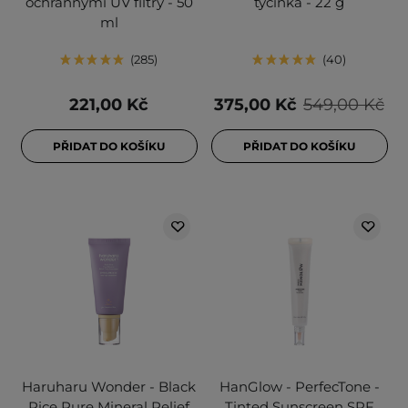
ochrannými UV filtry - 50
tyčinka - 22 g
ml
285
40
221,00 Kč
375,00 Kč
549,00 Kč
PŘIDAT DO KOŠÍKU
PŘIDAT DO KOŠÍKU
Haruharu Wonder - Black
HanGlow - PerfecTone -
Rice Pure Mineral Relief
Tinted Sunscreen SPF