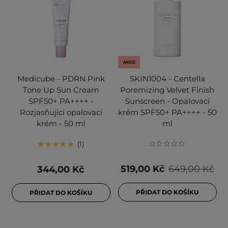
AKCE
Medicube - PDRN Pink
SKIN1004 - Centella
Tone Up Sun Cream
Poremizing Velvet Finish
SPF50+ PA++++ -
Sunscreen - Opalovací
Rozjasňující opalovací
krém SPF50+ PA++++ - 50
krém - 50 ml
ml
1
519,00 Kč
649,00 Kč
344,00 Kč
PŘIDAT DO KOŠÍKU
PŘIDAT DO KOŠÍKU