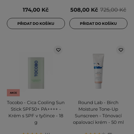
174,00 Kč
508,00 Kč
725,00 Kč
PŘIDAT DO KOŠÍKU
PŘIDAT DO KOŠÍKU
AKCE
Tocobo - Cica Cooling Sun
Round Lab - Birch
Stick SPF50+ PA++++ -
Moisture Tone-Up
Krém s SPF v tyčince - 18
Sunscreen - Tónovací
g
opalovací krém - 50 ml