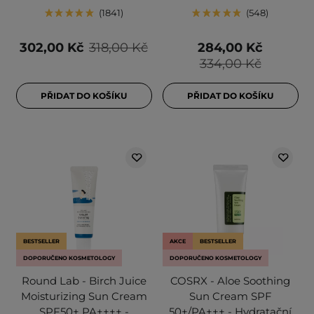
1841
548
302,00 Kč
318,00 Kč
284,00 Kč
334,00 Kč
PŘIDAT DO KOŠÍKU
PŘIDAT DO KOŠÍKU
BESTSELLER
AKCE
BESTSELLER
DOPORUČENO KOSMETOLOGY
DOPORUČENO KOSMETOLOGY
Round Lab - Birch Juice
COSRX - Aloe Soothing
Moisturizing Sun Cream
Sun Cream SPF
SPF50+ PA++++ -
50+/PA+++ - Hydratační