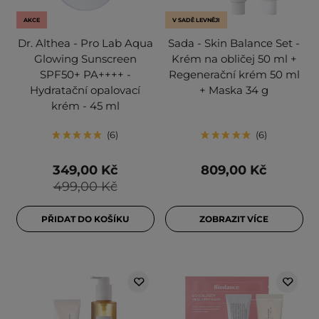
AKCE
V SADĚ LEVNĚJI
Dr. Althea - Pro Lab Aqua
Sada - Skin Balance Set -
Glowing Sunscreen
Krém na obličej 50 ml +
SPF50+ PA++++ -
Regenerační krém 50 ml
Hydratační opalovací
+ Maska 34 g
krém - 45 ml
6
6
349,00 Kč
809,00 Kč
499,00 Kč
PŘIDAT DO KOŠÍKU
ZOBRAZIT VÍCE