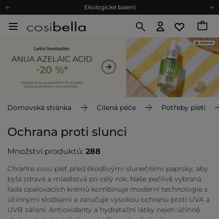
Doporučovací Program
Odeslání do 24 hod.
Darkové karty
Ekologické balení
Domovská stránka
Cílená péče
Potřeby pleti
Ochrana proti slunci
Množství produktů:
288
Chraňte svou pleť před škodlivými slunečními paprsky, aby
byla zdravá a mladistvá po celý rok. Naše pečlivě vybraná
řada opalovacích krémů kombinuje moderní technologie s
účinnými složkami a zaručuje vysokou ochranu proti UVA a
UVB záření. Antioxidanty a hydratační látky nejen účinně