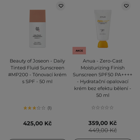
AKCE
Beauty of Joseon - Daily
Anua - Zero-Cast
Tinted Fluid Sunscreen
Moisturizing Finish
#MP200 - Tónovací krém
Sunscreen SPF50 PA++++
s SPF - 50 ml
- Hydratační opalovací
krém bez efektu bělení -
50 ml
1
359,00 Kč
425,00 Kč
449,00 Kč