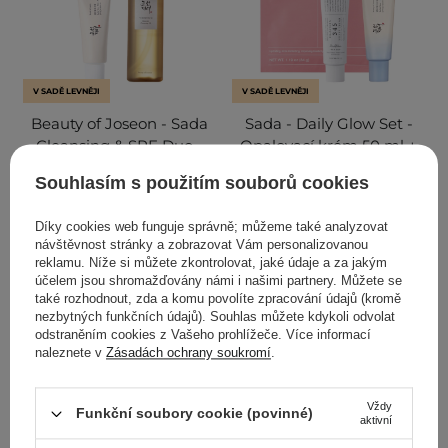
V SADĚ LEVNĚJI
V SADĚ LEVNĚJI
Beauty of Joseon - Sada
Sada - Daily Glow Set -
Cleansing & SPF Duo -
Opalovací krém 50 ml +
Odličovací olej 50 ml +
Lehký krém 50 ml +
Souhlasím s použitím souborů cookies
Krém na obličej 210 ml
Maska 34 g
Díky cookies web funguje správně; můžeme také analyzovat
3
3
návštěvnost stránky a zobrazovat Vám personalizovanou
reklamu. Níže si můžete zkontrolovat, jaké údaje a za jakým
689,00 Kč-703,00
825,00 Kč
účelem jsou shromažďovány námi i našimi partnery. Můžete se
také rozhodnout, zda a komu povolíte zpracování údajů (kromě
Kč
nezbytných funkčních údajů). Souhlas můžete kdykoli odvolat
odstraněním cookies z Vašeho prohlížeče. Více informací
ZOBRAZIT VÍCE
ZOBRAZIT VÍCE
naleznete v
Zásadách ochrany soukromí
.
Vždy
Funkční soubory cookie (povinné)
aktivní