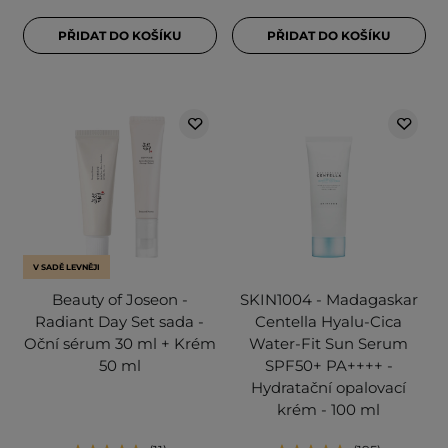
PŘIDAT DO KOŠÍKU
PŘIDAT DO KOŠÍKU
V SADĚ LEVNĚJI
Beauty of Joseon -
SKIN1004 - Madagaskar
Radiant Day Set sada -
Centella Hyalu-Cica
Oční sérum 30 ml + Krém
Water-Fit Sun Serum
50 ml
SPF50+ PA++++ -
Hydratační opalovací
krém - 100 ml