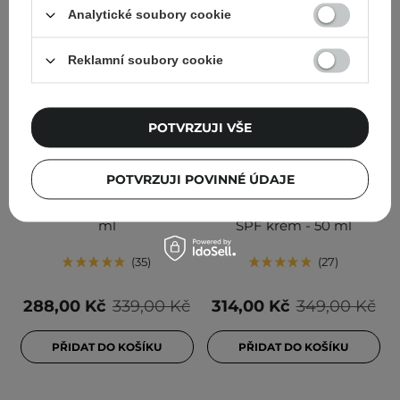
Analytické soubory cookie
Reklamní soubory cookie
AKCE
AKCE
POTVRZUJI VŠE
Isntree - Hyaluronic Acid
Mary&May - Cica
Natural Sun Cream
Soothing Sun Cream
POTVRZUJI POVINNÉ ÚDAJE
SPF50+/PA++++ - Krém s
SPF50+/PA++++ -
minerálním filtrem - 50
Zklidňující a hydratační
ml
SPF krém - 50 ml
35
27
288,00 Kč
339,00 Kč
314,00 Kč
349,00 Kč
PŘIDAT DO KOŠÍKU
PŘIDAT DO KOŠÍKU