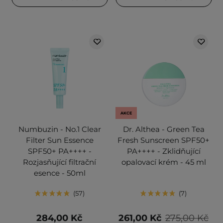
AKCE
Numbuzin - No.1 Clear
Dr. Althea - Green Tea
Filter Sun Essence
Fresh Sunscreen SPF50+
SPF50+ PA++++ -
PA++++ - Zklidňující
Rozjasňující filtrační
opalovací krém - 45 ml
esence - 50ml
57
7
284,00 Kč
261,00 Kč
275,00 Kč