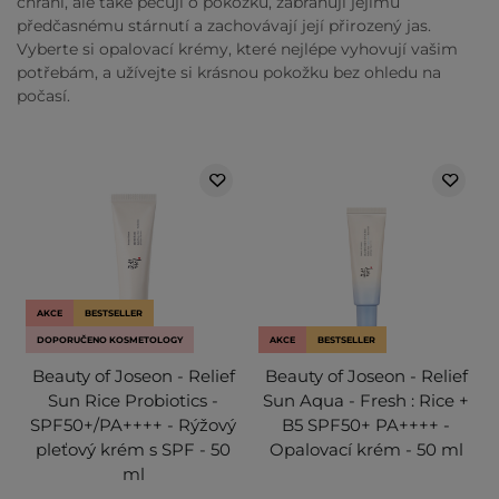
chrání, ale také pečují o pokožku, zabraňují jejímu
předčasnému stárnutí a zachovávají její přirozený jas.
Vyberte si opalovací krémy, které nejlépe vyhovují vašim
potřebám, a užívejte si krásnou pokožku bez ohledu na
počasí.
AKCE
BESTSELLER
DOPORUČENO KOSMETOLOGY
AKCE
BESTSELLER
Beauty of Joseon - Relief
Beauty of Joseon - Relief
Sun Rice Probiotics -
Sun Aqua - Fresh : Rice +
SPF50+/PA++++ - Rýžový
B5 SPF50+ PA++++ -
pleťový krém s SPF - 50
Opalovací krém - 50 ml
ml