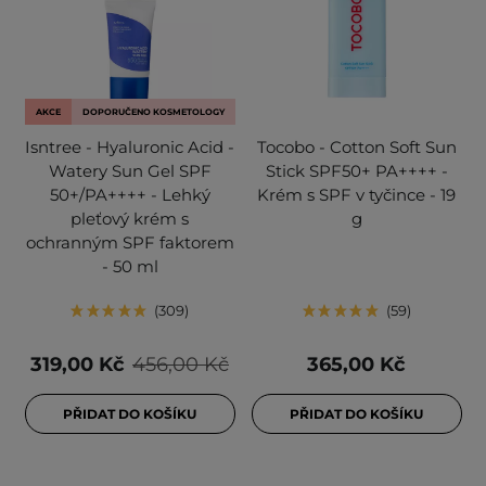
AKCE
DOPORUČENO KOSMETOLOGY
Isntree - Hyaluronic Acid -
Tocobo - Cotton Soft Sun
Watery Sun Gel SPF
Stick SPF50+ PA++++ -
50+/PA++++ - Lehký
Krém s SPF v tyčince - 19
pleťový krém s
g
ochranným SPF faktorem
- 50 ml
309
59
319,00 Kč
456,00 Kč
365,00 Kč
PŘIDAT DO KOŠÍKU
PŘIDAT DO KOŠÍKU