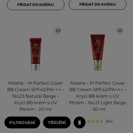
PŘIDAT DO KOŠÍKU
PŘIDAT DO KOŠÍKU
Missha - M Perfect Cover
Missha - M Perfect Cover
BB Cream SPF42/PA+++ -
BB Cream SPF42/PA+++ -
No.23 Natural Beige -
Krycí BB krém s UV
Krycí BB krém s UV
filtrem - No.21 Light Beige
filtrem - 20 ml
- 50 ml
54
34
FILTROVÁNÍ
TŘÍDĚNÍ