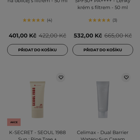
na obličej s filtrem - 50 ml
SPF50+ PA++++ - Lehký
krém s filtrem - 50 ml
4
3
401,00 Kč
422,00 Kč
532,00 Kč
665,00 Kč
PŘIDAT DO KOŠÍKU
PŘIDAT DO KOŠÍKU
AKCE
K-SECRET - SEOUL 1988
Celimax - Dual Barrier
Sun : Pine Tree +
Watery Sun Cream