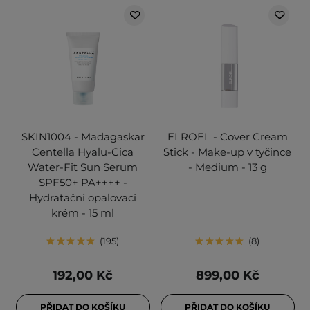
SKIN1004 - Madagaskar
ELROEL - Cover Cream
Centella Hyalu-Cica
Stick - Make-up v tyčince
Water-Fit Sun Serum
- Medium - 13 g
SPF50+ PA++++ -
Hydratační opalovací
krém - 15 ml
195
8
192,00 Kč
899,00 Kč
PŘIDAT DO KOŠÍKU
PŘIDAT DO KOŠÍKU