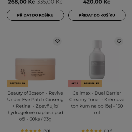
268,00 Kč
335,00 Kč
420,00 Kč
PŘIDAT DO KOŠÍKU
PŘIDAT DO KOŠÍKU
BESTSELLER
AKCE
BESTSELLER
Beauty of Joseon - Revive
Celimax - Dual Barrier
Under Eye Patch Ginseng
Creamy Toner - Krémové
+ Retinal - Zpevňující
tonikum na obličej - 150
hydrogelové náplasti pod
ml
oči - 60ks / 93g
39
192