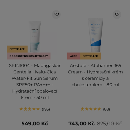
BESTSELLER
DOPORUČENO KOSMETOLOGY
AKCE
BESTSELLER
SKIN1004 - Madagaskar
Aestura - Atobarrier 365
Centella Hyalu-Cica
Cream - Hydratační krém
Water-Fit Sun Serum
s ceramidy a
SPF50+ PA++++ -
cholesterolem - 80 ml
Hydratační opalovací
krém - 50 ml
195
88
549,00 Kč
743,00 Kč
825,00 Kč