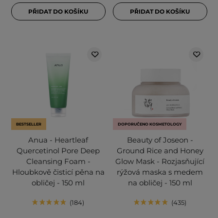
PŘIDAT DO KOŠÍKU
PŘIDAT DO KOŠÍKU
BESTSELLER
DOPORUČENO KOSMETOLOGY
Anua - Heartleaf
Beauty of Joseon -
Quercetinol Pore Deep
Ground Rice and Honey
Cleansing Foam -
Glow Mask - Rozjasňující
Hloubkově čisticí pěna na
rýžová maska s medem
obličej - 150 ml
na obličej - 150 ml
184
435