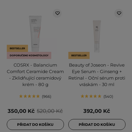
BESTSELLER
DOPORUČENO KOSMETOLOGY
BESTSELLER
COSRX - Balancium
Beauty of Joseon - Revive
Comfort Ceramide Cream
Eye Serum - Ginseng +
- Zklidňující ceramidový
Retinal - Oční sérum proti
krém - 80 g
vráskám - 30 ml
966
540
350,00 Kč
520,00 Kč
392,00 Kč
PŘIDAT DO KOŠÍKU
PŘIDAT DO KOŠÍKU