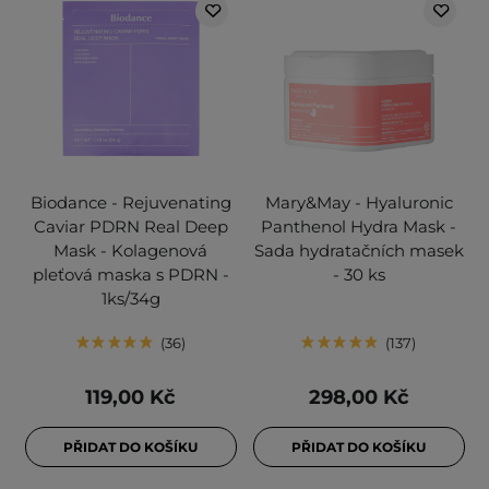
Biodance - Rejuvenating
Mary&May - Hyaluronic
Caviar PDRN Real Deep
Panthenol Hydra Mask -
Mask - Kolagenová
Sada hydratačních masek
pleťová maska s PDRN -
- 30 ks
1ks/34g
36
137
119,00 Kč
298,00 Kč
PŘIDAT DO KOŠÍKU
PŘIDAT DO KOŠÍKU