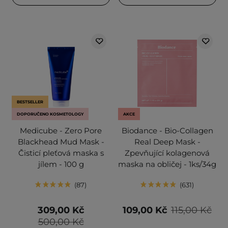
BESTSELLER
DOPORUČENO KOSMETOLOGY
AKCE
Medicube - Zero Pore
Biodance - Bio-Collagen
Blackhead Mud Mask -
Real Deep Mask -
Čisticí pleťová maska s
Zpevňující kolagenová
jílem - 100 g
maska na obličej - 1ks/34g
87
631
309,00 Kč
109,00 Kč
115,00 Kč
500,00 Kč