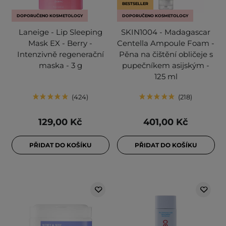
BESTSELLER
DOPORUČENO KOSMETOLOGY
DOPORUČENO KOSMETOLOGY
Laneige - Lip Sleeping
SKIN1004 - Madagascar
Mask EX - Berry -
Centella Ampoule Foam -
Intenzivně regenerační
Pěna na čištění obličeje s
maska - 3 g
pupečníkem asijským -
125 ml
424
218
129,00 Kč
401,00 Kč
PŘIDAT DO KOŠÍKU
PŘIDAT DO KOŠÍKU