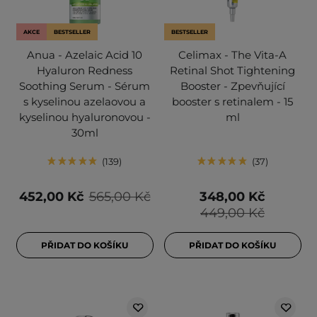
AKCE
BESTSELLER
BESTSELLER
Anua - Azelaic Acid 10
Celimax - The Vita-A
Hyaluron Redness
Retinal Shot Tightening
Soothing Serum - Sérum
Booster - Zpevňující
s kyselinou azelaovou a
booster s retinalem - 15
kyselinou hyaluronovou -
ml
30ml
139
37
452,00 Kč
565,00 Kč
348,00 Kč
449,00 Kč
PŘIDAT DO KOŠÍKU
PŘIDAT DO KOŠÍKU