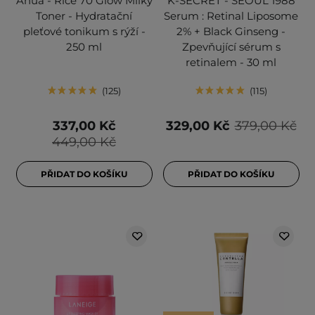
Anua - Rice 70 Glow Milky
K-SECRET - SEOUL 1988
Toner - Hydratační
Serum : Retinal Liposome
pleťové tonikum s rýží -
2% + Black Ginseng -
250 ml
Zpevňující sérum s
retinalem - 30 ml
125
115
337,00 Kč
329,00 Kč
379,00 Kč
449,00 Kč
PŘIDAT DO KOŠÍKU
PŘIDAT DO KOŠÍKU