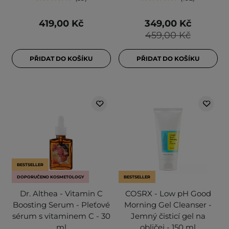
419,00 Kč
349,00 Kč
459,00 Kč
PŘIDAT DO KOŠÍKU
PŘIDAT DO KOŠÍKU
BESTSELLER
DOPORUČENO KOSMETOLOGY
BESTSELLER
Dr. Althea - Vitamin C
COSRX - Low pH Good
Boosting Serum - Pleťové
Morning Gel Cleanser -
sérum s vitaminem C - 30
Jemný čisticí gel na
ml
obličej - 150 ml