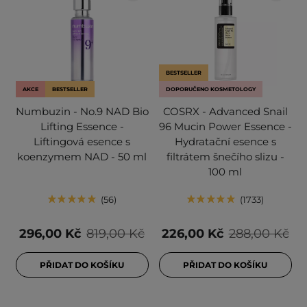
BESTSELLER
AKCE
BESTSELLER
DOPORUČENO KOSMETOLOGY
Numbuzin - No.9 NAD Bio
COSRX - Advanced Snail
Lifting Essence -
96 Mucin Power Essence -
Liftingová esence s
Hydratační esence s
koenzymem NAD - 50 ml
filtrátem šnečího slizu -
100 ml
56
1733
296,00 Kč
819,00 Kč
226,00 Kč
288,00 Kč
PŘIDAT DO KOŠÍKU
PŘIDAT DO KOŠÍKU