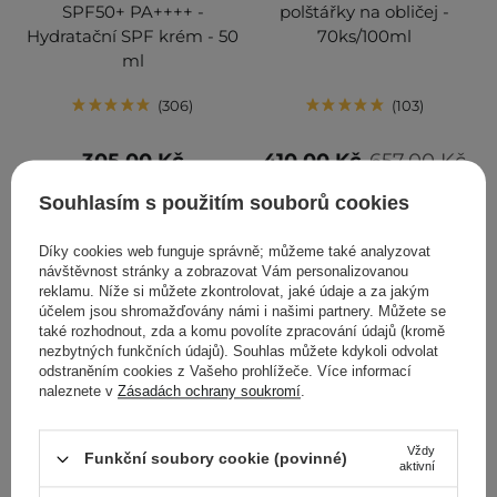
SPF50+ PA++++ -
polštářky na obličej -
Hydratační SPF krém - 50
70ks/100ml
ml
306
103
305,00 Kč
410,00 Kč
657,00 Kč
Souhlasím s použitím souborů cookies
PŘIDAT DO KOŠÍKU
PŘIDAT DO KOŠÍKU
Díky cookies web funguje správně; můžeme také analyzovat
návštěvnost stránky a zobrazovat Vám personalizovanou
reklamu. Níže si můžete zkontrolovat, jaké údaje a za jakým
účelem jsou shromažďovány námi i našimi partnery. Můžete se
také rozhodnout, zda a komu povolíte zpracování údajů (kromě
nezbytných funkčních údajů). Souhlas můžete kdykoli odvolat
odstraněním cookies z Vašeho prohlížeče. Více informací
naleznete v
Zásadách ochrany soukromí
.
BESTSELLER
Vždy
Funkční soubory cookie (povinné)
aktivní
DOPORUČENO KOSMETOLOGY
BESTSELLER