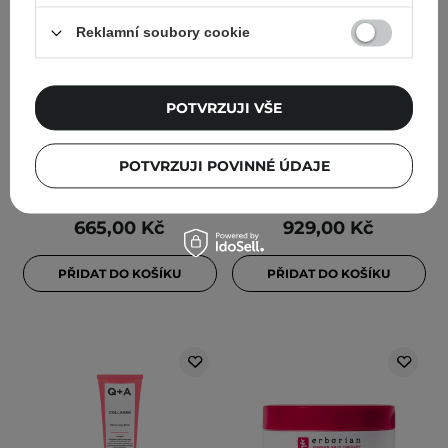
Reklamní soubory cookie
hwarang - Bellflower
hwarang - Peony
Cleansing Balm -
Grinding Cleansing Balm
POTVRZUJI VŠE
Odličovací balzám - 100
Duo Set - Odličovací
ml
balzám - Sada - 2x50ml
POTVRZUJI POVINNÉ ÚDAJE
665,00 Kč
929,00 Kč
PŘIDAT DO KOŠÍKU
PŘIDAT DO KOŠÍKU