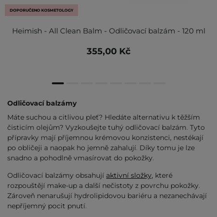
DOPORUČENO KOSMETOLOGY
Heimish - All Clean Balm - Odličovací balzám - 120 ml
355,00 Kč
Odličovací balzámy
Máte suchou a citlivou pleť? Hledáte alternativu k těžším
čisticím olejům? Vyzkoušejte tuhý odličovací balzám. Tyto
přípravky mají příjemnou krémovou konzistenci, nestékají
po obličeji a naopak ho jemně zahalují. Díky tomu je lze
snadno a pohodlně vmasírovat do pokožky.
Odličovací balzámy obsahují
aktivní složky
, které
rozpouštějí make-up a další nečistoty z povrchu pokožky.
Zároveň nenarušují hydrolipidovou bariéru a nezanechávají
nepříjemný pocit pnutí.