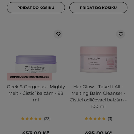
PŘIDAT DO KOŠÍKU
PŘIDAT DO KOŠÍKU
DOPORUČENO KOSMETOLOGY
Geek & Gorgeous - Mighty
HanGlow - Take It All -
Melt - Čisticí balzám - 98
Melting Balm Cleanser -
ml
Čisticí odličovací balzám -
100 ml
23
3
453,00 Kč
495,00 Kč