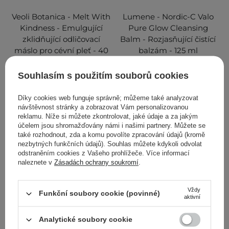
Veoli Botanica - Melt With
Lumene - Nordic-C Valo
Kindness - Emulgující
Pure Glow Cleansing
zklidňující odličovací
Balm - Rozjasňující čistící
máslo pro cévní pleť - 40
balzám - 125 ml
g
Souhlasím s použitím souborů cookies
1
Díky cookies web funguje správně; můžeme také analyzovat
269,00 Kč
579,00 Kč
návštěvnost stránky a zobrazovat Vám personalizovanou
reklamu. Níže si můžete zkontrolovat, jaké údaje a za jakým
účelem jsou shromažďovány námi i našimi partnery. Můžete se
PŘIDAT DO KOŠÍKU
PŘIDAT DO KOŠÍKU
také rozhodnout, zda a komu povolíte zpracování údajů (kromě
nezbytných funkčních údajů). Souhlas můžete kdykoli odvolat
odstraněním cookies z Vašeho prohlížeče. Více informací
naleznete v
Zásadách ochrany soukromí
.
Vždy
Funkční soubory cookie (povinné)
aktivní
Analytické soubory cookie