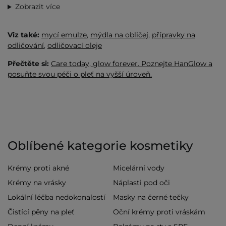
Zobrazit více
Viz také:
mycí emulze
,
mýdla na obličej
,
přípravky na
odličování
,
odličovací oleje
Přečtěte si:
Care today, glow forever. Poznejte HanGlow a
posuňte svou péči o pleť na vyšší úroveň.
Oblíbené kategorie kosmetiky
Krémy proti akné
Micelární vody
Krémy na vrásky
Náplasti pod oči
Lokální léčba nedokonalostí
Masky na černé tečky
Čistící pěny na pleť
Oční krémy proti vráskám