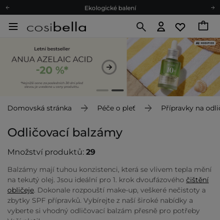
Ekologické balení
Doporučovací Program
Odeslání do 24 hod.
Darkové karty
Ekologické balení
Domovská stránka
Péče o pleť
Přípravky na odl
Odličovací balzámy
Množství produktů:
29
Balzámy mají tuhou konzistenci, která se vlivem tepla mění
na tekutý olej. Jsou ideální pro 1. krok dvoufázového
čištění
obličeje
. Dokonale rozpouští make-up, veškeré nečistoty a
zbytky SPF přípravků. Vybírejte z naší široké nabídky a
vyberte si vhodný odličovací balzám přesně pro potřeby