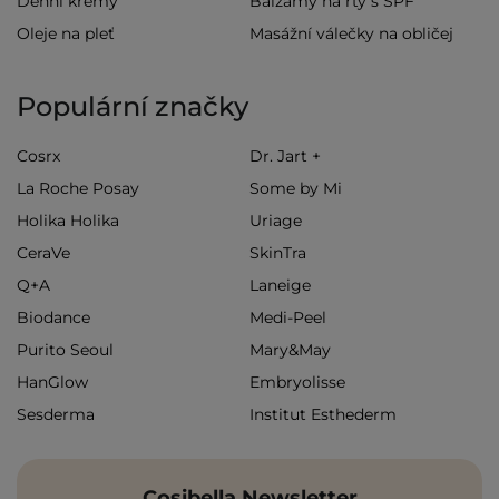
Denní krémy
Balzámy na rty s SPF
Oleje na pleť
Masážní válečky na obličej
Populární značky
Cosrx
Dr. Jart +
La Roche Posay
Some by Mi
Holika Holika
Uriage
CeraVe
SkinTra
Q+A
Laneige
Biodance
Medi-Peel
Purito Seoul
Mary&May
HanGlow
Embryolisse
Sesderma
Institut Esthederm
Cosibella Newsletter