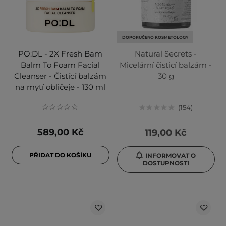
DOPORUČENO KOSMETOLOGY
PO:DL - 2X Fresh Bam
Natural Secrets -
Balm To Foam Facial
Micelární čisticí balzám -
Cleanser - Čistící balzám
30 g
na mytí obličeje - 130 ml
154
589,00 Kč
119,00 Kč
PŘIDAT DO KOŠÍKU
INFORMOVAT O
DOSTUPNOSTI