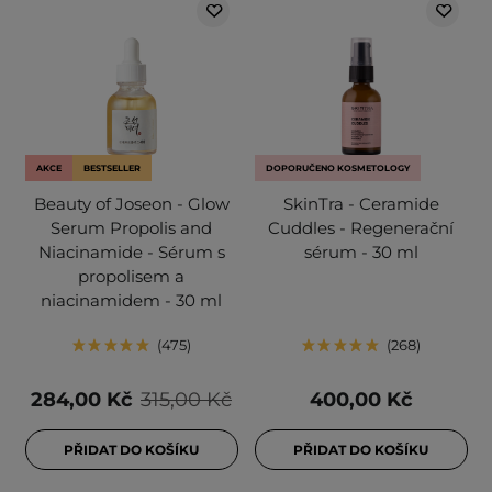
AKCE
BESTSELLER
DOPORUČENO KOSMETOLOGY
Beauty of Joseon - Glow
SkinTra - Ceramide
Serum Propolis and
Cuddles - Regenerační
Niacinamide - Sérum s
sérum - 30 ml
propolisem a
niacinamidem - 30 ml
475
268
284,00 Kč
315,00 Kč
400,00 Kč
PŘIDAT DO KOŠÍKU
PŘIDAT DO KOŠÍKU