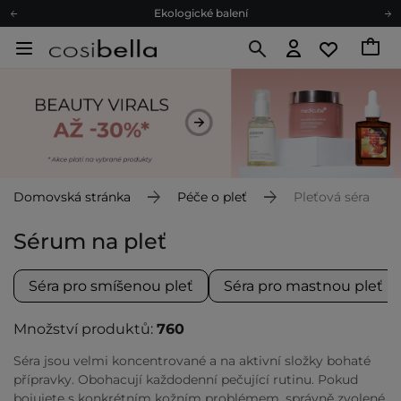
Ekologické balení
Doporučovací Program
Odeslání do 24 hod.
Darkové karty
Ekologické balení
Domovská stránka
Péče o pleť
Pleťová séra
Sérum na pleť
Séra pro smíšenou pleť
Séra pro mastnou pleť
Množství produktů:
760
Séra jsou velmi koncentrované a na aktivní složky bohaté
přípravky. Obohacují každodenní pečující rutinu. Pokud
bojujete s konkrétním kožním problémem, správně zvolené