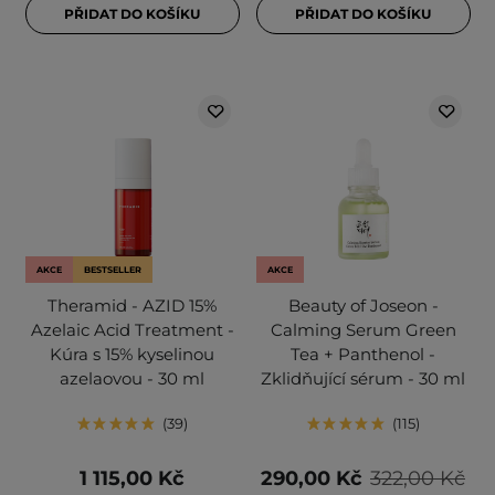
PŘIDAT DO KOŠÍKU
PŘIDAT DO KOŠÍKU
AKCE
BESTSELLER
AKCE
Theramid - AZID 15%
Beauty of Joseon -
Azelaic Acid Treatment -
Calming Serum Green
Kúra s 15% kyselinou
Tea + Panthenol -
azelaovou - 30 ml
Zklidňující sérum - 30 ml
39
115
1 115,00 Kč
290,00 Kč
322,00 Kč