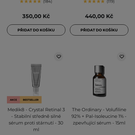
184
119
350,00 Kč
440,00 Kč
PŘIDAT DO KOŠÍKU
PŘIDAT DO KOŠÍKU
AKCE
BESTSELLER
Medik8 - Crystal Retinal 3
The Ordinary - Volufiline
- Stabilní středně silné
92% + Pal-Isoleucine 1% -
sérum proti stárnutí - 30
zpevňující sérum - 15ml
ml