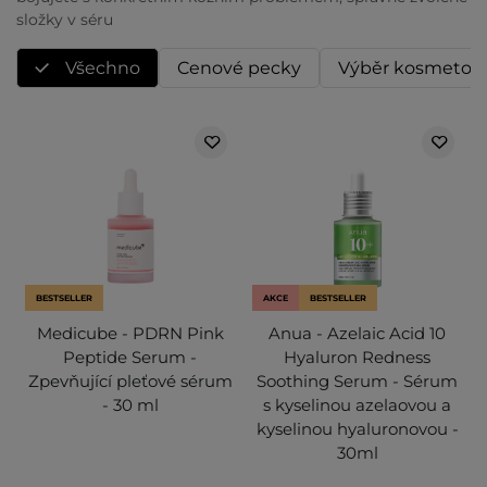
složky v séru
Všechno
Cenové pecky
Výběr kosmetol
BESTSELLER
AKCE
BESTSELLER
Medicube - PDRN Pink
Anua - Azelaic Acid 10
Peptide Serum -
Hyaluron Redness
Zpevňující pleťové sérum
Soothing Serum - Sérum
- 30 ml
s kyselinou azelaovou a
kyselinou hyaluronovou -
30ml