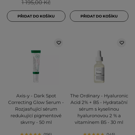
1 195,00 Kč
PŘIDAT DO KOŠÍKU
PŘIDAT DO KOŠÍKU
Axis-y - Dark Spot
The Ordinary - Hyaluronic
Correcting Glow Serum -
Acid 2% + B5 - Hydratační
Rozjasňující sérum
sérum s kyselinou
redukující pigmentové
hyaluronovou 2 % a
skvrny - 50 ml
vitamínem B5 - 30 ml
156
145