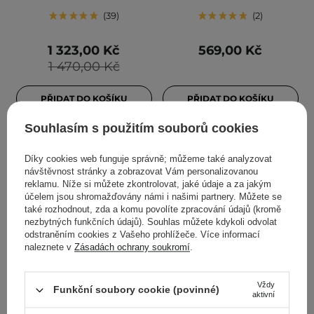
39
2
1 323,00 Kč
569,00 Kč
1 470,00 Kč
PŘIDAT DO KOŠÍKU
PŘIDAT DO KOŠÍKU
Souhlasím s použitím souborů cookies
Díky cookies web funguje správně; můžeme také analyzovat
návštěvnost stránky a zobrazovat Vám personalizovanou
reklamu. Níže si můžete zkontrolovat, jaké údaje a za jakým
účelem jsou shromažďovány námi i našimi partnery. Můžete se
také rozhodnout, zda a komu povolíte zpracování údajů (kromě
nezbytných funkčních údajů). Souhlas můžete kdykoli odvolat
odstraněním cookies z Vašeho prohlížeče. Více informací
naleznete v
Zásadách ochrany soukromí
.
AKCE
DOPORUČENO KOSMETOLOGY
The Ordinary - Argireline
Geek & Gorgeous - B-
Vždy
Funkční soubory cookie (povinné)
aktivní
Solution 10% - Sérum s
Bomb - Sérum s