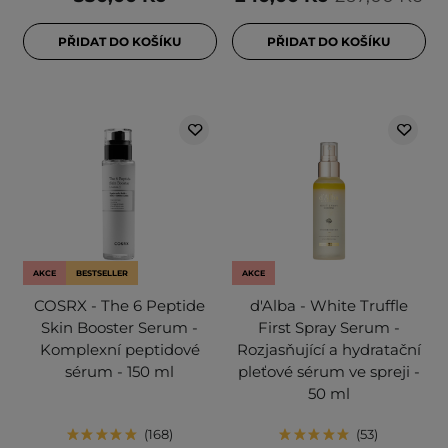
PŘIDAT DO KOŠÍKU
PŘIDAT DO KOŠÍKU
AKCE
BESTSELLER
AKCE
COSRX - The 6 Peptide
d'Alba - White Truffle
Skin Booster Serum -
First Spray Serum -
Komplexní peptidové
Rozjasňující a hydratační
sérum - 150 ml
pleťové sérum ve spreji -
50 ml
168
53