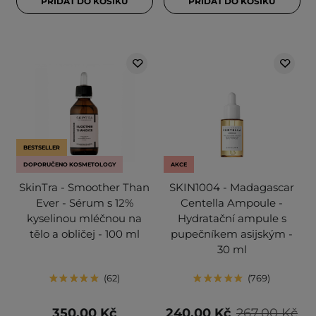
PŘIDAT DO KOŠÍKU
PŘIDAT DO KOŠÍKU
BESTSELLER
DOPORUČENO KOSMETOLOGY
AKCE
SkinTra - Smoother Than
SKIN1004 - Madagascar
Ever - Sérum s 12%
Centella Ampoule -
kyselinou mléčnou na
Hydratační ampule s
tělo a obličej - 100 ml
pupečníkem asijským -
30 ml
62
769
350,00 Kč
240,00 Kč
267,00 Kč