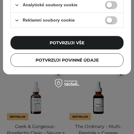
10% komplexem peptidů
niacinamidem 10 % - 30
Analytické soubory cookie
ARGIRELINE™ - 30 ml
ml
724
181
Reklamní soubory cookie
268,00 Kč
283,00 Kč
298,00 Kč
POTVRZUJI VŠE
PŘIDAT DO KOŠÍKU
PŘIDAT DO KOŠÍKU
POTVRZUJI POVINNÉ ÚDAJE
BESTSELLER
BESTSELLER
Geek & Gorgeous -
The Ordinary - Multi-
Porefectly Clear - Sérum s
Peptide + Copper