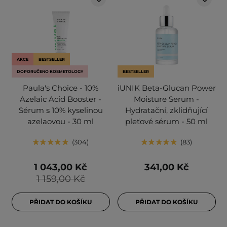
AKCE
BESTSELLER
DOPORUČENO KOSMETOLOGY
BESTSELLER
Paula's Choice - 10%
iUNIK Beta-Glucan Power
Azelaic Acid Booster -
Moisture Serum -
Sérum s 10% kyselinou
Hydratační, zklidňující
azelaovou - 30 ml
pleťové sérum - 50 ml
304
83
1 043,00 Kč
341,00 Kč
1 159,00 Kč
PŘIDAT DO KOŠÍKU
PŘIDAT DO KOŠÍKU