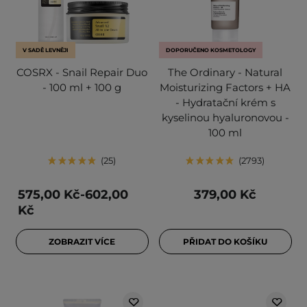
V SADĚ LEVNĚJI
DOPORUČENO KOSMETOLOGY
COSRX - Snail Repair Duo
The Ordinary - Natural
- 100 ml + 100 g
Moisturizing Factors + HA
- Hydratační krém s
kyselinou hyaluronovou -
100 ml
25
2793
575,00 Kč-602,00
379,00 Kč
Kč
ZOBRAZIT VÍCE
PŘIDAT DO KOŠÍKU