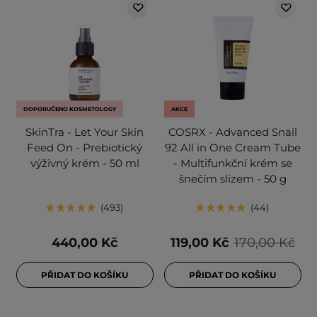
DOPORUČENO KOSMETOLOGY
AKCE
SkinTra - Let Your Skin
COSRX - Advanced Snail
Feed On - Prebiotický
92 All in One Cream Tube
výživný krém - 50 ml
- Multifunkční krém se
šnečím slizem - 50 g
493
44
440,00 Kč
119,00 Kč
170,00 Kč
PŘIDAT DO KOŠÍKU
PŘIDAT DO KOŠÍKU