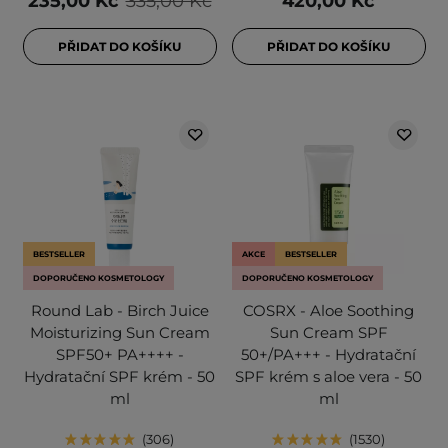
235,00 Kč
335,00 Kč
420,00 Kč
PŘIDAT DO KOŠÍKU
PŘIDAT DO KOŠÍKU
BESTSELLER
AKCE
BESTSELLER
DOPORUČENO KOSMETOLOGY
DOPORUČENO KOSMETOLOGY
Round Lab - Birch Juice
COSRX - Aloe Soothing
Moisturizing Sun Cream
Sun Cream SPF
SPF50+ PA++++ -
50+/PA+++ - Hydratační
Hydratační SPF krém - 50
SPF krém s aloe vera - 50
ml
ml
306
1530