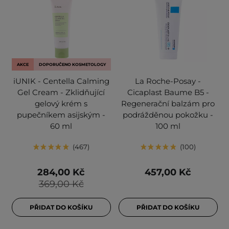
AKCE
DOPORUČENO KOSMETOLOGY
iUNIK - Centella Calming
La Roche-Posay -
Gel Cream - Zklidňující
Cicaplast Baume B5 -
gelový krém s
Regenerační balzám pro
pupečníkem asijským -
podrážděnou pokožku -
60 ml
100 ml
467
100
284,00 Kč
457,00 Kč
369,00 Kč
PŘIDAT DO KOŠÍKU
PŘIDAT DO KOŠÍKU