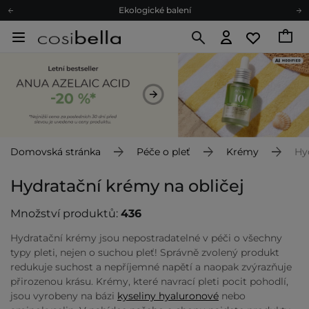
Ekologické balení
Doporučovací Program
Odeslání do 24 hod.
Darkové karty
Ekologické balení
Domovská stránka
Péče o pleť
Krémy
Hy
Hydratační krémy na obličej
Množství produktů:
436
Hydratační krémy jsou nepostradatelné v péči o všechny
typy pleti, nejen o suchou pleť! Správně zvolený produkt
redukuje suchost a nepříjemné napětí a naopak zvýrazňuje
přirozenou krásu. Krémy, které navrací pleti pocit pohodlí,
jsou vyrobeny na bázi
kyseliny hyaluronové
nebo