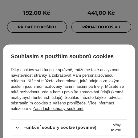
192,00 Kč
441,00 Kč
PŘIDAT DO KOŠÍKU
PŘIDAT DO KOŠÍKU
Souhlasím s použitím souborů cookies
Díky cookies web funguje správně; můžeme také analyzovat
návštěvnost stránky a zobrazovat Vám personalizovanou
reklamu. Níže si můžete zkontrolovat, jaké údaje a za jakým
účelem jsou shromažďovány námi i našimi partnery. Můžete se
také rozhodnout, zda a komu povolíte zpracování údajů (kromě
nezbytných funkčních údajů). Souhlas můžete kdykoli odvolat
AKCE
AKCE
BESTSELLER
odstraněním cookies z Vašeho prohlížeče. Více informací
COSRX - The Ceramide
Medicube - Collagen Jelly
naleznete v
Zásadách ochrany soukromí
.
Skin Barrier Moisturizer -
Cream - Zpevňující krém-
Hydratační krém s
gel na obličej - 50 ml
Vždy
Funkční soubory cookie (povinné)
ceramidy - 80 ml
aktivní