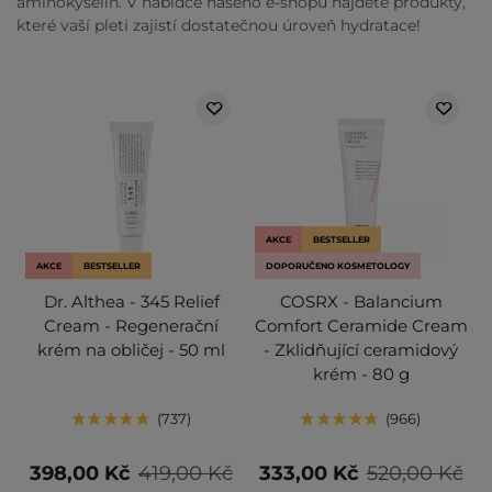
aminokyselin. V nabídce našeho e-shopu najdete produkty,
které vaší pleti zajistí dostatečnou úroveň hydratace!
AKCE
BESTSELLER
AKCE
BESTSELLER
DOPORUČENO KOSMETOLOGY
Dr. Althea - 345 Relief
COSRX - Balancium
Cream - Regenerační
Comfort Ceramide Cream
krém na obličej - 50 ml
- Zklidňující ceramidový
krém - 80 g
737
966
398,00 Kč
419,00 Kč
333,00 Kč
520,00 Kč