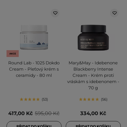
AKCE
Round Lab - 1025 Dokdo
Mary&May - Idebenone
Cream - Pleťový krém s
Blackberry Intense
ceramidy - 80 ml
Cream - Krém proti
vráskám s idebenonem -
70 g
53
56
417,00 Kč
595,00 Kč
334,00 Kč
PŘIDAT DO KOŠÍKU
PŘIDAT DO KOŠÍKU