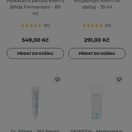
Hydratační pleťový krém s
Rozjasňující krém na
Bifida Fermentem - 80
obličej - 35 ml
ml
91
10
549,00 Kč
291,00 Kč
PŘIDAT DO KOŠÍKU
PŘIDAT DO KOŠÍKU
Dr. Althea - 345 Repair
SKIN1004 - Madagaskar