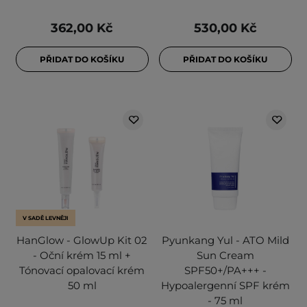
362,00 Kč
530,00 Kč
PŘIDAT DO KOŠÍKU
PŘIDAT DO KOŠÍKU
V SADĚ LEVNĚJI
HanGlow - GlowUp Kit 02
Pyunkang Yul - ATO Mild
- Oční krém 15 ml +
Sun Cream
Tónovací opalovací krém
SPF50+/PA+++ -
50 ml
Hypoalergenní SPF krém
- 75 ml