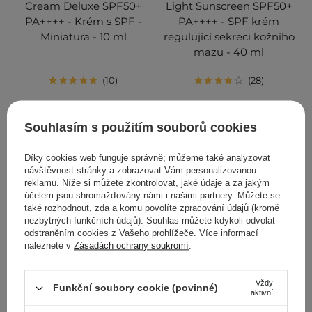
Cream Deluxe SPF50+
Light Sunscreen SPF50+
PA++++ - Krém s SPF -
PA++++ - SPF krém
Miniatura - 10 ml
regulující sekreci kožního
mazu - 40 ml
10
28
139,00 Kč
409,00 Kč
Souhlasím s použitím souborů cookies
PŘIDAT DO KOŠÍKU
PŘIDAT DO KOŠÍKU
Díky cookies web funguje správně; můžeme také analyzovat
návštěvnost stránky a zobrazovat Vám personalizovanou
reklamu. Níže si můžete zkontrolovat, jaké údaje a za jakým
účelem jsou shromažďovány námi i našimi partnery. Můžete se
také rozhodnout, zda a komu povolíte zpracování údajů (kromě
nezbytných funkčních údajů). Souhlas můžete kdykoli odvolat
odstraněním cookies z Vašeho prohlížeče. Více informací
naleznete v
Zásadách ochrany soukromí
.
Vždy
Funkční soubory cookie (povinné)
aktivní
AKCE