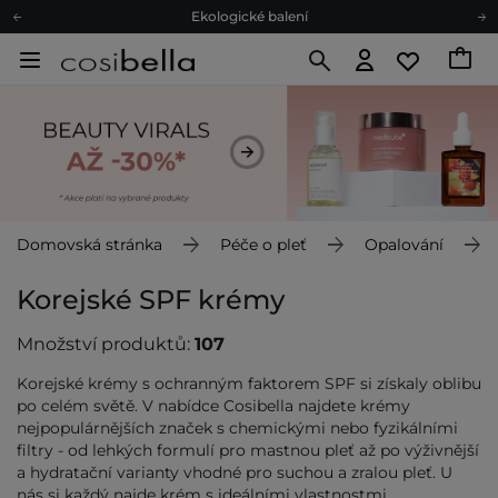
Ekologické balení
Doporučovací Program
Odeslání do 24 hod.
Darkové karty
Ekologické balení
Domovská stránka
Péče o pleť
Opalování
Korejské SPF krémy
Množství produktů:
107
Korejské krémy s ochranným faktorem SPF si získaly oblibu
po celém světě. V nabídce Cosibella najdete krémy
nejpopulárnějších značek s chemickými nebo fyzikálními
filtry - od lehkých formulí pro mastnou pleť až po výživnější
a hydratační varianty vhodné pro suchou a zralou pleť. U
nás si každý najde krém s ideálními vlastnostmi.