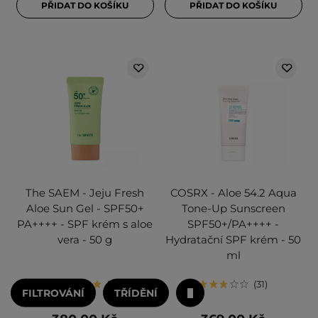
PŘIDAT DO KOŠÍKU
PŘIDAT DO KOŠÍKU
The SAEM - Jeju Fresh
COSRX - Aloe 54.2 Aqua
Aloe Sun Gel - SPF50+
Tone-Up Sunscreen
PA++++ - SPF krém s aloe
SPF50+/PA++++ -
vera - 50 g
Hydratační SPF krém - 50
ml
9
31
FILTROVÁNÍ
TŘÍDĚNÍ