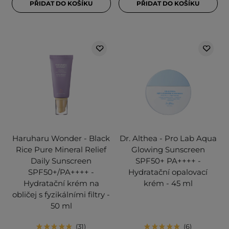
PŘIDAT DO KOŠÍKU
PŘIDAT DO KOŠÍKU
Haruharu Wonder - Black
Dr. Althea - Pro Lab Aqua
Rice Pure Mineral Relief
Glowing Sunscreen
Daily Sunscreen
SPF50+ PA++++ -
SPF50+/PA++++ -
Hydratační opalovací
Hydratační krém na
krém - 45 ml
obličej s fyzikálními filtry -
50 ml
31
6