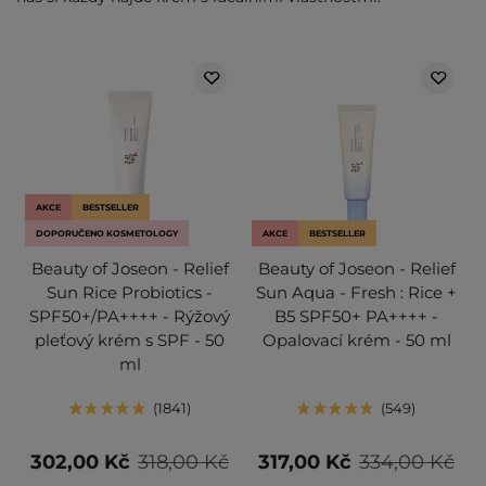
AKCE
BESTSELLER
DOPORUČENO KOSMETOLOGY
AKCE
BESTSELLER
Beauty of Joseon - Relief
Beauty of Joseon - Relief
Sun Rice Probiotics -
Sun Aqua - Fresh : Rice +
SPF50+/PA++++ - Rýžový
B5 SPF50+ PA++++ -
pleťový krém s SPF - 50
Opalovací krém - 50 ml
ml
1841
549
302,00 Kč
318,00 Kč
317,00 Kč
334,00 Kč