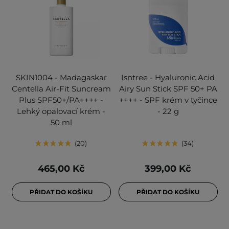
SKIN1004 - Madagaskar
Isntree - Hyaluronic Acid
Centella Air-Fit Suncream
Airy Sun Stick SPF 50+ PA
Plus SPF50+/PA++++ -
++++ - SPF krém v tyčince
Lehký opalovací krém -
- 22 g
50 ml
20
34
465,00 Kč
399,00 Kč
PŘIDAT DO KOŠÍKU
PŘIDAT DO KOŠÍKU