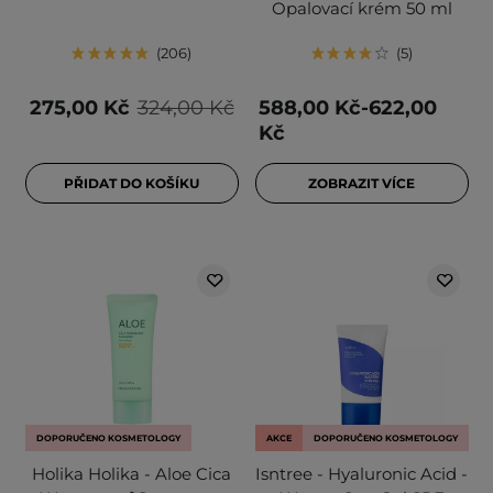
Opalovací krém 50 ml
206
5
275,00 Kč
324,00 Kč
588,00 Kč-622,00
Kč
PŘIDAT DO KOŠÍKU
ZOBRAZIT VÍCE
DOPORUČENO KOSMETOLOGY
AKCE
DOPORUČENO KOSMETOLOGY
Holika Holika - Aloe Cica
Isntree - Hyaluronic Acid -