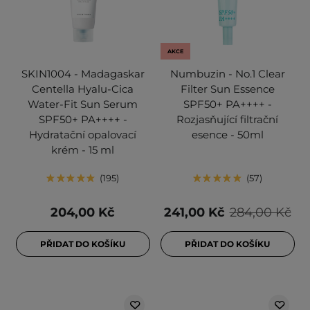
AKCE
SKIN1004 - Madagaskar
Numbuzin - No.1 Clear
Centella Hyalu-Cica
Filter Sun Essence
Water-Fit Sun Serum
SPF50+ PA++++ -
SPF50+ PA++++ -
Rozjasňující filtrační
Hydratační opalovací
esence - 50ml
krém - 15 ml
195
57
204,00 Kč
241,00 Kč
284,00 Kč
PŘIDAT DO KOŠÍKU
PŘIDAT DO KOŠÍKU