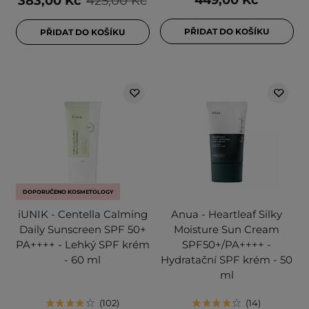
449,00 Kč
383,00 Kč
425,00 Kč
PŘIDAT DO KOŠÍKU
PŘIDAT DO KOŠÍKU
DOPORUČENO KOSMETOLOGY
iUNIK - Centella Calming
Anua - Heartleaf Silky
Daily Sunscreen SPF 50+
Moisture Sun Cream
PA++++ - Lehký SPF krém
SPF50+/PA++++ -
- 60 ml
Hydratační SPF krém - 50
ml
102
14