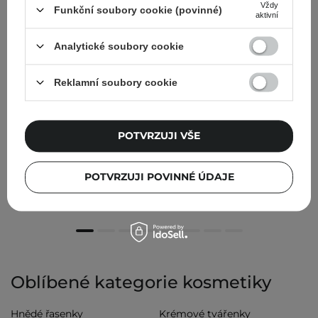
Vždy
Funkční soubory cookie (povinné)
aktivní
Analytické soubory cookie
Reklamní soubory cookie
POTVRZUJI VŠE
Torriden - Dive-In For Men All In One - Hydratační
emulze na obličej - 200 g
POTVRZUJI POVINNÉ ÚDAJE
479,00 Kč
Oblíbené kategorie kosmetiky
Hnědé řasenky
Krémové tvářenky