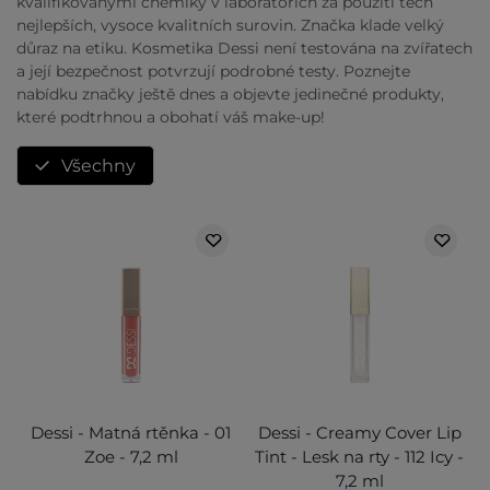
kvalifikovanými chemiky v laboratořích za použití těch
nejlepších, vysoce kvalitních surovin. Značka klade velký
důraz na etiku. Kosmetika Dessi není testována na zvířatech
a její bezpečnost potvrzují podrobné testy. Poznejte
nabídku značky ještě dnes a objevte jedinečné produkty,
které podtrhnou a obohatí váš make-up!
Všechny
Dessi - Matná rtěnka - 01
Dessi - Creamy Cover Lip
Zoe - 7,2 ml
Tint - Lesk na rty - 112 Icy -
7,2 ml