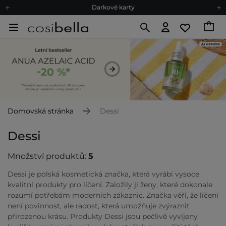
Ekologické balení
Doporučovací Program
Odeslání do 24 hod.
Darkové karty
Ekologické balení
Domovská stránka
Dessi
Dessi
Množství produktů:
5
Dessi je polská kosmetická značka, která vyrábí vysoce
kvalitní produkty pro líčení. Založily ji ženy, které dokonale
rozumí potřebám moderních zákaznic. Značka věří, že líčení
není povinnost, ale radost, která umožňuje zvýraznit
přirozenou krásu. Produkty Dessi jsou pečlivě vyvíjeny