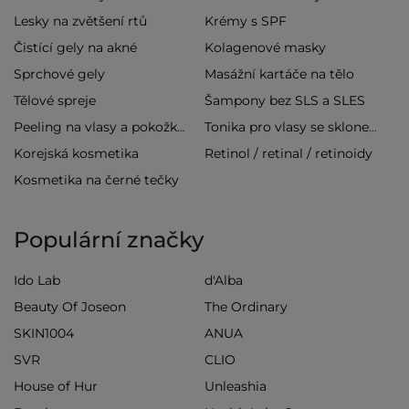
Lesky na zvětšení rtů
Krémy s SPF
Čistící gely na akné
Kolagenové masky
Sprchové gely
Masážní kartáče na tělo
Tělové spreje
Šampony bez SLS a SLES
Peeling na vlasy a pokožku hlavy
Tonika pro vlasy se sklonem k vypadávání
Korejská kosmetika
Retinol / retinal / retinoidy
Kosmetika na černé tečky
Populární značky
Ido Lab
d'Alba
Beauty Of Joseon
The Ordinary
SKIN1004
ANUA
SVR
CLIO
House of Hur
Unleashia