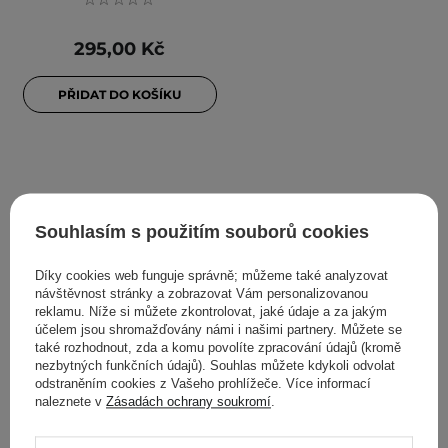
295,00 Kč
PŘIDAT DO KOŠÍKU
FILTROVÁNÍ
TŘÍDĚNÍ
Souhlasím s použitím souborů cookies
Díky cookies web funguje správně; můžeme také analyzovat
Doporučeno pro Vás
návštěvnost stránky a zobrazovat Vám personalizovanou
reklamu. Níže si můžete zkontrolovat, jaké údaje a za jakým
účelem jsou shromažďovány námi i našimi partnery. Můžete se
také rozhodnout, zda a komu povolíte zpracování údajů (kromě
nezbytných funkčních údajů). Souhlas můžete kdykoli odvolat
odstraněním cookies z Vašeho prohlížeče. Více informací
naleznete v
Zásadách ochrany soukromí
.