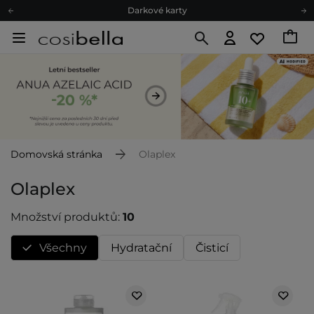
Darkové karty
Ekologické balení
Doporučovací Program
Odeslání do 24 hod.
Darkové karty
Ekologické balení
Domovská stránka
Olaplex
Olaplex
Množství produktů:
10
Všechny
Hydratační
Čisticí