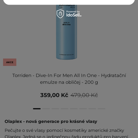
AKCE
Torriden - Dive-In For Men All In One - Hydratační
emulze na obličej - 200 g
359,00 Kč
479,00 Kč
Olaplex - nová generace pro krásné vlasy
Pečujte o své vlasy pomocí kosmetiky americké značky
Olaplex. Jedná se o jedinečnou řadu produktů pro barvení,