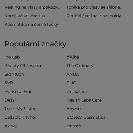
Peeling na vlasy a pokožku hlavy
Tonika pro vlasy se sklonem k vypadávání
Korejská kosmetika
Retinol / retinal / retinoidy
Kosmetika na černé tečky
Populární značky
Ido Lab
d'Alba
Beauty Of Joseon
The Ordinary
SKIN1004
ANUA
SVR
CLIO
House of Hur
Unleashia
Dessi
Health Labs Care
Trust My Sister
Anwen
Cellabic Tricho
BOSKO Cosmetics
Axis-y
Isntree