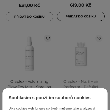
619,00 Kč
631,00 Kč
PŘIDAT DO KOŠÍKU
PŘIDAT DO KOŠÍKU
Olaplex - Volumizing
Olaplex - No. 3 Hair
Blow Dry Mist - Sprej na
Perfector - Pečující
styling pro objem vlasů -
přípravek na vlasy
Souhlasím s použitím souborů cookies
150 ml
prodlužující výdrž barvy -
100 ml
Díky cookies web funguje správně; můžeme také analyzovat