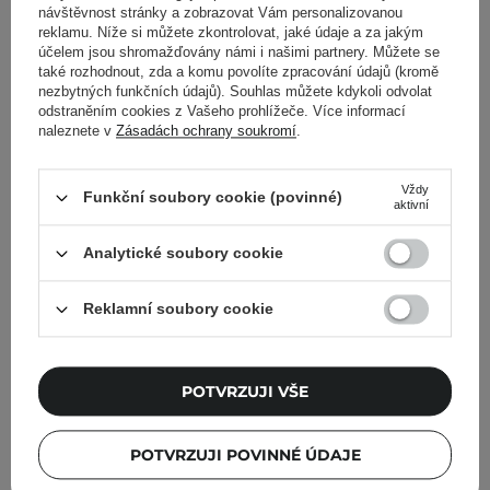
návštěvnost stránky a zobrazovat Vám personalizovanou
29
reklamu. Níže si můžete zkontrolovat, jaké údaje a za jakým
účelem jsou shromažďovány námi i našimi partnery. Můžete se
625,00 Kč
665,00 Kč
také rozhodnout, zda a komu povolíte zpracování údajů (kromě
nezbytných funkčních údajů). Souhlas můžete kdykoli odvolat
odstraněním cookies z Vašeho prohlížeče. Více informací
PŘIDAT DO KOŠÍKU
INFORMOVAT O
naleznete v
Zásadách ochrany soukromí
.
DOSTUPNOSTI
Vždy
Funkční soubory cookie (povinné)
aktivní
Analytické soubory cookie
FILTROVÁNÍ
TŘÍDĚNÍ
Reklamní soubory cookie
Doporučeno pro Vás
POTVRZUJI VŠE
POTVRZUJI POVINNÉ ÚDAJE