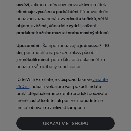
osvěží
, zatímco směs povrchově aktivních látek
eliminuje vysušení a podráždění
. Při pravidelném
používání zaznamenáte
zvednutí u kořínků, větší
objem, svěžest, účes déle vydrží, snížení
produkce kožního mazu a tvorbu mastných lupů
.
Upozornění
– Šampon používejte
jednou za
7-10
dní
, pěnu nechte na pokožce hlavy působit
jen
několik minut
, poté důkladně opláchněte a
použijte svůj oblíbený kondicionér.
Date With Exfoliate je k dispozici také ve
variantě
250 ml
– ideální volba pro Vás, pokud hledáte
praktičtější balení nebo tento produkt používáte
méně častoUšetříte tak peníze a nebudete se
muset obávat o trvanlivost šamponu.
UKÁZAT V E-SHOPU