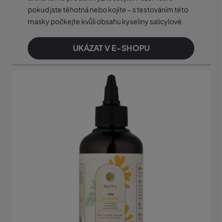
pokud jste těhotná nebo kojíte – s testováním této
masky počkejte kvůli obsahu kyseliny salicylové.
UKÁZAT V E-SHOPU