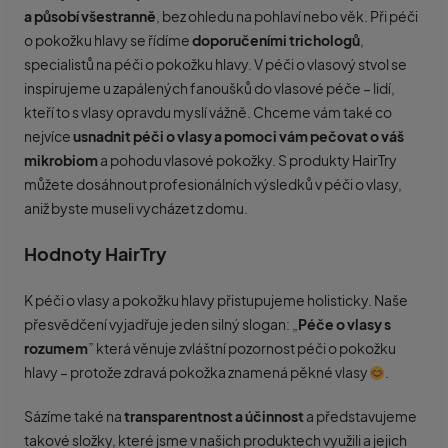
a působí všestranně
, bez ohledu na pohlaví nebo věk. Při péči
o pokožku hlavy se řídíme
doporučeními trichologů
,
specialistů na péči o pokožku hlavy. V péči o vlasový stvol se
inspirujeme u zapálených fanoušků do vlasové péče – lidí,
kteří to s vlasy opravdu myslí vážně. Chceme vám také co
nejvíce
usnadnit péči o vlasy
a pomoci vám
pečovat o váš
mikrobiom
a pohodu vlasové pokožky. S produkty HairTry
můžete dosáhnout profesionálních výsledků v péči o vlasy,
aniž byste museli vycházet z domu.
Hodnoty HairTry
K péči o vlasy a pokožku hlavy přistupujeme holisticky. Naše
přesvědčení vyjadřuje jeden silný slogan: „
Péče o vlasy s
rozumem
” která věnuje zvláštní pozornost péči o pokožku
hlavy – protože zdravá pokožka znamená pěkné vlasy
.
Sázíme také na
transparentnost a účinnost
a představujeme
takové složky, které jsme v našich produktech využili a jejich