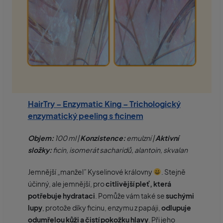
HairTry – Enzymatic King – Trichologický
enzymatický peeling s ficinem
Objem:
100 ml |
Konzistence:
emulzní |
Aktivní
složky:
ficin, isomerát sacharidů, alantoin, skvalan
Jemnější „manžel” Kyselinové královny
. Stejně
účinný, ale jemnější, pro
citlivější pleť, která
potřebuje hydrataci
. Pomůže vám také se
suchými
lupy
, protože díky ficinu, enzymu z papáji,
odlupuje
odumřelou kůži a čistí pokožku hlavy
. Při jeho