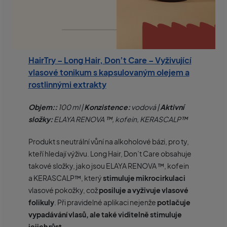
HairTry – Long Hair, Don’t Care – Vyživující
vlasové tonikum s kapsulovaným olejem a
rostlinnými extrakty
Objem::
100 ml |
Konzistence:
vodová |
Aktivní
složky:
ELAYA RENOVA ™, kofein, KERASCALP™
Produkt s neutrální vůní na alkoholové bázi, pro ty,
kteří hledají výživu. Long Hair, Don’t Care obsahuje
takové složky, jako jsou ELAYA RENOVA ™, kofein
a KERASCALP™, který
stimuluje mikrocirkulaci
vlasové pokožky, což
posiluje a vyživuje vlasové
folikuly
. Při pravidelné aplikaci nejenže
potlačuje
vypadávání vlasů, ale také viditelně stimuluje
jejich růst
.