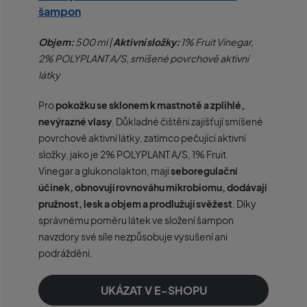
šampon
Objem:
500 ml |
Aktivní složky:
1% Fruit Vinegar,
2% POLYPLANT A/S, smíšené povrchově aktivní
látky
Pro
pokožku se sklonem k mastnotě a zplihlé,
nevýrazné vlasy
. Důkladné čištění zajišťují smíšené
povrchově aktivní látky, zatímco pečující aktivní
složky, jako je 2% POLYPLANT A/S, 1% Fruit
Vinegar a glukonolakton, mají
seboregulační
účinek, obnovují rovnováhu mikrobiomu, dodávají
pružnost, lesk a objem a prodlužují svěžest
. Díky
správnému poměru látek ve složení šampon
navzdory své síle nezpůsobuje vysušení ani
podráždění.
UKÁZAT V E-SHOPU