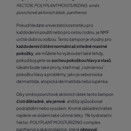
FACTOR, POLYPLANT MOISTURIZING, směs
povrchově aktivních látek, panthenol
Pokud hledáte univerzální kosmetiku pro
každodenní použití nebo pro celou rodinu, je NMF
určitě dobrou volbou. Tento šampon je vhodný pro
každodenní čištění normální až středně mastné
pokožky
, ale můžete ho vyzkoušet také tehdy,
pokud bojujete se
suchou pokožkou hlavy a vlasů
.
Ideální bude také pro ty, kteří mají „rozmarnou”
pokožku hlavy a problémy, jako je seboroická
dermatitida, atopická dermatitida nebo lupénka.
Díky směsi povrchově aktivních látek tento šampon
čistí důkladně, ale jemně
, aniž by způsoboval
podráždění nebo vysušení. Kromě základních látek
najdete ve složení také účinné látky: 1% hydratační
faktor, POLYPLANT MOISTURIZING complex,
panthenol a glukonolakton, které
obnovují