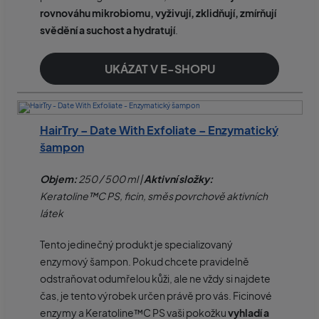
rovnováhu mikrobiomu, vyživují, zklidňují, zmírňují
svědění a suchost a hydratují
.
UKÁZAT V E-SHOPU
HairTry – Date With Exfoliate – Enzymatický
šampon
Objem:
250 / 500 ml |
Aktivní složky:
Keratoline™C PS, ficin, směs povrchově aktivních
látek
Tento jedinečný produkt je specializovaný
enzymový šampon. Pokud chcete pravidelně
odstraňovat odumřelou kůži, ale ne vždy si najdete
čas, je tento výrobek určen právě pro vás. Ficinové
enzymy a Keratoline™C PS vaši pokožku
vyhladí a