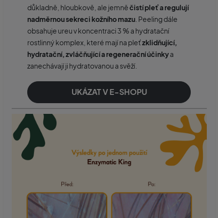
důkladně, hloubkově, ale jemně
čistí pleť a regulují
nadměrnou sekreci kožního mazu
. Peeling dále
obsahuje ureu v koncentraci 3 % a hydratační
rostlinný komplex, které mají na pleť
zklidňující,
hydratační, zvláčňující a regenerační účinky
a
zanechávají ji hydratovanou a svěží.
UKÁZAT V E-SHOPU