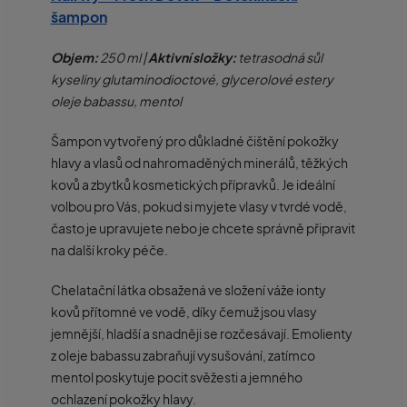
šampon
Objem:
250 ml |
Aktivní složky:
tetrasodná sůl
kyseliny glutaminodioctové, glycerolové estery
oleje babassu, mentol
Šampon vytvořený pro důkladné čištění pokožky
hlavy a vlasů od nahromaděných minerálů, těžkých
kovů a zbytků kosmetických přípravků. Je ideální
volbou pro Vás, pokud si myjete vlasy v tvrdé vodě,
často je upravujete nebo je chcete správně připravit
na další kroky péče.
Chelatační látka obsažená ve složení váže ionty
kovů přítomné ve vodě, díky čemuž jsou vlasy
jemnější, hladší a snadněji se rozčesávají. Emolienty
z oleje babassu zabraňují vysušování, zatímco
mentol poskytuje pocit svěžesti a jemného
ochlazení pokožky hlavy.