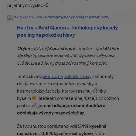
příjemných výsledků.
HairTry – Acid Queen – Trichologický kyselý
peeling na pokožku hlavy
Objem:
100 ml |
Konzistence:
emulze – gel |
Aktivní
složky:
kyselina mandlová 4 %, kyselina salicylová
0,8 %, urea 3 %, hydratační rostlinný komplex
Tento skvělý
peeling na pokožku hlavy
s vůní máty
dostal své jméno od manažerky značky a
kosmetoložky Izabely, kterou fascinují účinky
kyselin
. Je ideální pro řešení nejrůznějších kožních
problémů,
jemně odlupuje odumřelou kůži a
odblokuje vývody mazových žláz
.
Za svou hustou konzistenci vděčí
4% kyselině
mandlové
a
0,8% kyselině salicylové
, které