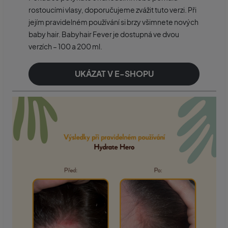
rostoucími vlasy, doporučujeme zvážit tuto verzi. Při
jejím pravidelném používání si brzy všimnete nových
baby hair. Babyhair Fever je dostupná ve dvou
verzích – 100 a 200 ml.
UKÁZAT V E-SHOPU