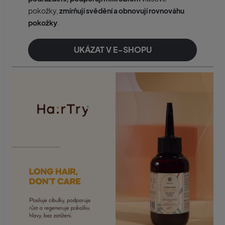
pokožky,
zmírňují svědění a obnovují rovnováhu
pokožky
.
UKÁZAT V E-SHOPU