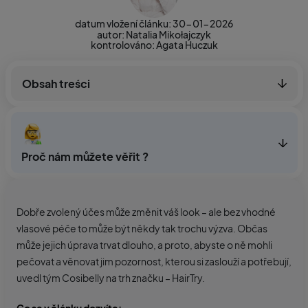
datum vložení článku: 30-01-2026
autor: Natalia Mikołajczyk
kontrolováno:
Agata Huczuk
Obsah treści
Proč nám můžete věřit ?
Dobře zvolený účes může změnit váš look – ale bez vhodné
vlasové péče to může být někdy tak trochu výzva. Občas
může jejich úprava trvat dlouho, a proto, abyste o ně mohli
pečovat a věnovat jim pozornost, kterou si zaslouží a potřebují,
uvedl tým Cosibelly na trh značku – HairTry.