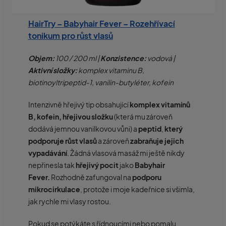
HairTry – Babyhair Fever – Rozehřívací
tonikum pro růst vlasů
Objem:
100 / 200 ml |
Konzistence:
vodová |
Aktivní složky:
komplex vitaminu B,
biotinoyltripeptid-1, vanilin-butyléter, kofein
Intenzivně hřejivý tip obsahující
komplex vitamínů
B, kofein,
hřejivou složku
(která mu zároveň
dodává jemnou vanilkovou vůni) a
peptid
,
který
podporuje růst vlasů
a zároveň
zabraňuje jejich
vypadávání
. Žádná vlasová masáž mi ještě nikdy
nepřinesla tak
hřejivý pocit
jako
Babyhair
Fever.
Rozhodně zafungoval na
podporu
mikrocirkulace
, protože i moje kadeřnice si všimla,
jak rychle mi vlasy rostou.
Pokud se potýkáte s řídnoucími nebo pomalu