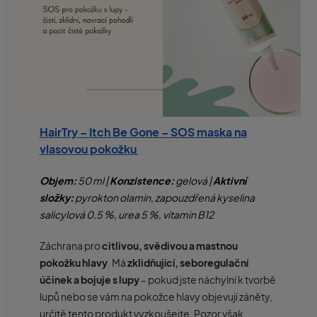
HairTry – Itch Be Gone – SOS maska na
vlasovou pokožku
Objem:
50 ml |
Konzistence:
gelová |
Aktivní
složky:
pyrokton olamin, zapouzdřená kyselina
salicylová 0,5 %, urea 5 %, vitamin B12
Záchrana pro
citlivou, svědivou a mastnou
pokožku hlavy
. Má
zklidňující, seboregulační
účinek a bojuje s lupy
– pokud jste náchylní k tvorbě
lupů nebo se vám na pokožce hlavy objevují záněty,
určitě tento produkt vyzkoušejte. Pozor však,