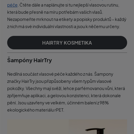
péče
. Čtěte dále a naplánujte si tu nejlepší vlasovou rutinu,
která bude přesně na míru potřebám vašich vlasů.
Nezapomeňte mrknout na etikety a popisky produktů – každý
z nich má své individuální vlastnosti a jsou k něčemu určeny.
HAIRTRY KOSMETIKA
Šampóny HairTry
Nedílná součást vlasové péče každého z nás. Šampony
značky HairTry jsou přizpůsobeny všem typům vlasové
pokožky. Všechny mají svěží, lehce parfémovanou vůni, která
zpříjemňuje aplikaci, a gelovou konzistenci, která dokonale
pění. Jsou uzavřeny ve velkém, účinném balení z 98%
ekologického materiálu rPET.