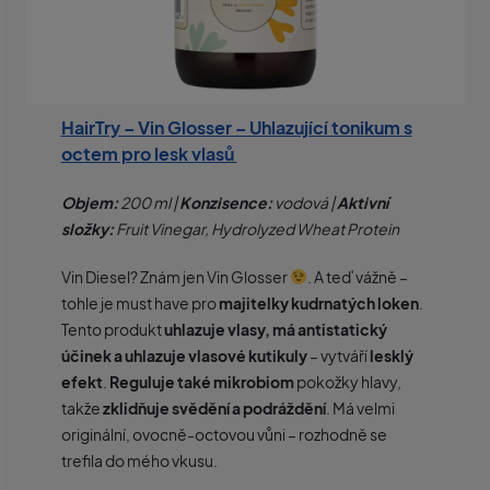
HairTry – Vin Glosser – Uhlazující tonikum s
octem pro lesk vlasů
Objem:
200 ml |
Konzisence:
vodová |
Aktivní
složky:
Fruit Vinegar, Hydrolyzed Wheat Protein
Vin Diesel? Znám jen Vin Glosser
. A teď vážně –
tohle je must have pro
majitelky kudrnatých loken
.
Tento produkt
uhlazuje vlasy, má antistatický
účinek a uhlazuje vlasové kutikuly
– vytváří
lesklý
efekt
.
Reguluje také mikrobiom
pokožky hlavy,
takže
zklidňuje svědění a podráždění
. Má velmi
originální, ovocně-octovou vůni – rozhodně se
trefila do mého vkusu.