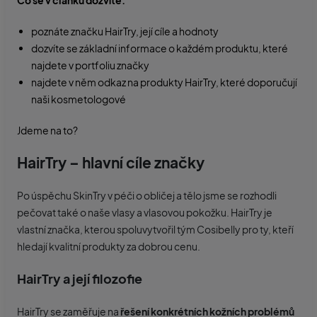
Co se v článku dozvíte:
poznáte značku HairTry, její cíle a hodnoty
dozvíte se základní informace o každém produktu, které
najdete v portfoliu značky
najdete v něm odkaz na produkty HairTry, které doporučují
naši kosmetologové
Jdeme na to?
HairTry – hlavní cíle značky
Po úspěchu SkinTry v péči o obličej a tělo jsme se rozhodli
pečovat také o naše vlasy a vlasovou pokožku. HairTry je
vlastní značka, kterou spoluvytvořil tým Cosibelly pro ty, kteří
hledají kvalitní produkty za dobrou cenu.
HairTry a její filozofie
HairTry se zaměřuje na
řešení konkrétních kožních problémů