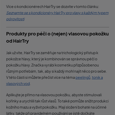
Více o kondicionérech HairTry se dozvíte v tomto článku:
Seznamte se s kondicionéry HairTry pro vlasy s každým typem
pórovitosti
Produkty pro péči o (nejen) vlasovou pokožku
od HairTry
Jak už víte, HairTry se zaměřuje na trichologický přístup k
pokožce hlavy, který je kombinován se správnou péčí o
pokožku hlavy. Značka vyrábí kosmetiku přizpůsobenou
různým potřebám, tak, aby si každý mohl najít něco pro sebe.
V této části si můžete přečíst více na téma
peelingů
,
tonik a
vlasových vod
.
Aplikujte je přímo na vlasovou pokožku, abyste stimulovali
kořínky a urychlili tak růst vlasů. To také pomůže snížit produkci
kožního mazu a vyživit pokožku. Mají složení bohaté na účinné
látky, takže při pravidelném používání se jistě dočkáte