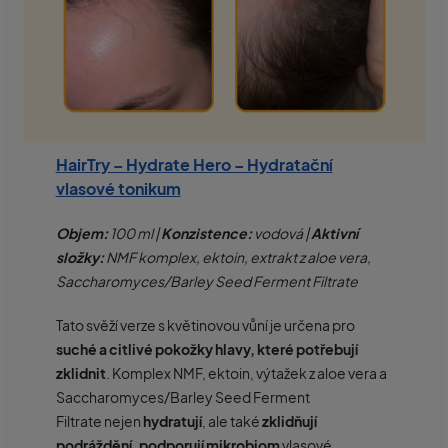
HairTry – Hydrate Hero – Hydratační
vlasové tonikum
Objem:
100 ml |
Konzistence:
vodová |
Aktivní
složky:
NMF komplex, ektoin, extrakt z aloe vera,
Saccharomyces/Barley Seed Ferment Filtrate
Tato svěží verze s květinovou vůní je určena pro
suché a citlivé pokožky hlavy, které potřebují
zklidnit
. Komplex NMF, ektoin, výtažek z aloe vera a
Saccharomyces/Barley Seed Ferment
Filtrate nejen
hydratují
, ale také
zklidňují
podráždění, podporují mikrobiom
vlasové