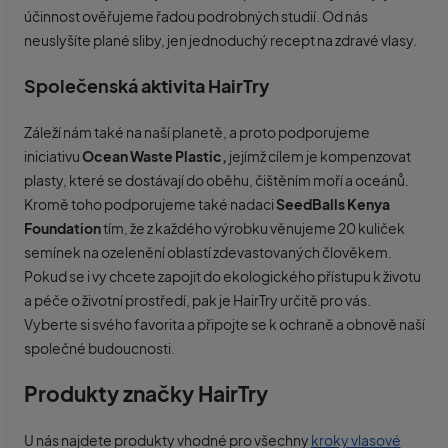
účinnost ověřujeme řadou podrobných studií. Od nás
neuslyšíte plané sliby, jen jednoduchý recept na zdravé vlasy.
Společenská aktivita HairTry
Záleží nám také na naší planetě, a proto podporujeme
iniciativu
Ocean Waste Plastic,
jejímž cílem je kompenzovat
plasty, které se dostávají do oběhu, čištěním moří a oceánů.
Kromě toho podporujeme také nadaci
SeedBalls Kenya
Foundation
tím, že z každého výrobku věnujeme 20 kuliček
semínek na ozelenění oblastí zdevastovaných člověkem.
Pokud se i vy chcete zapojit do ekologického přístupu k životu
a péče o životní prostředí, pak je HairTry určitě pro vás.
Vyberte si svého favorita a připojte se k ochraně a obnově naší
společné budoucnosti.
Produkty značky HairTry
U nás najdete produkty vhodné pro všechny
kroky vlasové