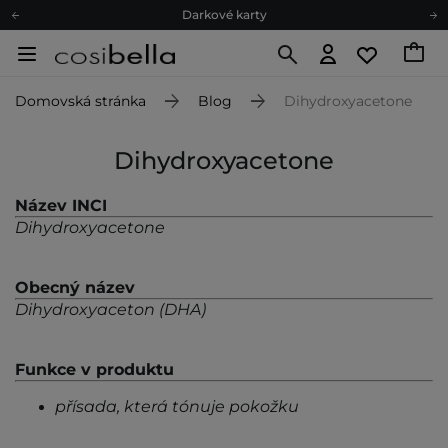
Darkové karty
Ekologické balení
Doporučovací Program
Domovská stránka
Blog
Dihydroxyacetone
Odeslání do 24 hod.
Darkové karty
Dihydroxyacetone
Ekologické balení
Název INCI
Dihydroxyacetone
Obecný název
Dihydroxyaceton (DHA)
Funkce v produktu
přísada, která tónuje pokožku