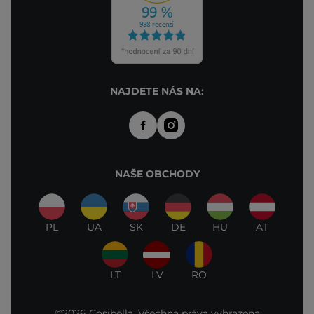
NAJDETE NÁS NA:
NAŠE OBCHODY
PL
UA
SK
DE
HU
AT
LT
LV
RO
©2026 Cosibella. Všechna práva vyhrazena