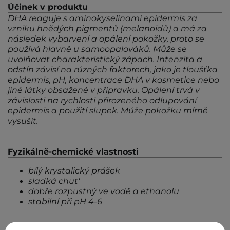
Účinek v produktu
DHA reaguje s aminokyselinami epidermis za
vzniku hnědých pigmentů (melanoidů) a má za
následek vybarvení a opálení pokožky, proto se
používá hlavně u samoopalováků. Může se
uvolňovat charakteristický zápach. Intenzita a
odstín závisí na různých faktorech, jako je tloušťka
epidermis, pH, koncentrace DHA v kosmetice nebo
jiné látky obsažené v přípravku. Opálení trvá v
závislosti na rychlosti přirozeného odlupování
epidermis a použití slupek. Může pokožku mírně
vysušit.
Fyzikálně-chemické vlastnosti
bílý krystalický prášek
sladká chut'
dobře rozpustný ve vodě a ethanolu
stabilní při pH 4-6