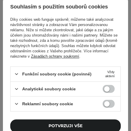
Souhlasím s použitím souborů cookies
Zpět do Cosipedia
Díky cookies web funguje správně; můžeme také analyzovat
návštěvnost stránky a zobrazovat Vám personalizovanou
Zobrazit další příspěvky z
Říjen 2021
reklamu. Níže si můžete zkontrolovat, jaké údaje a za jakým
účelem jsou shromažďovány námi i našimi partnery. Můžete se
také rozhodnout, zda a komu povolíte zpracování údajů (kromě
nezbytných funkčních údajů). Souhlas můžete kdykoli odvolat
odstraněním cookies z Vašeho prohlížeče. Více informací
naleznete v
Zásadách ochrany soukromí
.
Cosibella Newsletter
Skincare checklisty, odborné rady a novinky
Vždy
Funkční soubory cookie (povinné)
aktivní
ze světa beauty – přímo do vašeho e-mailu!
Analytické soubory cookie
Zadejte svoji e-mailovou adresu
Reklamní soubory cookie
Souhlasím se zasíláním
marketingových zpráv a se
zpracováním svých údajů společností
POTVRZUJI VŠE
Cosibella sp. z o.o. v souladu s