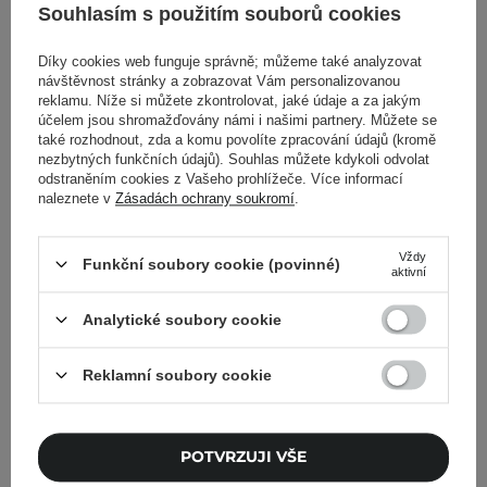
Souhlasím s použitím souborů cookies
Zpět do Cosipedia
Díky cookies web funguje správně; můžeme také analyzovat
Zobrazit další příspěvky z
Srpen 2021
návštěvnost stránky a zobrazovat Vám personalizovanou
reklamu. Níže si můžete zkontrolovat, jaké údaje a za jakým
účelem jsou shromažďovány námi i našimi partnery. Můžete se
také rozhodnout, zda a komu povolíte zpracování údajů (kromě
nezbytných funkčních údajů). Souhlas můžete kdykoli odvolat
odstraněním cookies z Vašeho prohlížeče. Více informací
Cosibella Newsletter
naleznete v
Zásadách ochrany soukromí
.
Skincare checklisty, odborné rady a novinky
Vždy
Funkční soubory cookie (povinné)
ze světa beauty – přímo do vašeho e-mailu!
aktivní
Analytické soubory cookie
Zadejte svoji e-mailovou adresu
Reklamní soubory cookie
Souhlasím se zasíláním
marketingových zpráv a se
zpracováním svých údajů společností
Cosibella sp. z o.o. v souladu s
POTVRZUJI VŠE
obchodními podmínkami
.