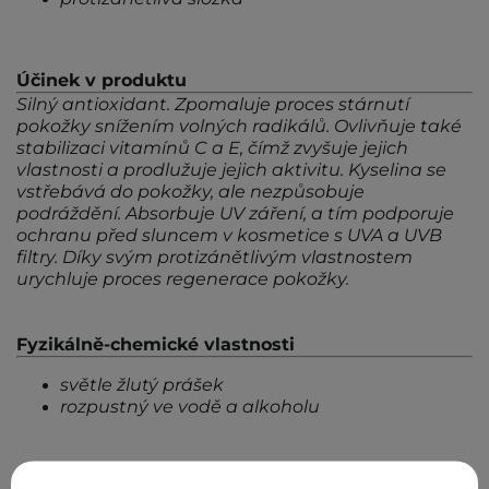
Účinek v produktu
Silný antioxidant. Zpomaluje proces stárnutí
pokožky snížením volných radikálů. Ovlivňuje také
stabilizaci vitamínů C a E, čímž zvyšuje jejich
vlastnosti a prodlužuje jejich aktivitu. Kyselina se
vstřebává do pokožky, ale nezpůsobuje
podráždění. Absorbuje UV záření, a tím podporuje
ochranu před sluncem v kosmetice s UVA a UVB
filtry. Díky svým protizánětlivým vlastnostem
urychluje proces regenerace pokožky.
Fyzikálně-chemické vlastnosti
světle žlutý prášek
rozpustný ve vodě a alkoholu