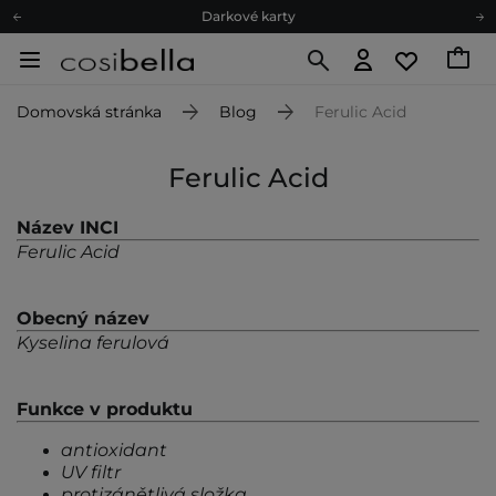
Darkové karty
Ekologické balení
Doporučovací Program
Domovská stránka
Blog
Ferulic Acid
Odeslání do 24 hod.
Darkové karty
Ferulic Acid
Ekologické balení
Název INCI
Ferulic Acid
Obecný název
Kyselina ferulová
Funkce v produktu
antioxidant
UV filtr
protizánětlivá složka