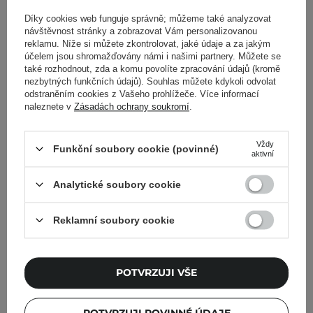
Zobrazit další příspěvky z
Říjen 2021
Díky cookies web funguje správně; můžeme také analyzovat
návštěvnost stránky a zobrazovat Vám personalizovanou
reklamu. Níže si můžete zkontrolovat, jaké údaje a za jakým
účelem jsou shromažďovány námi i našimi partnery. Můžete se
také rozhodnout, zda a komu povolíte zpracování údajů (kromě
Cosibella Newsletter
nezbytných funkčních údajů). Souhlas můžete kdykoli odvolat
odstraněním cookies z Vašeho prohlížeče. Více informací
naleznete v
Zásadách ochrany soukromí
.
Skincare checklisty, odborné rady a novinky
ze světa beauty – přímo do vašeho e-mailu!
Vždy
Funkční soubory cookie (povinné)
aktivní
Zadejte svoji e-mailovou adresu
Analytické soubory cookie
Souhlasím se zasíláním
marketingových zpráv a se
Reklamní soubory cookie
zpracováním svých údajů společností
Cosibella sp. z o.o. v souladu s
obchodními podmínkami
.
POTVRZUJI VŠE
PŘIHLASTE SE