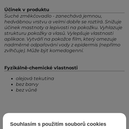
Účinek v produktu
Suché změkčovadlo - zanechává jemnou,
hedvábnou vrstvu a velmi dobře se roztírá. Snižuje
účinek mastnoty a lepivosti na pokožku. Vyhlazuje
strukturu pokožky a vlasů. Vylepšuje vlastnosti
aplikace. Vytváří na pokožce film, který omezuje
nadměrné odpařování vody z epidermis (nepřímo
zvlhčuje). Může být komedogenní.
Fyzikálně-chemické vlastnosti
olejová tekutina
bez barvy
bez vůně
Zpět do Cosipedia
Souhlasím s použitím souborů cookies