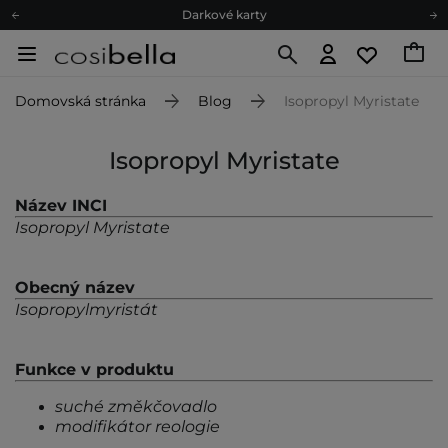
Darkové karty
Ekologické balení
Doporučovací Program
Domovská stránka
Blog
Isopropyl Myristate
Odeslání do 24 hod.
Darkové karty
Isopropyl Myristate
Ekologické balení
Název INCI
Isopropyl Myristate
Obecný název
Isopropylmyristát
Funkce v produktu
suché změkčovadlo
modifikátor reologie