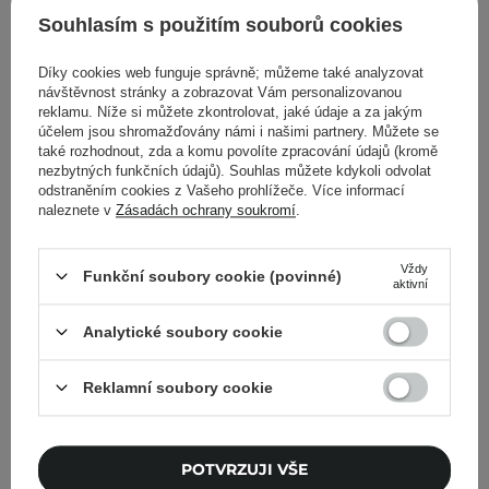
Souhlasím s použitím souborů cookies
Zpět do Cosipedia
Díky cookies web funguje správně; můžeme také analyzovat
návštěvnost stránky a zobrazovat Vám personalizovanou
Zobrazit další příspěvky z
Září 2021
reklamu. Níže si můžete zkontrolovat, jaké údaje a za jakým
účelem jsou shromažďovány námi i našimi partnery. Můžete se
také rozhodnout, zda a komu povolíte zpracování údajů (kromě
nezbytných funkčních údajů). Souhlas můžete kdykoli odvolat
odstraněním cookies z Vašeho prohlížeče. Více informací
naleznete v
Zásadách ochrany soukromí
.
Cosibella Newsletter
Skincare checklisty, odborné rady a novinky
Vždy
Funkční soubory cookie (povinné)
aktivní
ze světa beauty – přímo do vašeho e-mailu!
Analytické soubory cookie
Zadejte svoji e-mailovou adresu
Reklamní soubory cookie
Souhlasím se zasíláním
marketingových zpráv a se
zpracováním svých údajů společností
POTVRZUJI VŠE
Cosibella sp. z o.o. v souladu s