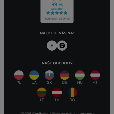
NAJDETE NÁS NA:
NAŠE OBCHODY
PL
UA
SK
DE
HU
AT
LT
LV
RO
©2026 Cosibella. Všechna práva vyhrazena