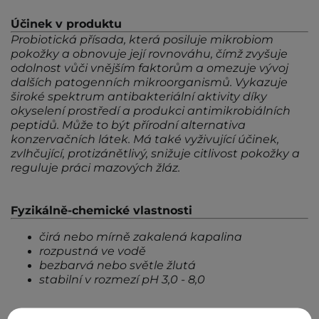
Účinek v produktu
Probiotická přísada, která posiluje mikrobiom
pokožky a obnovuje její rovnováhu, čímž zvyšuje
odolnost vůči vnějším faktorům a omezuje vývoj
dalších patogenních mikroorganismů. Vykazuje
široké spektrum antibakteriální aktivity díky
okyselení prostředí a produkci antimikrobiálních
peptidů. Může to být přírodní alternativa
konzervačních látek. Má také vyživující účinek,
zvlhčující, protizánětlivý, snižuje citlivost pokožky a
reguluje práci mazových žláz.
Fyzikálně-chemické vlastnosti
čirá nebo mírně zakalená kapalina
rozpustná ve vodě
bezbarvá nebo světle žlutá
stabilní v rozmezí pH 3,0 - 8,0