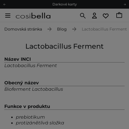
Darkové karty
Ekologické balení
Doporučovací Program
Domovská stránka
Blog
Lactobacillus Ferment
Odeslání do 24 hod.
Darkové karty
Lactobacillus Ferment
Ekologické balení
Název INCI
Lactobacillus Ferment
Obecný název
Bioferment Lactobacillus
Funkce v produktu
prebiotikum
protizánětlivá složka