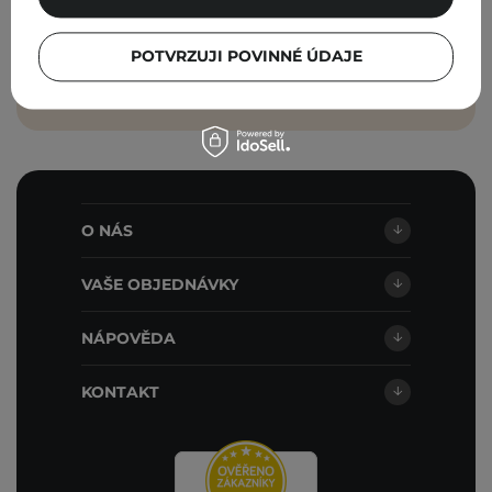
Cosibella sp. z o.o. v souladu s
obchodními podmínkami
.
POTVRZUJI POVINNÉ ÚDAJE
PŘIHLASTE SE
O NÁS
VAŠE OBJEDNÁVKY
NÁPOVĚDA
KONTAKT