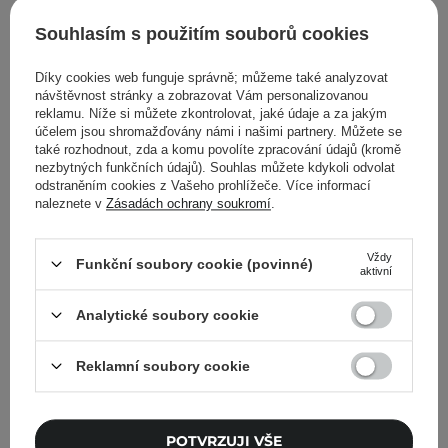
Souhlasím s použitím souborů cookies
Zpět do Cosipedia
Díky cookies web funguje správně; můžeme také analyzovat
návštěvnost stránky a zobrazovat Vám personalizovanou
Zobrazit další příspěvky z
Září 2021
reklamu. Níže si můžete zkontrolovat, jaké údaje a za jakým
účelem jsou shromažďovány námi i našimi partnery. Můžete se
také rozhodnout, zda a komu povolíte zpracování údajů (kromě
nezbytných funkčních údajů). Souhlas můžete kdykoli odvolat
odstraněním cookies z Vašeho prohlížeče. Více informací
naleznete v
Zásadách ochrany soukromí
.
Cosibella Newsletter
Vždy
Skincare checklisty, odborné rady a novinky
Funkční soubory cookie (povinné)
aktivní
ze světa beauty – přímo do vašeho e-mailu!
Analytické soubory cookie
Zadejte svoji e-mailovou adresu
Reklamní soubory cookie
Souhlasím se zasíláním
marketingových zpráv a se
zpracováním svých údajů společností
POTVRZUJI VŠE