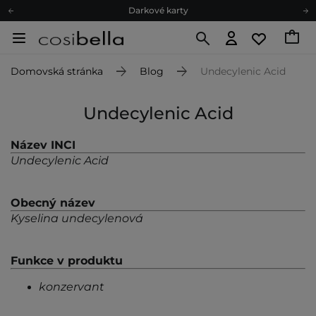
Darkové karty
Ekologické balení
Doporučovací Program
Domovská stránka
Blog
Undecylenic Acid
Odeslání do 24 hod.
Darkové karty
Undecylenic Acid
Ekologické balení
Název INCI
Undecylenic Acid
Obecný název
Kyselina undecylenová
Funkce v produktu
konzervant