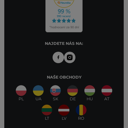
NAJDETE NÁS NA:
NAŠE OBCHODY
PL
UA
SK
DE
HU
AT
LT
LV
RO