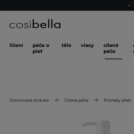
líčení
péče o
tělo
vlasy
cílená
pleť
péče
Domovská stránka
Cílená péče
Potřeby pleti