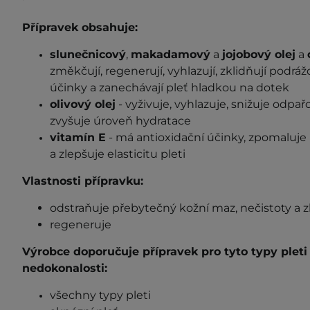
Přípravek obsahuje:
slunečnicový
,
makadamový
a
jojobový olej
a
změkčují, regenerují, vyhlazují, zklidňují podráž
účinky a zanechávají pleť hladkou na dotek
olivový olej
- vyživuje, vyhlazuje, snižuje odpa
zvyšuje úroveň hydratace
vitamín E
- má antioxidační účinky, zpomaluje 
a zlepšuje elasticitu pleti
Vlastnosti přípravku:
odstraňuje přebytečný kožní maz, nečistoty a
regeneruje
Výrobce doporučuje přípravek pro tyto typy plet
nedokonalosti:
všechny typy pleti