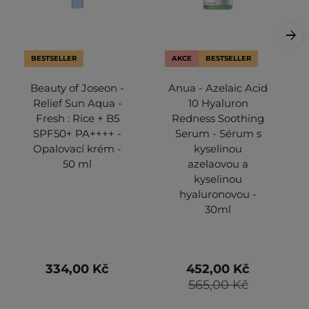
BESTSELLER
AKCE
BESTSELLER
Beauty of Joseon -
Anua - Azelaic Acid
Relief Sun Aqua -
10 Hyaluron
Fresh : Rice + B5
Redness Soothing
SPF50+ PA++++ -
Serum - Sérum s
Opalovací krém -
kyselinou
50 ml
azelaovou a
kyselinou
hyaluronovou -
30ml
334,00 Kč
452,00 Kč
565,00 Kč