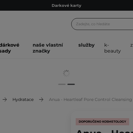
Darkové karty
Ekologické balení
Doporučovací Program
Odeslání do 24 hod.
dárkové
naše vlastní
služby
k-
Darkové karty
sady
značky
beauty
Ekologické balení
Hydratace
Anua - Heartleaf Pore Control Cleansing O
DOPORUČENO KOSMETOLOGY