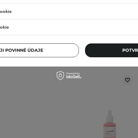
taňte přípravek používat.
cookie
ném místě. Kolísání teplot
okie
i produktu.
lnější informace vždy
JI POVINNÉ ÚDAJE
POTVR
Ostat