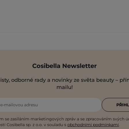
Cosibella Newsletter
isty, odborné rady a novinky ze světa beauty – př
mailu!
i e-mailovou adresu
PŘIHL
m se zasíláním marketingových zpráv a se zpracováním svých ú
tí Cosibella sp. z o.o. v souladu s
obchodními podmínkami
.