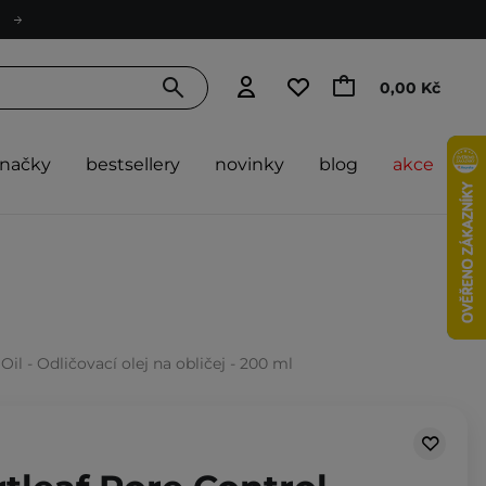
0,00 Kč
značky
bestsellery
novinky
blog
akce
il - Odličovací olej na obličej - 200 ml