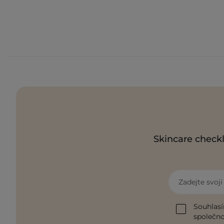
Skincare checkl
Zadejte svoj
Souhlasí
společnos