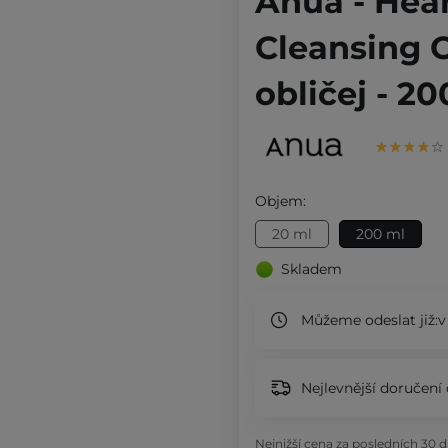
Anua - Hear
Cleansing O
obličej - 2
Objem:
20 ml
200 ml
Skladem
Můžeme odeslat již:
v
Nejlevnější doručení 
Nejnižší cena za posledních 30 d