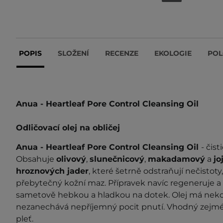
POPIS
SLOŽENÍ
RECENZE
EKOLOGIE
POL
Anua - Heartleaf Pore Control Cleansing Oil
Odličovací olej na obličej
Anua - Heartleaf Pore Control Cleansing Oil
- čist
Obsahuje
olivový
,
slunečnicový
,
makadamový
a
jo
hroznových jader
, které šetrně odstraňují nečisto
přebytečný kožní maz. Přípravek navíc regeneruje 
sametově hebkou a hladkou na dotek. Olej má nek
nezanechává nepříjemný pocit pnutí. Vhodný zejmén
pleť.