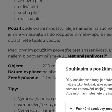
aknózní pleť
citlivá pleť
suchá pleť
mastná pleť
Použití:
adekvátní množství oleje naneste na sucho
jemně vmasírujte až do rozpuštění make-upu a neč
opláchněte teplou vodou.
Před prvním použitím proveďte test snášenlivosti. D
našem blogovém příspěvku
„Test snášenlivosti“
.
Objem:
200 ml
Souhlasím s použitím
Datum expirace:
na obalu
Země původu:
Jižní Korea
Díky cookies web funguje sprá
můžete zkontrolovat, jaké údaj
Tipy:
povolíte zpracování údajů (kro
Více informací naleznete v
Zás
Výrobek je určen pouze pro vnější použití.
Nepoužívejte na poškozenou pokožku.
Funkční soubory coo
Vyhýbejte se kontaktu s očima.