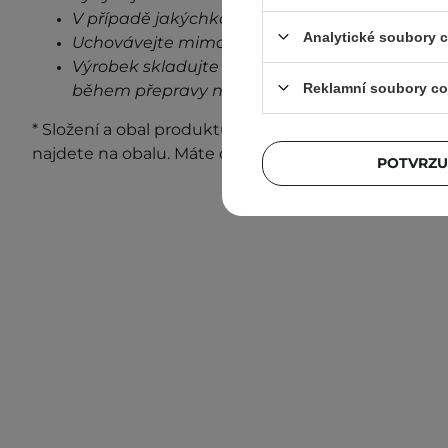
V případě jakýchkoli známek podráždění, přes
Analytické soubory 
Uchovávejte mimo dosah dětí.
Výrobek skladujte při pokojové teplotě na stin
Reklamní soubory co
během přepravy neovlivní stabilitu a vlastnost
* Složení a obal produktu se mohou měnit. Nejaktuá
najdete na obalu. Máte otázky?
Kontaktujte nás.
POTVRZU