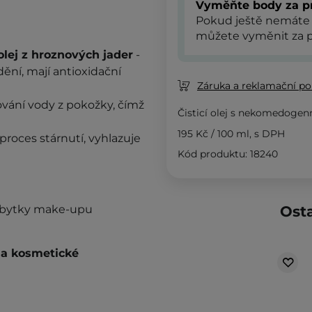
Vyměňte body za p
Pokud ještě nemáte
můžete vyměnit za p
olej z hroznových jader
-
dění, mají antioxidační
Záruka a reklamační pol
řování vody z pokožky, čímž
Čisticí olej s nekomedoge
195 Kč
/
100 ml
, s DPH
proces stárnutí, vyhlazuje
Kód produktu: 18240
 zbytky make-upu
Osta
i a kosmetické