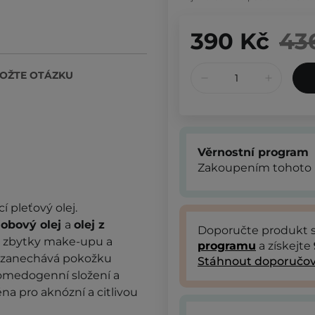
390 Kč
43
OŽTE OTÁZKU
Věrnostní program
Zakoupením tohoto 
icí pleťový olej.
jobový olej
a
olej z
Doporučte produkt
ty, zbytky make-upu a
programu
a získejte
a zanechává pokožku
Stáhnout doporučov
omedogenní složení a
a pro aknózní a citlivou