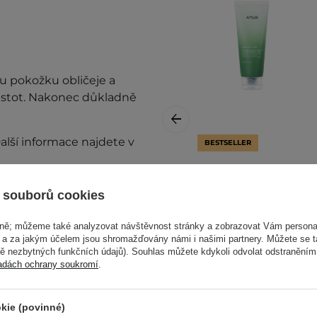
u pokožku obličeje a
istot. Nakonec důkladně
alší informace najdete v
BESTSELLER
Anua - Heartleaf
Quercetinol Pore
 souborů cookies
Deep Cleansing
Foam - Hloubkově
vně; můžeme také analyzovat návštěvnost stránky a zobrazovat Vám personal
čisticí pěna na
e a za jakým účelem jsou shromažďovány námi i našimi partnery. Můžete se 
obličej - 150 ml
mě nezbytných funkčních údajů). Souhlas můžete kdykoli odvolat odstraněním
adách ochrany soukromí
.
kie (povinné)
349,00 Kč