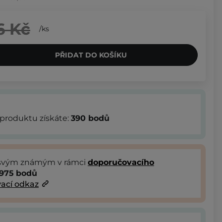
6 Kč
/
ks
PŘIDAT DO KOŠÍKU
produktu získáte:
390
bodů
 svým známým v rámci
doporučovacího
975
bodů
ací odkaz