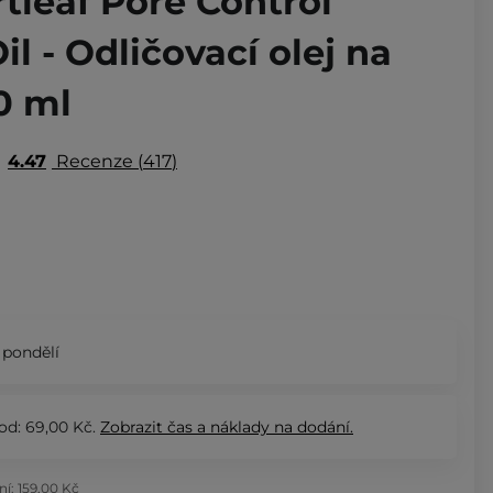
tleaf Pore Control
il - Odličovací olej na
00 ml
4.47
Recenze
417
 pondělí
od: 69,00 Kč.
Zobrazit
čas a náklady na dodání.
ní:
159,00 Kč