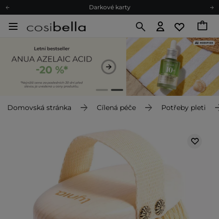
Darkové karty
Ekologické balení
Doporučovací Program
Odeslání do 24 hod.
Darkové karty
Ekologické balení
Domovská stránka
Cílená péče
Potřeby pleti