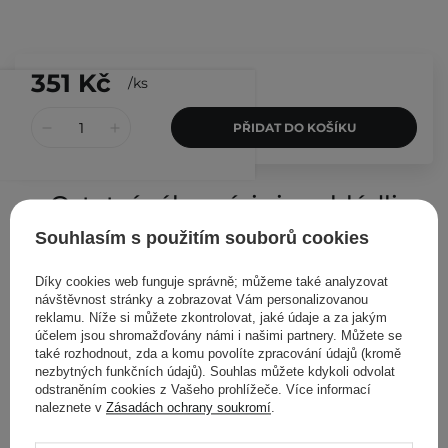
351 Kč
/
ks
PŘIDAT DO KOŠÍKU
Ostatní zákazníci si prohlédli
Souhlasím s použitím souborů cookies
Díky cookies web funguje správně; můžeme také analyzovat
návštěvnost stránky a zobrazovat Vám personalizovanou
reklamu. Níže si můžete zkontrolovat, jaké údaje a za jakým
účelem jsou shromažďovány námi i našimi partnery. Můžete se
také rozhodnout, zda a komu povolíte zpracování údajů (kromě
nezbytných funkčních údajů). Souhlas můžete kdykoli odvolat
odstraněním cookies z Vašeho prohlížeče. Více informací
naleznete v
Zásadách ochrany soukromí
.