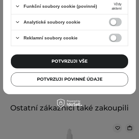
Vždy
Funkční soubory cookie (povinné)
aktivní
Analytické soubory cookie
Reklamní soubory cookie
Apis - Professional - Soothing Mask after Acid
Treatment - Zklidňující maska po použití kyselin - 200
ml
POTVRZUJI VŠE
350,00 Kč
POTVRZUJI POVINNÉ ÚDAJE
Ostatní zákazníci také zakoupili