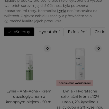
najdete produkty pro péči o pleť i tělo, vytvořené z vysoce
kvalitních surovin, jejichž účinnost byla potvrzena
laboratorními testy. Kosmetika
Lynia
není testována na
zvířatech. Objevte nabídku značky a přesvědčte se o
výjimečné kvalitě jejích produktů!
Všechny
Hydratační
Exfoliační
Čisticí
DOPORUČENO KOSMETOLOGY
Lynia - Anti-Acne - Krém
Lynia - Hydratačně
s azeloglycinem a
exfoliační krém s 10%
konopným olejem - 50 ml
ureou, 2% kyselinou
salicylovou a 2% kyselinou