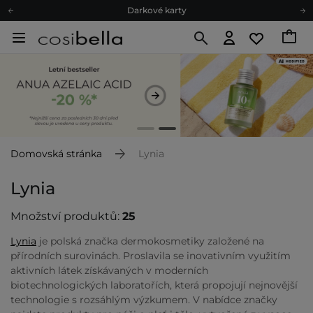
Ekologické balení
Doporučovací Program
Odeslání do 24 hod.
Darkové karty
Ekologické balení
Domovská stránka
Lynia
Lynia
Množství produktů:
25
Lynia
je polská značka dermokosmetiky založené na
přírodních surovinách. Proslavila se inovativním využitím
aktivních látek získávaných v moderních
biotechnologických laboratořích, která propojují nejnovější
technologie s rozsáhlým výzkumem. V nabídce značky