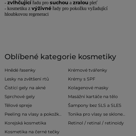
zvlhčující
suchou
zralou
-
řadu pro
a
pleť
výživné
- kosmetiku z
řady pro pokožku vyžadující
hloubkovou regeneraci
Oblíbené kategorie kosmetiky
Hnědé řasenky
Krémové tvářenky
Lesky na zvětšení rtů
Krémy s SPF
Čistící gely na akné
Kolagenové masky
Sprchové gely
Masážní kartáče na tělo
Tělové spreje
Šampony bez SLS a SLES
Peeling na vlasy a pokožku hlavy
Tonika pro vlasy se sklonem k vypadávání
Korejská kosmetika
Retinol / retinal / retinoidy
Kosmetika na černé tečky