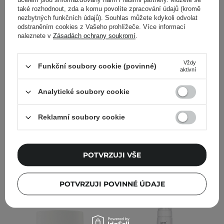
také rozhodnout, zda a komu povolíte zpracování údajů (kromě
nezbytných funkčních údajů). Souhlas můžete kdykoli odvolat
odstraněním cookies z Vašeho prohlížeče. Více informací
naleznete v
Zásadách ochrany soukromí
.
Lynia - Pro - Rose Stem
Lynia - Plum - Intenzivně
Cells Ceramides - Ampule
regenerační, zpevňující a
Vždy
s ceramidy a kmenovými
vyživující krém - 150 ml
Funkční soubory cookie (povinné)
aktivní
buňkami - 5 ml
Analytické soubory cookie
13
14
Reklamní soubory cookie
258,00 Kč
419,00 Kč
PŘIDAT DO KOŠÍKU
PŘIDAT DO KOŠÍKU
POTVRZUJI VŠE
POTVRZUJI POVINNÉ ÚDAJE