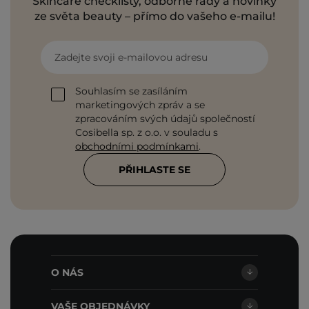
Skincare checklisty, odborné rady a novinky
ze světa beauty – přímo do vašeho e-mailu!
Zadejte svoji e-mailovou adresu
Souhlasím se zasíláním
marketingových zpráv a se
zpracováním svých údajů společností
Cosibella sp. z o.o. v souladu s
obchodními podmínkami
.
PŘIHLASTE SE
O NÁS
VAŠE OBJEDNÁVKY