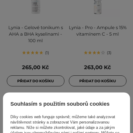
Lynia - Gelové tonikum s
Lynia - Pro - Ampule s 15%
AHA a BHA kyselinami -
vitamínem C - 5 ml
100 ml
1
3
265,00 Kč
263,00 Kč
PŘIDAT DO KOŠÍKU
PŘIDAT DO KOŠÍKU
Souhlasím s použitím souborů cookies
Díky cookies web funguje správně; můžeme také analyzovat
návštěvnost stránky a zobrazovat Vám personalizovanou
reklamu. Níže si můžete zkontrolovat, jaké údaje a za jakým
účelem jsou shromažďovány námi i našimi partnery. Můžete se