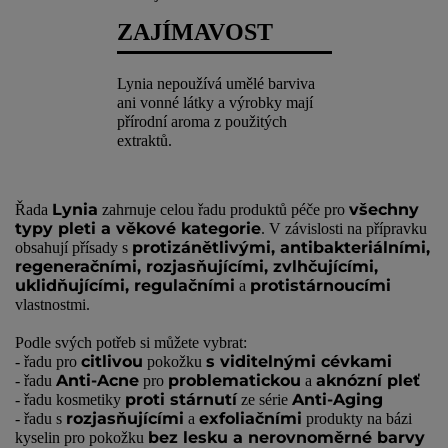
ZAJÍMAVOST
Lynia nepoužívá umělé barviva
ani vonné látky a výrobky mají
přírodní aroma z použitých
extraktů.
Lynia
všechny
Řada
zahrnuje celou řadu produktů péče pro
typy pleti a věkové kategorie
. V závislosti na přípravku
protizánětlivými, antibakteriálními,
obsahují přísady s
regeneračními, rozjasňujícími, zvlhčujícími,
uklidňujícími, regulačními
protistárnoucími
a
vlastnostmi.
Podle svých potřeb si můžete vybrat:
citlivou
s viditelnými cévkami
- řadu pro
pokožku
Anti-Acne
problematickou
aknózní pleť
- řadu
pro
a
proti stárnutí
Anti-Aging
- řadu kosmetiky
ze série
rozjasňujícími
exfoliačními
- řadu s
a
produkty na bázi
bez lesku a nerovnoměrné barvy
kyselin pro pokožku