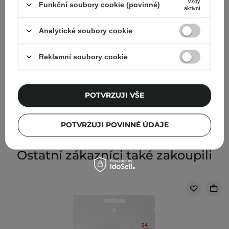
Vždy
Funkční soubory cookie (povinné)
aktivní
Analytické soubory cookie
Reklamní soubory cookie
CP-1 - Premium Silk Ampoule - Regenerační a uhlazující
ampule na vlasy - 150 ml
POTVRZUJI VŠE
220,00 Kč
POTVRZUJI POVINNÉ ÚDAJE
Ostatní zákazníci také zakoupili