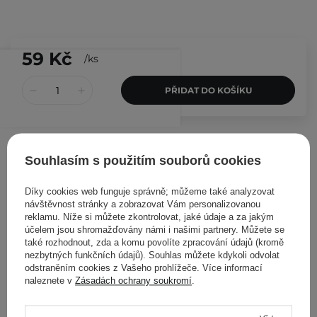
59 Kč
/
ks
PŘIDAT DO KOŠÍKU
Ostatní zákazníci si prohlédli
Souhlasím s použitím souborů cookies
Díky cookies web funguje správně; můžeme také analyzovat
návštěvnost stránky a zobrazovat Vám personalizovanou
reklamu. Níže si můžete zkontrolovat, jaké údaje a za jakým
účelem jsou shromažďovány námi i našimi partnery. Můžete se
také rozhodnout, zda a komu povolíte zpracování údajů (kromě
nezbytných funkčních údajů). Souhlas můžete kdykoli odvolat
odstraněním cookies z Vašeho prohlížeče. Více informací
naleznete v
Zásadách ochrany soukromí
.