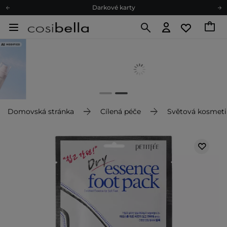
Darkové karty
Ekologické balení
Doporučovací Program
Odeslání do 24 hod.
Darkové karty
Ekologické balení
Domovská stránka
Cílená péče
Světová kosmeti