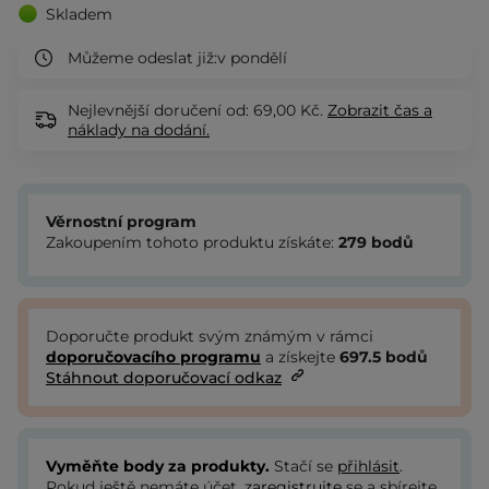
Skladem
Můžeme odeslat již:
v pondělí
Nejlevnější doručení od: 69,00 Kč.
Zobrazit
čas a
náklady na dodání.
Věrnostní program
Zakoupením tohoto produktu získáte:
279
bodů
Doporučte produkt svým známým v rámci
doporučovacího programu
a získejte
697.5
bodů
Stáhnout doporučovací odkaz
Vyměňte body za produkty.
Stačí se
přihlásit
.
Pokud ještě nemáte účet,
zaregistrujte
se a sbírejte