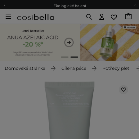
Ekologické balení
Doporučovací Program
Odeslání do 24 hod.
Darkové karty
Ekologické balení
Domovská stránka
Cílená péče
Potřeby pleti