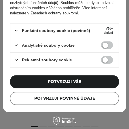
nezbytných funkčních údajů). Souhlas můžete kdykoli odvolat
odstraněním cookies z Vašeho prohlížeče. Více informací
naleznete v
Zásadách ochrany soukromí
.
Vždy
Funkční soubory cookie (povinné)
aktivní
Analytické soubory cookie
Reklamní soubory cookie
POTVRZUJI VŠE
Celimax - The Real Noni Acne Bubble Cleanser - Čisticí
pěna na obličej - 155 ml
POTVRZUJI POVINNÉ ÚDAJE
270,00 Kč