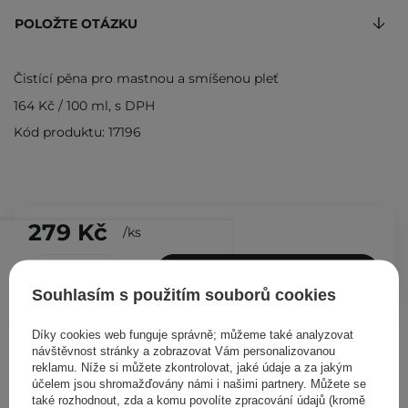
POLOŽTE OTÁZKU
Čistící pěna pro mastnou a smíšenou pleť
164 Kč
/
100 ml
, s DPH
Kód produktu: 17196
279 Kč
/
ks
PŘIDAT DO KOŠÍKU
Souhlasím s použitím souborů cookies
Díky cookies web funguje správně; můžeme také analyzovat
Ostatní zákazníci si prohlédli
návštěvnost stránky a zobrazovat Vám personalizovanou
reklamu. Níže si můžete zkontrolovat, jaké údaje a za jakým
účelem jsou shromažďovány námi i našimi partnery. Můžete se
také rozhodnout, zda a komu povolíte zpracování údajů (kromě