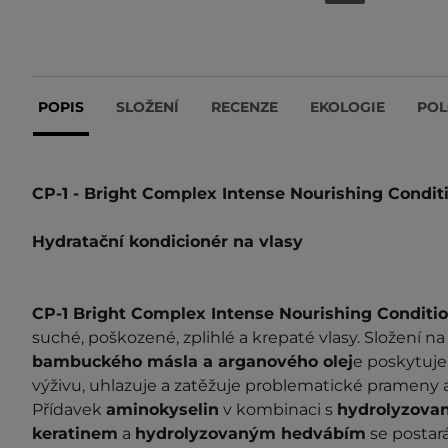
POPIS
SLOŽENÍ
RECENZE
EKOLOGIE
POL
CP-1 - Bright Complex Intense Nourishing Condit
Hydratační kondicionér na vlasy
CP-1 Bright Complex Intense Nourishing Conditi
suché, poškozené, zplihlé a krepaté vlasy. Složení na
bambuckého másla a arganového olej
e poskytuj
výživu, uhlazuje a zatěžuje problematické prameny a 
Přídavek
aminokyselin
v kombinaci s
hydrolyzova
keratinem
a
hydrolyzovaným hedvábím
se postar