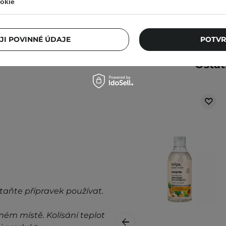
okie
JI POVINNÉ ÚDAJE
POTVR
Ostat
taňte přípravek používat.
ném místě. Kolísání teplot