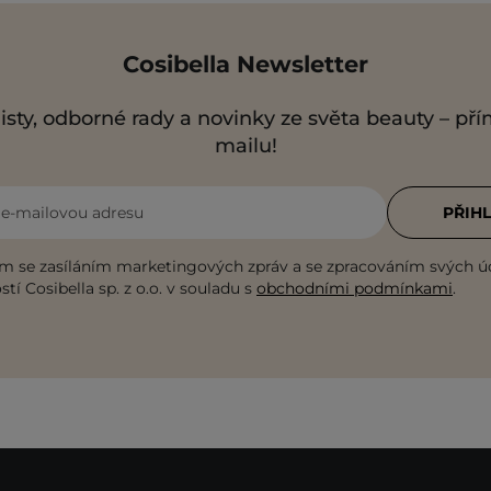
Cosibella Newsletter
isty, odborné rady a novinky ze světa beauty – př
mailu!
i e-mailovou adresu
PŘIHL
m se zasíláním marketingových zpráv a se zpracováním svých ú
tí Cosibella sp. z o.o. v souladu s
obchodními podmínkami
.