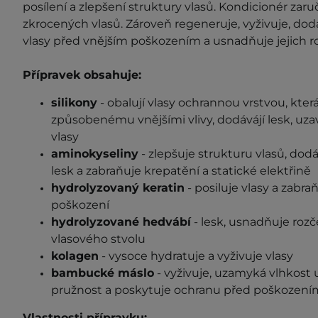
posílení a zlepšení struktury vlasů. Kondicionér zaru
zkrocených vlasů. Zároveň regeneruje, vyživuje, dodá
vlasy před vnějším poškozením a usnadňuje jejich r
Přípravek obsahuje:
silikony
- obalují vlasy ochrannou vrstvou, kte
způsobenému vnějšími vlivy, dodávájí lesk, uzaví
vlasy
aminokyseliny
- zlepšuje strukturu vlasů, dod
lesk a zabraňuje krepatění a statické elektřině
hydrolyzovaný keratin
- posiluje vlasy a
zabraň
poškození
hydrolyzované hedvábí
- lesk, usnadňuje roz
vlasového stvolu
kolagen
- vysoce hydratuje a vyživuje vlasy
bambucké máslo
- vyživuje, uzamyká vlhkost uv
pružnost a poskytuje ochranu před poškození
Vlastnosti přípravku: