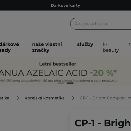
Ekologické balení
Doporučovací Program
Odeslání do 24 hod.
Darkové karty
dárkové
naše vlastní
služby
k-
Ekologické balení
sady
značky
beauty
etika
Korejská kosmetika
CP-1 - Bright Complex Intens
CP-1 - Brig