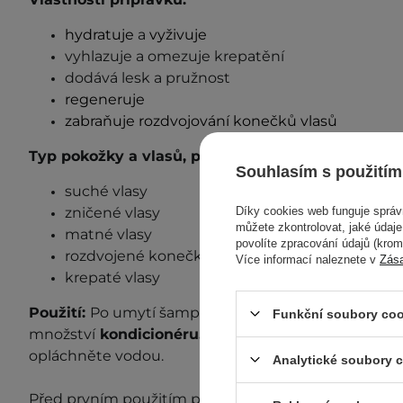
hydratuje
a
vyživuje
vyhlazuje a omezuje krepatění
dodává lesk a pružnost
regeneruje
zabraňuje rozdvojování konečků vlasů
Typ pokožky a vlasů, pro které může být tento v
Souhlasím s použitím
suché vlasy
Díky cookies web funguje sprá
zničené vlasy
můžete zkontrolovat, jaké údaj
matné vlasy
povolíte zpracování údajů (kro
rozdvojené konečky
Více informací naleznete v
Zás
krepaté vlasy
Použití:
Po umytí šamponem naneste na vlhké vlas
Funkční soubory coo
množství
kondicionéru.
Nechte působit 1-2 minuty
opláchněte vodou.
Analytické soubory 
Před prvním použitím proveďte test s
nášenlivosti
. 