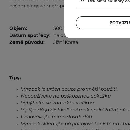
Reklamní soubory co
našem blogovém příspěvku
"Test snášenlivosti"
.
POTVRZU
Objem:
500 ml
Datum spotřeby:
na obalu
Země původu:
Jižní Korea
Tipy:
Výrobek je určen pouze pro vnější použití.
Nepoužívejte na poškozenou pokožku.
Vyhýbejte se kontaktu s očima.
V případě jakýchkoli známek podráždění, přes
Uchovávejte mimo dosah dětí.
Výrobek skladujte při pokojové teplotě na stin