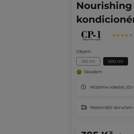
Nourishing 
kondicionér
Objem:
100 ml
500 ml
Skladem
Můžeme odeslat již:
v
Nejlevnější doručení 