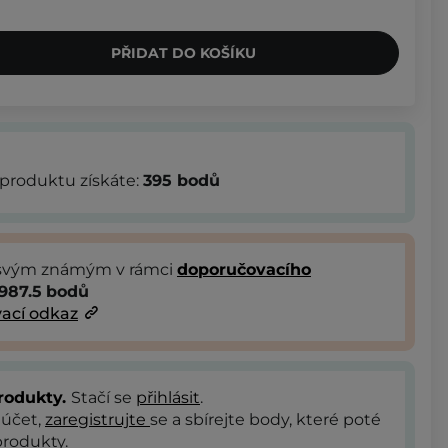
PŘIDAT DO KOŠÍKU
produktu získáte:
395
bodů
 svým známým v rámci
doporučovacího
987.5
bodů
ací odkaz
rodukty.
Stačí se
přihlásit
.
 účet,
zaregistrujte
se a sbírejte body, které poté
rodukty.