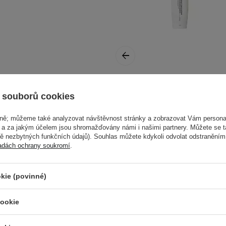
ýrobek v
hodný
:
CP-1 - Bright
 souborů cookies
Complex Intense
Nourishing
vně; můžeme také analyzovat návštěvnost stránky a zobrazovat Vám personal
Shampoo -
e a za jakým účelem jsou shromažďovány námi i našimi partnery. Můžete se 
mě nezbytných funkčních údajů). Souhlas můžete kdykoli odvolat odstraněním
Hloubkově
adách ochrany soukromí
.
vyživující šampon -
500 ml
y malé
kie (povinné)
 a poté důkladně
cookie
386,00 Kč
Další informace najdete v