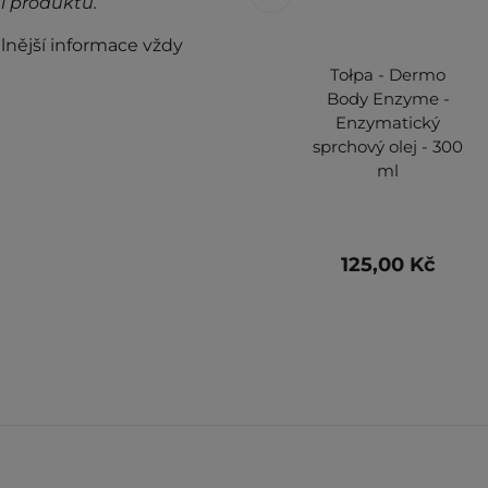
i produktu.
lnější informace vždy
Tołpa - Dermo
Body Enzyme -
Enzymatický
sprchový olej - 300
ml
125,00 Kč