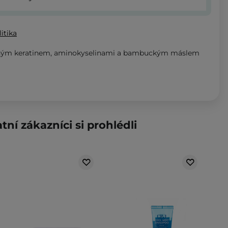
itika
aným keratinem, aminokyselinami a bambuckým máslem
tní zákazníci si prohlédli