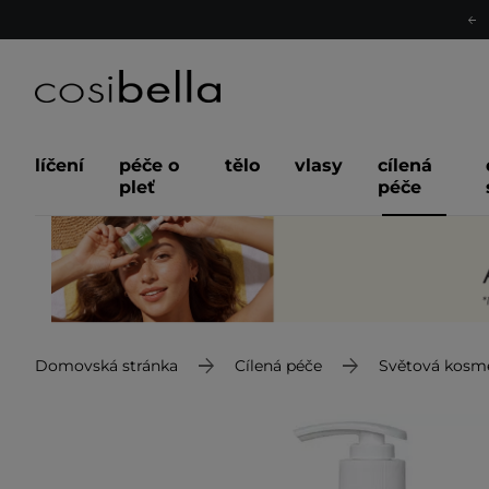
líčení
péče o
tělo
vlasy
cílená
pleť
péče
Domovská stránka
Cílená péče
Světová kosm