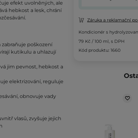
čuje efekt uvolněných, ale
vá hebkost a lesk, chrání
ozčesávání.
Záruka a reklamační pol
Kondicionér s hydrolyzov
79 Kč
/
100 ml
, s DPH
rá zabraňuje poškození
Kód produktu: 1660
rají kutikulu a uhlazují
ává jim pevnost, hebkost a
Osta
uje elektrizování, reguluje
česávání, obnovuje vady
nitř vlasů, zvyšuje jejich
m