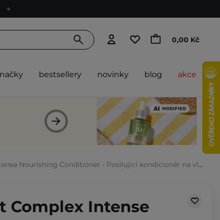
0,00 Kč
značky
bestsellery
novinky
blog
akce
e Nourishing Conditioner - Posilující kondicionér na vlasy - 500 ml
ht Complex Intense