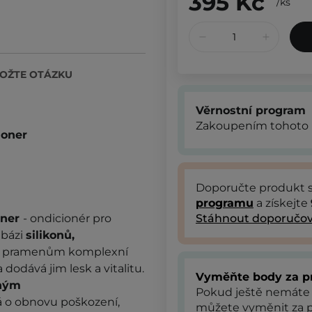
395 Kč
/
ks
OŽTE OTÁZKU
Věrnostní program
Zakoupením tohoto 
ioner
Doporučte produkt
programu
a získejte
oner
-
ondicionér pro
Stáhnout doporučov
 bázi
silikonů,
e pramenům komplexní
dodává jim lesk a vitalitu.
Vyměňte body za p
ným
Pokud ještě nemáte
á o obnovu poškození,
můžete vyměnit za p