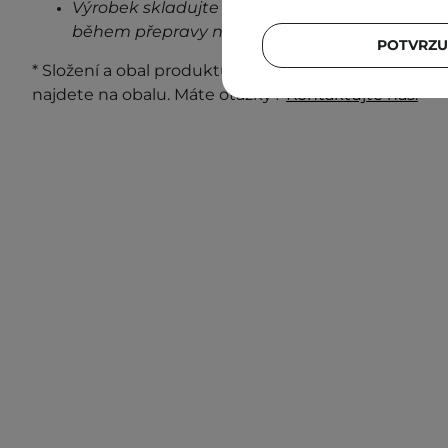
Výrobek skladujte při pokojové teplotě na stin
během přepravy neovlivní stabilitu a vlastnost
POTVRZU
* Složení a obal produktu se mohou měnit. Nejaktuá
najdete na obalu. Máte otázky?
Kontaktujte nás.