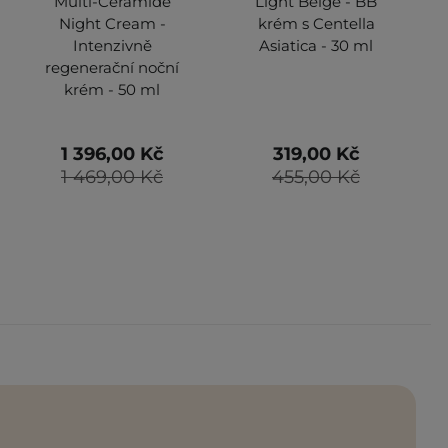
Multi-Ceramide
Light Beige - BB
Night Cream -
krém s Centella
Intenzivně
Asiatica - 30 ml
regenerační noční
krém - 50 ml
1 396,00 Kč
319,00 Kč
1 469,00 Kč
455,00 Kč