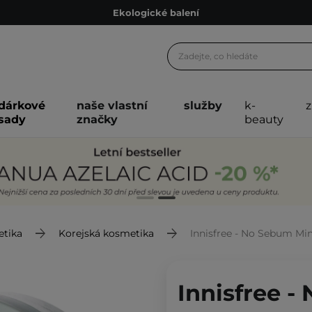
Ekologické balení
Doporučovací Program
Odeslání do 24 hod.
Darkové karty
dárkové
naše vlastní
služby
k-
Ekologické balení
sady
značky
beauty
etika
Korejská kosmetika
Innisfree - No Sebum Min
Innisfree -