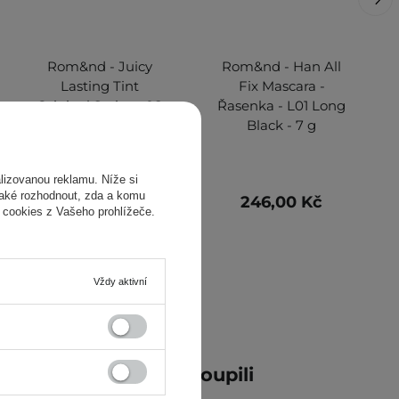
Rom&nd - Juicy
Rom&nd - Han All
Lasting Tint
Fix Mascara -
Original Series - 08
Řasenka - L01 Long
Apple Brown -
Black - 7 g
Lesklý tint na rty -
5,3 g
izovanou reklamu. Níže si
také rozhodnout, zda a komu
319,00 Kč
246,00 Kč
 cookies z Vašeho prohlížeče.
Vždy aktivní
ní zákazníci také zakoupili