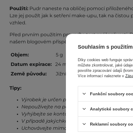
Použití:
Pudr naneste na obličej pomocí přiloženého
Lze jej použít jak k setření make-upu, tak na čistou
vzhled.
Před prvním použitím proveďte test snášenlivosti. D
našem blogovém příspěvku
„Test snášenlivosti“
.
Souhlasím s použitím
Objem:
5 g
Díky cookies web funguje sprá
Datum expirace:
24 měsíců od otevření
můžete zkontrolovat, jaké údaj
povolíte zpracování údajů (kro
Země původu:
Jižní Korea
Více informací naleznete v
Zás
Tipy:
Funkční soubory coo
Výrobek je určen pouze pro vnější použití.
Nepoužívejte na poškozenou pokožku.
Analytické soubory 
Vyhýbejte se kontaktu s očima.
V případě jakýchkoli známek podráždění, přes
Reklamní soubory co
Uchovávejte mimo dosah dětí.