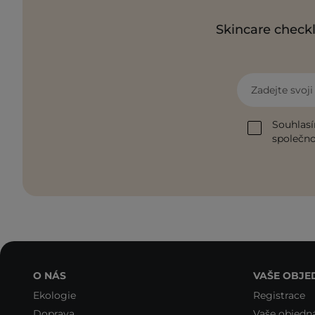
Skincare checkl
Zadejte svoj
Souhlasí
společnos
O NÁS
VAŠE OBJE
Ekologie
Registrace
Doprava
Vaše objedn