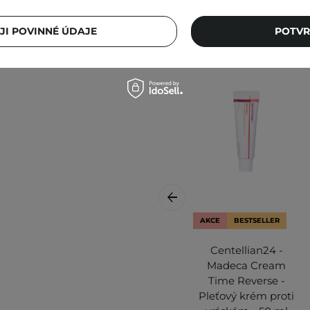
ném místě. Kolísání teplot
i produktu.
JI POVINNÉ ÚDAJE
POTVR
lnější informace vždy
AKCE
BESTSELLER
Centellian24 -
Madeca Cream
Time Reverse -
Pleťový krém proti