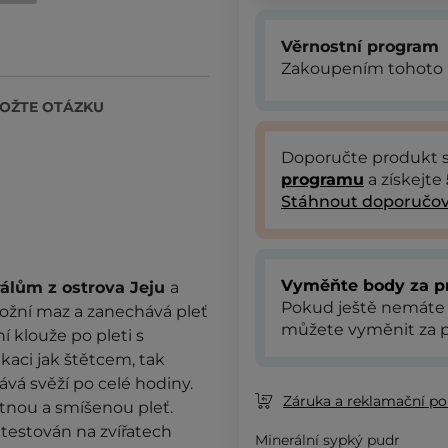
Věrnostní program
Zakoupením tohoto 
OŽTE OTÁZKU
Doporučte produkt
programu
a získejte
Stáhnout doporučov
Vyměňte body za p
álům z ostrova Jeju
a
Pokud ještě nemáte
ožní maz a zanechává pleť
můžete vyměnit za p
 klouže po pleti s
kaci jak štětcem, tak
vá svěží po celé hodiny.
Záruka a reklamační pol
stnou a smíšenou pleť.
 testován na zvířatech
Minerální sypký pudr