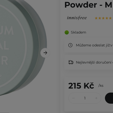
Powder - Mi
Skladem
Můžeme odeslat již:
v
Nejlevnější doručení 
215 Kč
/
ks