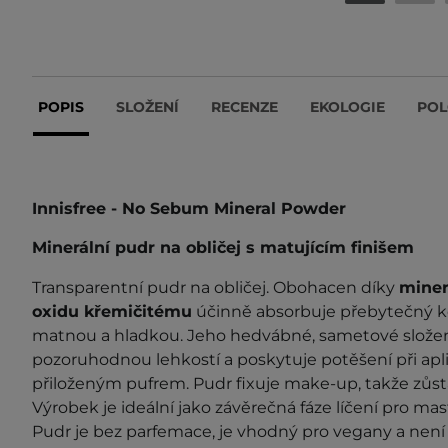
POPIS
SLOŽENÍ
RECENZE
EKOLOGIE
POL
Innisfree -
No Sebum Mineral Powder
Minerální pudr na obličej s matujícím finišem
Transparentní pudr na obličej. Obohacen díky
miner
oxidu křemičitému
účinně absorbuje přebytečný k
matnou a hladkou. Jeho hedvábné, sametové složení
pozoruhodnou lehkostí a poskytuje potěšení při apli
přiloženým pufrem. Pudr fixuje make-up, takže zůstá
Výrobek je ideální jako závěrečná fáze líčení pro ma
Pudr je bez parfemace, je vhodný pro vegany a není