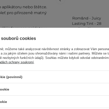
 aplikátoru nebo štětce.
 pleť pro přirozeně matný
Rom&nd - Juicy
Lasting Tint - 28
alší informace najdete v
Bare Fig -
Dlouhotrvající tint
 souborů cookies
pro mokrý efekt
rtů - 5,5 g
vně; můžeme také analyzovat návštěvnost stránky a zobrazovat Vám personal
e a za jakým účelem jsou shromažďovány námi i našimi partnery. Můžete se 
319,00 Kč
mě nezbytných funkčních údajů). Souhlas můžete kdykoli odvolat odstraněním
adách ochrany soukromí
.
kie (povinné)
cookie
taňte přípravek používat.
Ostat
okie