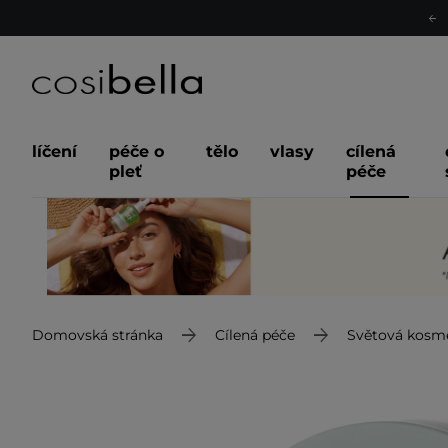
líčení
péče o
tělo
vlasy
cílená
pleť
péče
Domovská stránka
Cílená péče
Světová kosm