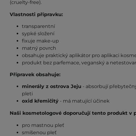
(cruelty-free).
Vlastnosti přípravku:
transparentní
sypké složení
fixuje make-up
matný povrch
obsahuje praktický aplikátor pro aplikaci kosm
produkt bez parfemace, veganský a netestovan
Přípravek obsahuje:
minerály z ostrova Jeju
- absorbují přebytečn
pleti
oxid křemičitý
- má matující účinek
Naši kosmetologové doporučují tento produkt v p
pro mastnou pleť
smíšenou pleť