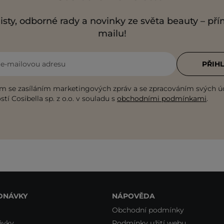
isty, odborné rady a novinky ze světa beauty – př
mailu!
i e-mailovou adresu
PŘIHL
m se zasíláním marketingových zpráv a se zpracováním svých ú
tí Cosibella sp. z o.o. v souladu s
obchodními podmínkami
.
DNÁVKY
NÁPOVĚDA
Obchodní podmínky
ávky
Podmínky užití webu