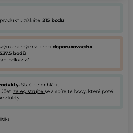
produktu získáte:
215
bodů
 svým známým v rámci
doporučovacího
537.5
bodů
ací odkaz
rodukty.
Stačí se
přihlásit
.
 účet,
zaregistrujte
se a sbírejte body, které poté
rodukty.
itika