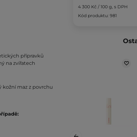
4 300 Kč
/
100 g
, s DPH
Kód produktu: 981
Osta
etických přípravků
ý na zvířatech
ý kožní maz z povrchu
řípadě: