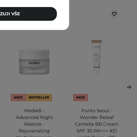
ZUJI VŠE
AKCE
BESTSELLER
AKCE
Medik8 -
Purito Seoul -
Advanced Night
Wonder Releaf
Restore -
Centella BB Cream
Rejuvenating
SPF 30 PA+++ #21