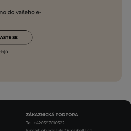
ímo do vašeho e-
ASTE SE
dajů
ZÁKAZNICKÁ PODPORA
Tel.
+420597010522
E-mail:
objednavky@cosibella.cz