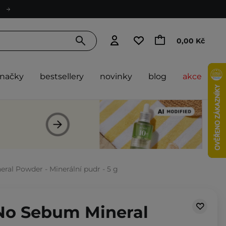
0,00 Kč
značky
bestsellery
novinky
blog
akce
eral Powder - Minerální pudr - 5 g
 No Sebum Mineral