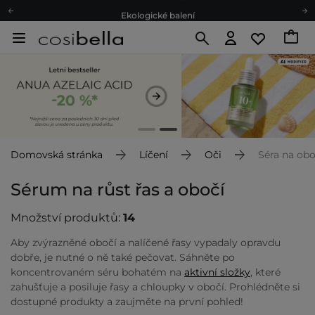
Ekologické balení
Doporučovací Program
Odeslání do 24 hod.
Darkové karty
Ekologické balení
Domovská stránka
Líčení
Oči
Séra na obo
Sérum na růst řas a obočí
Množství produktů:
14
Aby zvýrazněné obočí a nalíčené řasy vypadaly opravdu
dobře, je nutné o ně také pečovat. Sáhněte po
koncentrovaném séru bohatém na
aktivní složky
, které
zahušťuje a posiluje řasy a chloupky v obočí. Prohlédněte si
dostupné produkty a zaujměte na první pohled!