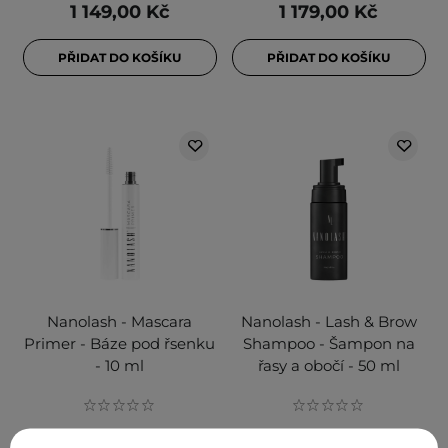
1 149,00 Kč
1 179,00 Kč
PŘIDAT DO KOŠÍKU
PŘIDAT DO KOŠÍKU
Nanolash - Mascara
Nanolash - Lash & Brow
Primer - Báze pod řsenku
Shampoo - Šampon na
- 10 ml
řasy a obočí - 50 ml