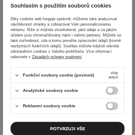
395,00 Kč
249,00 Kč
Souhlasím s použitím souborů cookies
PŘIDAT DO KOŠÍKU
PŘIDAT DO KOŠÍKU
Díky cookies web funguje správně; můžeme také analyzovat
návštěvnost stránky a zobrazovat Vám personalizovanou
reklamu. Níže si můžete zkontrolovat, jaké údaje a za jakým
účelem jsou shromažďovány námi i našimi partnery. Můžete se
také rozhodnout, zda a komu povolíte zpracování údajů (kromě
nezbytných funkčních údajů). Souhlas můžete kdykoli odvolat
odstraněním cookies z Vašeho prohlížeče. Více informací
naleznete v
Zásadách ochrany soukromí
.
Vždy
Funkční soubory cookie (povinné)
aktivní
Analytické soubory cookie
Etude House - Dr.Mascara
Nanolash - Peptide
Fixer for Perfect Lash -
Eyelash Serum -
Reklamní soubory cookie
Báze na řasy - 6 g
Peptidové sérum na řasy -
5 ml
1
POTVRZUJI VŠE