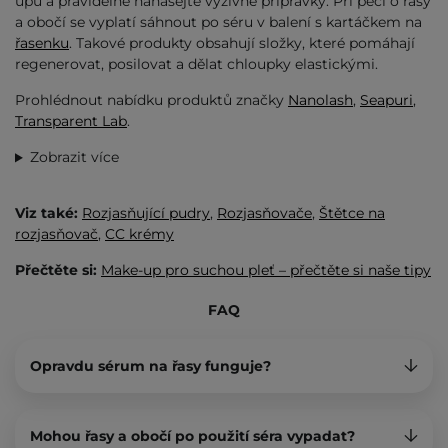
upu a pravidelně nanášejte výživné přípravky. Při péči o řasy
a obočí se vyplatí sáhnout po séru v balení s kartáčkem na
řasenku
. Takové produkty obsahují složky, které pomáhají
regenerovat, posilovat a dělat chloupky elastickými.
Prohlédnout nabídku produktů značky
Nanolash
,
Seapuri
,
Transparent Lab
.
Zobrazit více
Viz také:
Rozjasňující pudry
,
Rozjasňovače
,
Štětce na
rozjasňovač
,
CC krémy
Přečtěte si:
Make-up pro suchou pleť – přečtěte si naše tipy
FAQ
Opravdu sérum na řasy funguje?
Mohou řasy a obočí po použití séra vypadat?