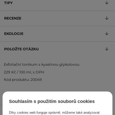
TIPY
RECENZE
EKOLOGIE
POLOŽTE OTÁZKU
Exfoliační tonikum s kyselinou glykolovou
229 Kč
/
100 ml
, s DPH
Kód produktu: 20049
Souhlasím s použitím souborů cookies
229 Kč
/
ks
Díky cookies web funguje správně; můžeme také analyzovat