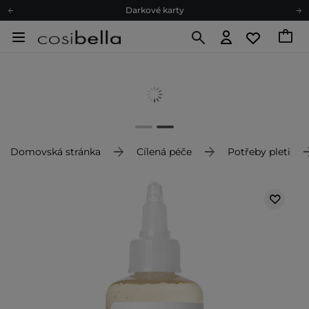
Darkové karty
Ekologické balení
Doporučovací Program
Odeslání do 24 hod.
Darkové karty
Ekologické balení
Domovská stránka
Cílená péče
Potřeby pleti