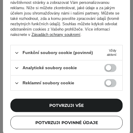
návštěvnost stránky a zobrazovat Vám personalizovanou
PŘIDAT DO KOŠÍKU
reklamu. Níže si můžete zkontrolovat, jaké údaje a za jakým
účelem jsou shromažďovány námi i našimi partnery. Můžete se
také rozhodnout, zda a komu povolíte zpracování údajů (kromě
nezbytných funkčních údajů). Souhlas můžete kdykoli odvolat
Ostatní zákazníci si prohlédli
odstraněním cookies z Vašeho prohlížeče. Více informací
naleznete v
Zásadách ochrany soukromí
.
Vždy
Funkční soubory cookie (povinné)
aktivní
Analytické soubory cookie
Reklamní soubory cookie
POTVRZUJI VŠE
POTVRZUJI POVINNÉ ÚDAJE
BESTSELLER