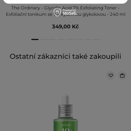
The Ordinary - Glycolic Acid 7% Exfoliating Toner -
Exfoliační tonikum se 7% kyselinou glykolovou - 240 ml
349,00 Kč
Ostatní zákazníci také zakoupili