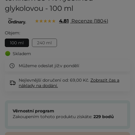
glykolovou - 100 ml
4.81
Recenze
1804
Objem:
100 ml
240 ml
Skladem
Můžeme odeslat již:
v pondělí
Nejlevnější doručení od: 69,00 Kč.
Zobrazit
čas a
náklady na dodání.
Věrnostní program
Zakoupením tohoto produktu získáte:
229
bodů