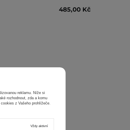
485,00 Kč
izovanou reklamu. Níže si
také rozhodnout, zda a komu
 cookies z Vašeho prohlížeče.
Vždy aktivní