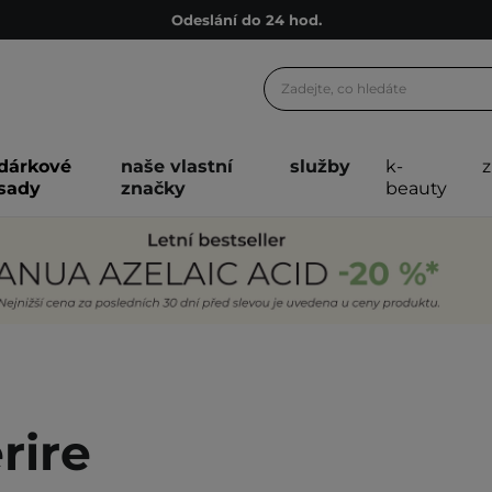
Darkové karty
Ekologické balení
Doporučovací Program
Odeslání do 24 hod.
dárkové
naše vlastní
služby
k-
Darkové karty
sady
značky
beauty
Ekologické balení
rire