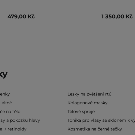
479,00 Kč
1 350,00 Kč
ky
řenky
Lesky na zvětšení rtů
a akné
Kolagenové masky
če na tělo
Tělové spreje
asy a pokožku hlavy
Tonika pro vlasy se sklonem k 
al / retinoidy
Kosmetika na černé tečky